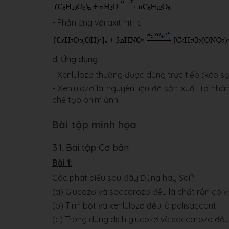
- Phản ứng với axit nitric
d. Ứng dụng
- Xenlulozơ thường được dùng trực tiếp (kéo sợi 
- Xenlulozơ là nguyên liệu để sản xuất tơ nhâ
chế tạo phim ảnh.
Bài tập minh họa
3.1. Bài tập Cơ bản
Bài 1:
Các phát biểu sau đây Đúng hay Sai?
(a) Glucozơ và saccarozơ đều là chất rắn có vị
(b) Tinh bột và xenlulozơ đều là polisaccarit.
(c) Trong dung dịch glucozơ và saccarozo đề