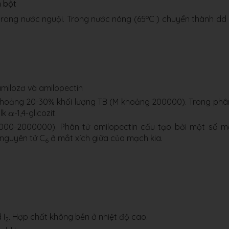
h bột
o
 trong nước nguội. Trong nước nóng (65
C ­) chuyển thành dd
 amilozơ và amilopectin
hoảng 20-30% khối lượng TB (M khoảng 200000). Trong phâ
α
 lk
-1,4-glicozit.
α
000-2000000). Phân tử amilopectin cấu tạo bởi một số 
nguyên tử C
ở mắt xích giữa của mạch kia.
6
 I
. Hợp chất không bền ở nhiệt độ cao.
2