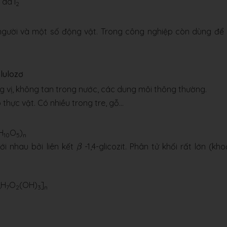
 dd I
2
người và một số động vật. Trong công nghiệp còn dùng để
nlulozơ
ng vị, không tan trong nước, các dung môi thông thường.
thực vật. Có nhiều trong tre, gỗ…
H
O
)
10
5
n
β
với nhau bởi liên kết
-1,4-glicozit. Phân tử khối rất lớn (kh
β
H
O
(OH)
]
6
7
2
3
n