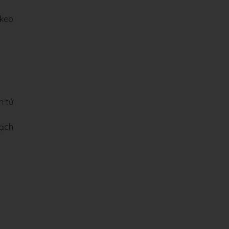
 keo
n tử
mạch