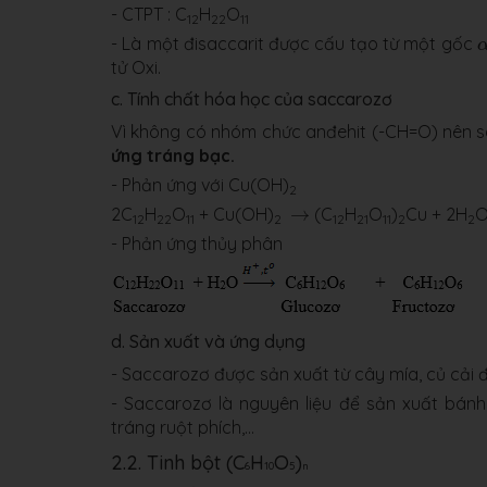
- CTPT : C
H
O
12
22
11
α
- Là một đisaccarit được cấu tạo từ một gốc
tử Oxi.
c. Tính chất hóa học của saccarozơ
Vì không có nhóm chức anđehit (-CH=O) nên 
ứng tráng bạc.
- Phản ứng với Cu(OH)
2
→
2C
H
O
+ Cu(OH)
→
(C
H
O
)
Cu + 2H
12
22
11
2
12
21
11
2
2
- Phản ứng thủy phân
d. Sản xuất và ứng dụng
- Saccarozơ được sản xuất từ cây mía, củ cải 
- Saccarozơ là nguyên liệu để sản xuất bánh
tráng ruột phích,...
2.2. Tinh bột (C
H
O
)
6
10
5
n