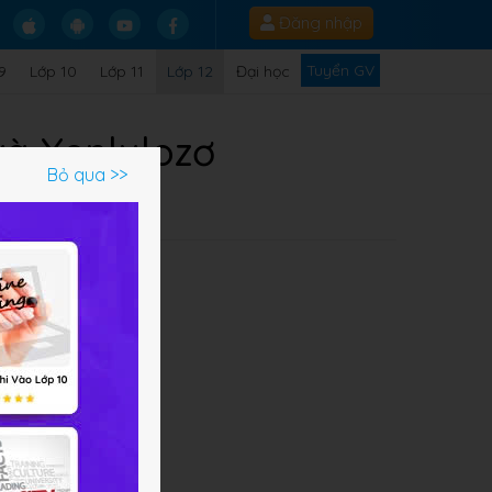
Đăng nhập
Tuyển GV
9
Lớp 10
Lớp 11
Lớp 12
Đại học
và Xenlulozơ
Bỏ qua >>
Q
ủa