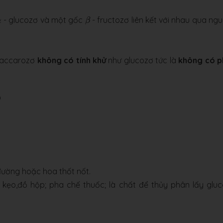
β
- glucozơ và một gốc
- fructozơ liên kết với nhau qua ng
α
β
saccarozơ
không có tính khử
như glucozơ tức là
không có p
O
đường hoặc hoa thốt nốt.
 kẹo,đồ hộp; pha chế thuốc; là chất để thủy phân lấy glu