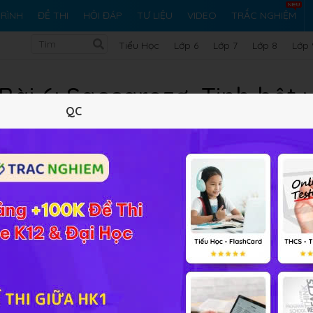
RÌNH
ĐỀ THI
HỎI ĐÁP
TƯ LIỆU
VIDEO
TRẮC NGHIỆM
Tiểu Học
Lớp 6
Lớp 7
Lớp 8
Lớp 
Bài 6: Saccarozơ, Tinh bột 
QC
Lý thuyết
20
Trắc nghiệm
38
BT SGK
315
FA
 về
cấu tạo phân tử
, những
tính chất
điển hình và
ứng dụng
c