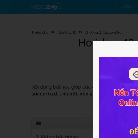
CHƯƠNG T
Trang chủ
Hóa Học 12
Chương 2: Cacbohiđrat
Hoá học 12 
Nội dung bài học giúp các em học sinh hiểu rõ
saccarozơ
,
tinh bột
,
xenlulozơ.
1. Video bài giảng