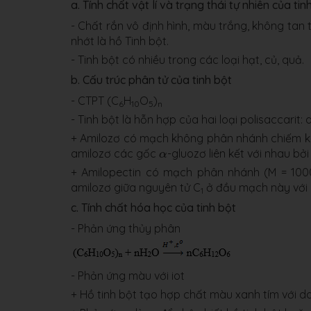
a. Tính chất vật lí và trạng thái tự nhiên của tin
- Chất rắn vô định hình, màu trắng, không tan
nhớt là hồ Tinh bột.
- Tinh bột có nhiều trong các loại hạt, củ, quả.
b. Cấu trúc phân tử của tinh bột
- CTPT (C
H
O
)
6
10
5
n
- Tinh bột là hỗn hợp của hai loại polisaccarit:
+ Amilozơ có mạch không phân nhánh chiếm k
α
amilozơ các gốc
-gluozơ liên kết với nhau bởi
α
+ Amilopectin có mạch phân nhánh (M = 100
amilozơ giữa nguyên tử C
ở đầu mạch này với 
1
c. Tính chất hóa học của tinh bột
​- Phản ứng thủy phân
- Phản ứng màu với iot
+ Hồ tinh bột tạo hợp chất màu xanh tím với dd