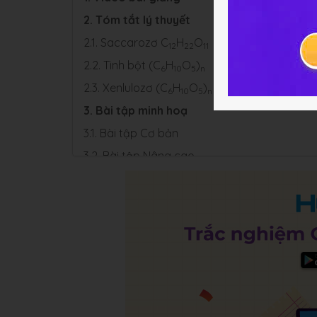
2. Tóm tắt lý thuyết
2.1. Saccarozơ C
H
O
12
22
11
2.2. Tinh bột (C
H
O
)
6
10
5
n
2.3. Xenlulozơ (C
H
O
)
6
10
5
n
3. Bài tập minh hoạ
3.1. Bài tập Cơ bản
3.2. Bài tập Nâng cao
4. Luyện tập Bài 6 Hóa học 12
4.1. Trắc nghiệm
4.2. Bài tập SGK & Nâng cao
5. Hỏi đáp về Bài 6 Chương 2 Hoá học 12