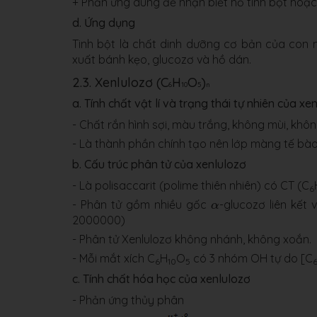
+ Phản ứng dùng để nhận biết hồ tinh bột hoặc
​d. Ứng dụng
Tinh bột là chất dinh dưỡng cơ bản của con 
xuất bánh kẹo, glucozơ và hồ dán.
2.3. Xenlulozơ (C
H
O
)
6
10
5
n
a. Tính chất vật lí và trạng thái tự nhiên của xe
- Chất rắn hình sợi, màu trắng, không mùi, khô
- Là thành phần chính tạo nên lớp màng tế bào 
b. Cấu trúc phân tử của xenlulozơ
- Là polisaccarit (polime thiên nhiên) có CT (C
6
α
- Phân tử gồm nhiều gốc
-glucozơ liên kết 
α
2000000)
- Phân tử Xenlulozơ không nhánh, không xoắn.
- Mỗi mắt xích C
H
O
có 3 nhóm OH tự do [C
6
10
5
c. Tính chất hóa học của xenlulozơ
- Phản ứng thủy phân