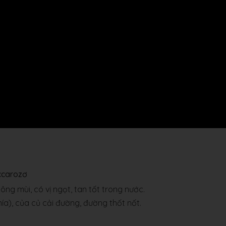
accarozơ
ông mùi, có vị ngọt, tan tốt trong nước.
ía), của củ cải đường, đường thốt nốt.