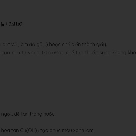
dệt vải, làm đồ gỗ,...) hoặc chế biến thành giấy.
n tạo như tơ visco, tơ axetat, chế tạo thuốc súng không khó
 ngọt, dễ tan trong nước
u hòa tan Cu(OH)
tạo phức màu xanh lam.
2