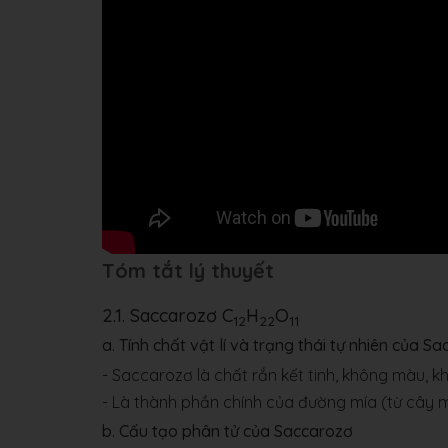
Tóm tắt lý thuyết
2.1. Saccarozơ C
H
O
12
22
11
a. Tính chất vật lí và trạng thái tự nhiên của S
- Saccarozơ là chất rắn kết tinh, không màu, kh
- Là thành phần chính của đường mía (từ cây m
b. Cấu tạo phân tử của Saccarozơ