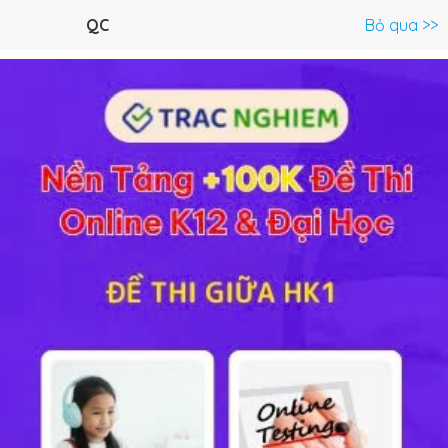
Menu
QC
Bỏ qua >>
C.Trình lớp 12 >
Toán 10
Toán 11
Toán 12
Toán 6
Toán
Đáp án chính thức môn Toán kì thi tốt
nghiệp THPT 2023
Mời các em cùng tham khảo
Đáp án chính thức môn
Toán kì thi tốt nghiệp THPT 2023
được HỌC247 tổng hợp
nhằm giúp các em có thể tham khảo, đối chiếu với kết
quả bài làm của mình. Chúc các em đạt kết quả cao
trong kì thi THPT QG nhé!
Đáp án đề thi THPT Quốc gia năm 2023
môn Toán
Giải chi tiết đề thi Toán tốt nghiệp THPT 2023 - Mã đề 101