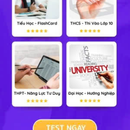
Lịch sử 12
Địa lý 12
GDCD 12
Công nghệ 12
Tin học 12
Cộng đồng
Xem nhiều nhất tuần
Tiểu Học
Lớp 8
Lớp 11
Lớp 6
Lớp 9
Lớp 12
Lớp 7
Lớp 10
Đại Học