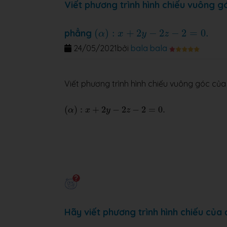
Viết phương trình hình chiếu vuông 
(
α
)
:
x
+
2
y
−
2
z
−
2
=
0.
phẳng
(
)
:
+
2
−
2
−
2
=
0.
α
x
y
z
24/05/2021
bởi
bala bala
Viết phương trình hình chiếu vuông góc c
(
α
)
:
x
+
2
y
−
2
z
−
2
=
0.
(
)
:
+
2
−
2
−
2
=
0.
α
x
y
z
Hãy viết phương trình hình chiếu của