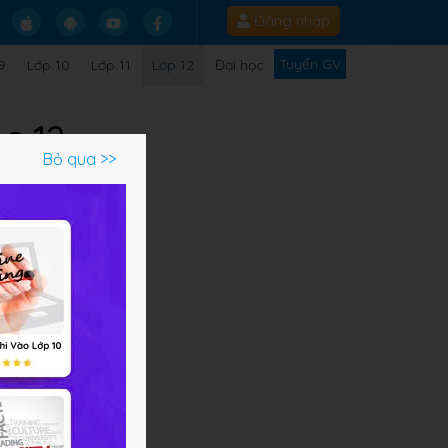
Đăng nhập
Tuyển GV
9
Lớp 10
Lớp 11
Lớp 12
Đại học
c 12
Bỏ qua >>
Q