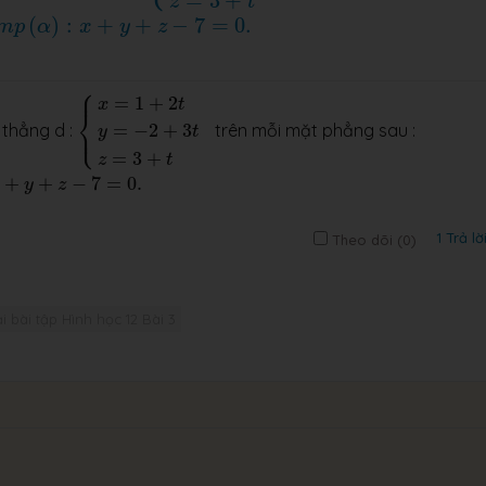
=
3
+
z
t
m
p
(
α
)
:
x
+
y
+
z
−
7
=
0.
(
)
:
+
+
−
7
=
0.
m
p
α
x
y
z
⎧
{
x
=
1
+
2
t
y
=
−
2
+
3
t
z
=
3
+
t
⎪
=
1
+
2
x
t
⎨
⎩
=
−
2
+
3
⎪
 thẳng d :
trên mỗi mặt phẳng sau :
y
t
=
3
+
z
t
y
+
z
−
7
=
0.
+
+
−
7
=
0.
x
y
z
1 Trả lờ
Theo dõi (
0
)
i bài tập Hình học 12 Bài 3