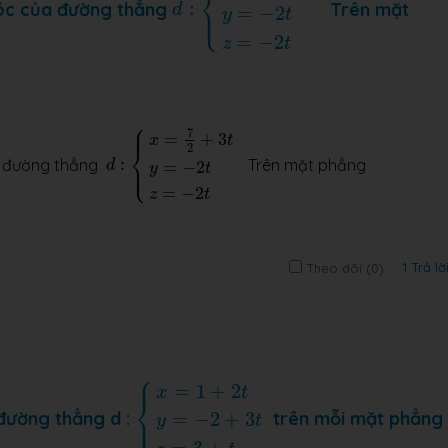
⎨
góc của đường thẳng
:
Trên mặt
⎩
⎪
d
=
−
2
y
t
=
−
2
z
t
⎧
d
:
{
x
=
7
2
+
3
t
y
=
−
2
t
z
=
−
2
t
⎪
⎪
7
=
+
3
x
t
⎨
2
ủa đường thẳng
:
Trên mặt phẳng
⎩
⎪
⎪
=
−
2
d
y
t
=
−
2
z
t
1 Trả lờ
Theo dõi (
0
)
⎧
{
x
=
1
+
2
t
y
=
−
2
+
3
t
z
=
3
+
t
⎪
=
1
+
2
x
t
⎨
⎩
⎪
 đường thẳng d :
trên mỗi mặt phẳng
=
−
2
+
3
y
t