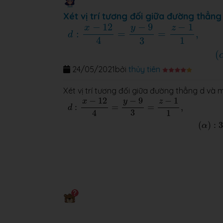
Xét vị trí tương đối giữa đường thẳn
d
:
x
−
12
4
=
y
−
9
3
=
z
−
1
1
,
(
α
)
:
3
x
+
5
y
−
z
−
2
=
−
9
−
12
−
1
y
x
z
:
=
=
,
d
4
1
3
(
24/05/2021
bởi
thủy tiên
Xét vị trí tương đối giữa đường thẳng d và
d
:
x
−
12
4
=
y
−
9
3
=
z
−
1
1
,
(
α
)
:
3
x
+
5
y
−
z
−
2
=
0
−
9
−
12
−
1
y
x
z
:
=
=
,
d
3
4
1
(
)
:
3
α