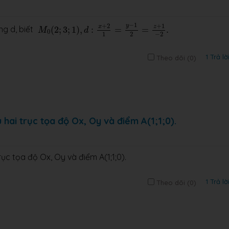
M
0
(
2
;
3
;
1
)
,
d
:
x
+
2
1
=
y
−
1
2
=
z
+
1
−
2
.
−
1
+
2
+
1
y
x
z
ng d, biết
(
2
;
3
;
1
)
,
:
=
=
.
M
d
0
−
2
1
2
1 Trả lờ
Theo dõi (
0
)
hai trục tọa độ Ox, Oy và điểm A(1;1;0).
ục tọa độ Ox, Oy và điểm A(1;1;0).
1 Trả lờ
Theo dõi (
0
)