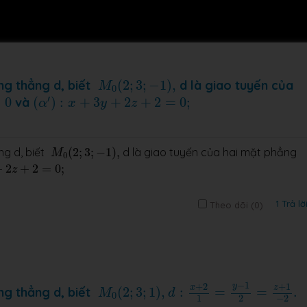
M
0
(
2
;
3
;
−
1
)
,
ng thẳng d, biết
(
2
;
3
;
−
1
)
,
d là giao tuyến của
M
0
(
α
′
)
:
x
+
3
y
+
2
z
+
2
=
0
;
′
=
0
và
(
)
:
+
3
+
2
+
2
=
0
;
α
x
y
z
M
0
(
2
;
3
;
−
1
)
,
ng d, biết
(
2
;
3
;
−
1
)
,
d là giao tuyến của hai mặt phẳng
M
0
+
2
=
0
;
+
2
+
2
=
0
;
z
1 Trả lờ
Theo dõi (
0
)
M
0
(
2
;
3
;
1
)
,
d
:
x
+
2
1
=
y
−
1
2
=
z
+
1
−
2
.
−
1
+
2
+
1
y
x
z
ng thẳng d, biết
(
2
;
3
;
1
)
,
:
=
=
.
M
d
0
−
2
1
2