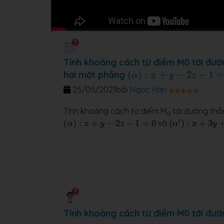
Tính khoảng cách từ điểm M0 tới đườ
(
α
)
:
x
+
y
−
2
z
−
1
=
0
hai mặt phẳng
(
)
:
+
−
2
−
1
α
x
y
z
25/05/2021
bởi
Ngoc Han
Tính khoảng cách từ điểm M
tới đường thẳ
0
(
α
′
)
:
x
+
3
y
+
2
z
(
α
)
:
x
+
y
−
2
z
−
1
=
0
′
(
)
:
+
−
2
−
1
=
0
và
(
)
:
+
3
α
x
y
z
α
x
y
Tính khoảng cách từ điểm M0 tới đườ