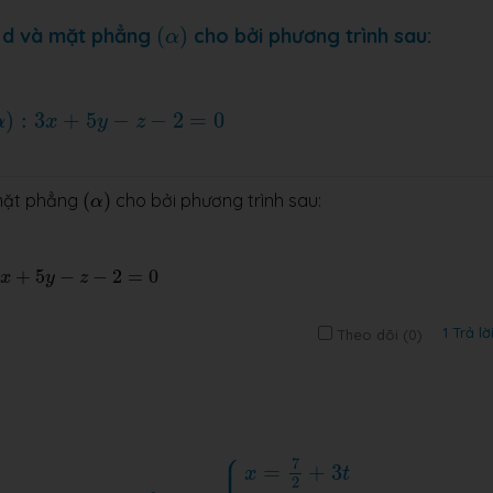
(
α
)
g d và mặt phẳng
(
)
cho bởi phương trình sau:
α
0
)
:
3
+
5
−
−
2
=
0
α
x
y
z
(
α
)
 mặt phẳng
(
)
cho bởi phương trình sau:
α
+
5
−
−
2
=
0
x
y
z
1 Trả lờ
Theo dõi (
0
)
⎧
d
:
{
x
=
7
2
+
3
t
y
=
−
2
t
z
=
−
2
t
⎪
7
=
+
3
x
t
2