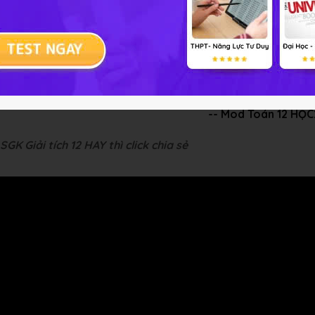
hần ảo khác không và bằng nhau là một số ảo.
-- Mod Toán 12 HỌ
SGK Giải tích 12 HAY thì click chia sẻ