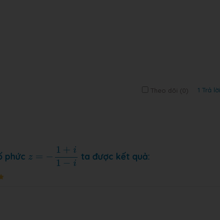
1 Trả lờ
Theo dõi (
0
)
z
=
−
1
+
i
1
−
i
1
+
i
số phức
=
−
ta được kết quả:
z
1
−
i