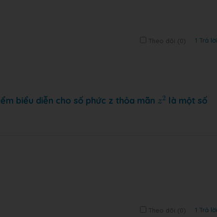
1 Trả lờ
Theo dõi (
0
)
z
2
2
iểm biểu diễn cho số phức z thỏa mãn
là một số
z
1 Trả lờ
Theo dõi (
0
)