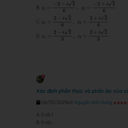
z
1
=
−
2
−
i
2
6
,
z
2
=
−
2
+
i
2
6
√
√
−
2
−
2
−
2
+
2
i
i
B.
=
,
=
z
z
1
2
6
6
z
1
=
2
−
i
2
6
,
z
2
=
2
+
i
2
6
√
√
2
−
2
2
+
2
i
i
C.
=
,
=
.
z
z
1
2
6
6
z
1
=
2
−
i
2
3
,
z
2
=
2
+
i
2
3
√
√
2
−
2
2
+
2
i
i
D.
=
,
=
.
z
z
1
2
3
3
Xác định phần thực và phần ảo của 
06/05/2021
bởi
Nguyễn Anh Hưng
A. 0 và 1.
B. 0 và i.