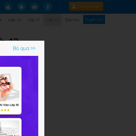
Đăng nhập
Tuyển GV
9
Lớp 10
Lớp 11
Lớp 12
Đại học
h 12
Bỏ qua >>
Q