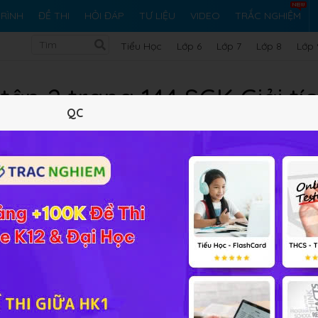
RÌNH
ĐỀ THI
HỎI ĐÁP
TƯ LIỆU
VIDEO
TRẮC NGHIỆM
Tiểu Học
Lớp 6
Lớp 7
Lớp 8
Lớp 
 tập 2 trang 144 SGK Giải tíc
QC
10 trắc nghiệm
51 bài tập SGK
344 hỏi đáp
Lý thuyết
10
Trắc nghiệm
51
BT SGK
344
FA
p 12
(
D
)
.
3
+
2
i
2
−
3
i