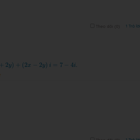
1 Trả lờ
Theo dõi (
0
)
2
y
)
+
(
2
x
−
2
y
)
i
=
7
−
4
i
+
2
)
+
(
2
−
2
)
=
7
−
4
.
y
x
y
i
i
1 Trả lờ