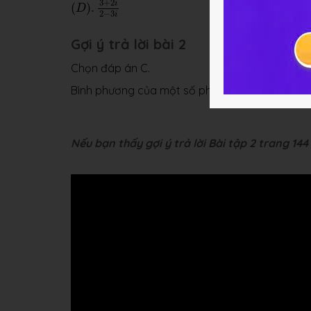
3
+
2
i
(
)
.
D
2
−
3
i
Gợi ý trả lời bài 2
Chọn đáp án C.
Bình phương của một số phức có phần thực, p
Nếu bạn thấy gợi ý trả lời Bài tập 2 trang 144 