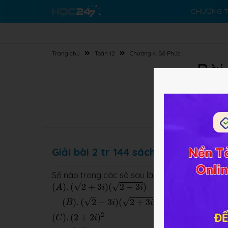
CHƯƠNG T
Trang chủ
Toán 12
Chương 4: Số Phức
Bài
Giải bài 2 tr 144 sách GK Toán GT lớ
Số nào trong các sô sau là số ảo?
(
A
)
.
(
2
+
3
i
)
(
2
−
3
i
)
(
B
)
.
(
2
−
3
i
)
(
2
+
3
i
)
(
C
)
.
(
2
+
2
i
)
2
√
√
(
)
.
(
2
+
3
)
(
2
−
3
)
A
i
i
√
√
(
)
.
(
2
−
3
)
(
2
+
3
)
B
i
i
2
(
)
.
(
2
+
2
)
C
i