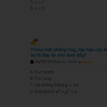
z
=
i
C.
=
z
i
z
=
1
D.
=
1
.
z
Trong mặt phẳng Oxy, tập hợp các đ
ảo là đáp án nào dưới đây?
06/05/2021
bởi
An Nhiên
A. Trục hoành.
B. Trục tung.
y
=
±
x
C. Hai đường thẳng
=
±
y
x
x
2
+
y
2
=
1
2
2
D. Đường tròn
+
=
1
.
x
y