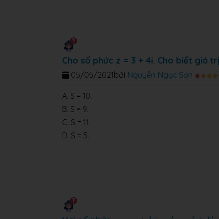
Cho số phức z = 3 + 4i. Cho biết giá t
05/05/2021
bởi
Nguyễn Ngọc Sơn
A. S = 10.
B. S = 9.
C. S = 11.
D. S = 5.
z
=
a
+
b
i
,
z
′
=
a
′
+
b
′
i
′
′
′