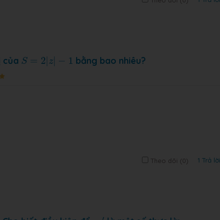
Theo dõi (
0
)
S
=
2
|
z
|
−
1
rị của
=
2
|
|
−
1
bằng bao nhiêu?
S
z
1 Trả lờ
Theo dõi (
0
)
z
z
′
′