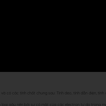
) và có các tính chất chung sau: Tính deo, tính dẫn điện, tính
m loại gây nên bởi sự có mặt của các electron tự do trong 