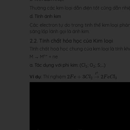
Thường các kim loại dẫn điện tốt cũng dẫn nhiệ
d. Tính ánh kim
Các electron tự do trong tinh thể kim loại phả
sáng lấp lánh gọi là ánh kim.
2.2. Tính chất hóa học của Kim loại
Tính chất hoá học chung của kim loại là tính kh
n+
M → M
+ ne
a. Tác dụng với phi kim: (Cl
; O
; S;...)
2
2
2
F
e
+
3
C
l
2
→
t
0
2
F
e
C
l
3
0
t
Ví dụ:
Thí nghiệm
2
+
3
→
2
F
e
C
l
F
e
C
l
2
3