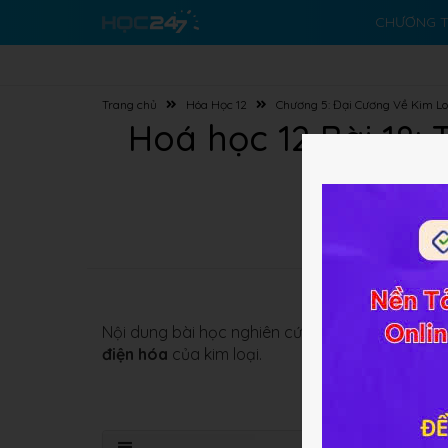
CHƯƠNG T
Trang chủ
Hóa Học 12
Chương 5: Đại Cương Về Kim Lo
Hoá học 12 Bài 18: 
Nội dung bài học nghiên cứu về
tính chất vật lí
điện hóa
của kim loại.