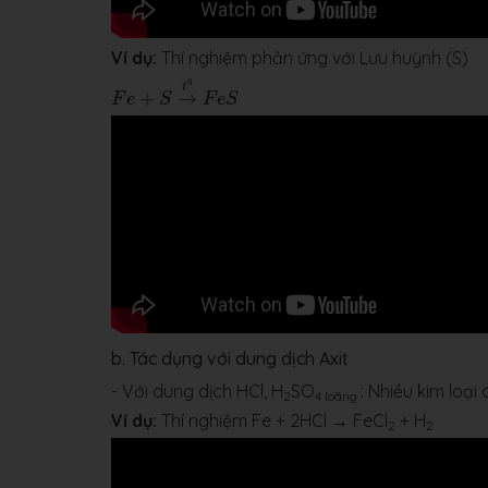
Ví dụ:
Thí nghiệm phản ứng với Lưu huỳnh (S)
F
e
+
S
→
t
0
F
e
S
0
t
+
→
F
e
S
F
e
S
b. Tác dụng với dung dịch Axit
- Với dung dịch HCl, H
SO
: Nhiều kim loại
2
4 loãng
Ví dụ:
Thí nghiệm Fe + 2HCl → FeCl
+ H
2
2