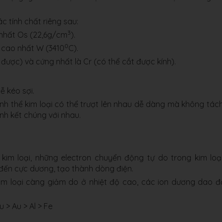
ác tính chất riêng sau:
3
n nhất Os (22,6g/cm
).
0
; cao nhất W (3410
C).
 được) và cứng nhất là Cr (có thể cắt được kính).
ễ kéo sợi.
nh thể kim loại có thể trượt lên nhau dễ dàng mà không tách
nh kết chúng với nhau.
 kim loại, những electron chuyển động tự do trong kim loạ
ến cực dương, tạo thành dòng điện.
 kim loại càng giảm do ở nhiệt độ cao, các ion dương dao 
 > Au > Al > Fe