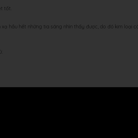
t tốt.
n xạ hầu hết những tia sáng nhìn thấy được, do đó kim loại c
ử.