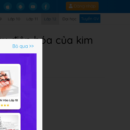
Đăng nhập
Tuyển GV
9
Lớp 10
Lớp 11
Lớp 12
Đại học
Dãy điện hóa của kim
Bỏ qua >>
Q
y