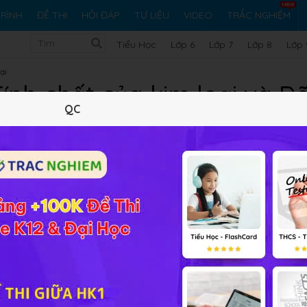
RÌNH
ĐỀ THI
HỎI ĐÁP
TƯ LIỆU
VIDEO
TRẮC NGHIỆM
Tiểu Học
Lớp 6
Lớp 7
Lớp 8
Lớp 
ại
Tính chất của kim loại và 
QC
loại
Lý thuyết
20
Trắc nghiệm
40
BT SGK
706
FA
chung của
Kim loại
; biết
tính chất hóa học
đặc trưng và
dã