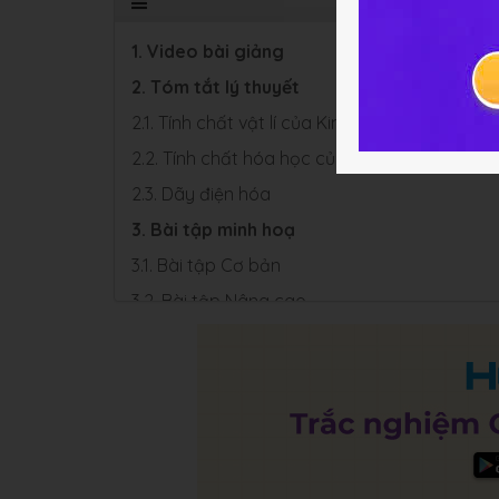
1. Video bài giảng
2. Tóm tắt lý thuyết
2.1. Tính chất vật lí của Kim loại
2.2. Tính chất hóa học của Kim loại
2.3. Dãy điện hóa
3. Bài tập minh hoạ
3.1. Bài tập Cơ bản
3.2. Bài tập Nâng cao
4. Luyện tập bài 18 Hóa học 12
4.1. Trắc nghiệm
4.2. Bài tập SGK & Nâng cao
5. Hỏi đáp về Bài 18 Chương 5 Hoá học 12