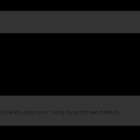
+
 có thể khử được ion H
trong dung dịch axit thành H
2