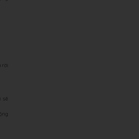
 rời
i sẽ
động