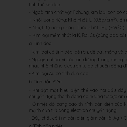
tinh thể kim loại.
- Ngoài tính chất vật lí chung, kim loại còn có c
3
+ Khối lượng riêng: Nhỏ nhất: Li (0,5g/cm
); lớ
0
+ Nhiệt độ nóng chảy : Thấp nhất : Hg (−39
C) 
+ Kim loại mềm nhất là K, Rb, Cs (dùng dao cắt
a. Tính dẻo
- Kim loại có tính dẻo: dễ rèn, dễ dát mỏng và d
- Nguyên nhân: vì các ion dương trong mạng ti
nhau nhờ những electron tự do chuyển động dí
- Kim loại Au có tính dẻo cao.
b. Tính dẫn điện
- Khi đặt một hiệu điện thế vào hai đầu dây
chuyển động thành dòng có hướng từ cực âm đ
- Ở nhiệt độ càng cao thì tính dẫn điện của
mạnh cản trở dòng electron chuyển động.
- Dãy chất có tính dẫn điện giảm dần là: Ag > Cu
c. Tính dẫn nhiệt