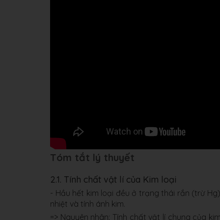
Tóm tắt lý thuyết
2.1. Tính chất vật lí của Kim loại
- Hầu hết kim loại đều ở trạng thái rắn (trừ Hg
nhiệt và tính ánh kim.
=> Nguyên nhân: Tính chất vật lí chung của ki