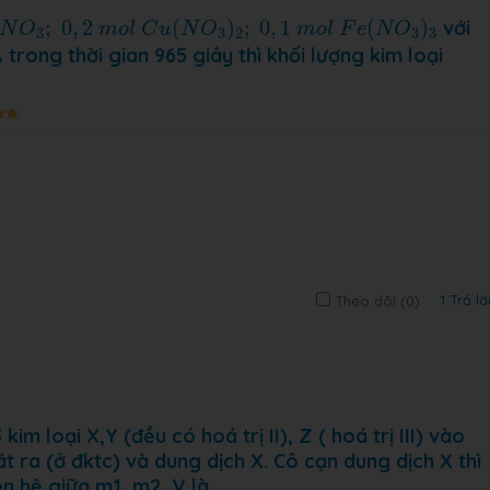
N
O
3
;
0
,
2
m
o
l
C
u
(
N
O
3
)
2
;
0
,
1
m
o
l
F
e
(
N
O
3
)
3
;
0
,
2
(
)
;
0
,
1
(
)
với
N
O
m
o
l
C
u
N
O
m
o
l
F
e
N
O
3
3
2
3
3
trong thời gian 965 giây thì khối lượng kim loại
1 Trả lờ
Theo dõi (
0
)
 loại X,Y (đều có hoá trị II), Z ( hoá trị III) vào
át ra (ở đktc) và dung dịch X. Cô cạn dung dịch X thì
n hệ giữa m1, m2, V là