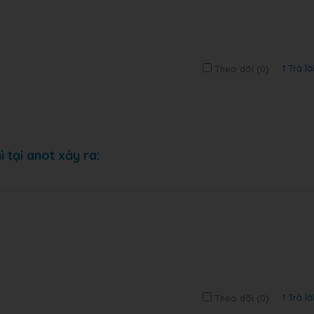
1 Trả lờ
Theo dõi (
0
)
ì tại anot xảy ra:
1 Trả lờ
Theo dõi (
0
)