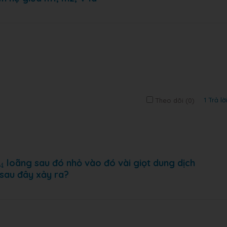
1 Trả lờ
Theo dõi (
0
)
4
loãng sau đó nhỏ vào đó vài giọt dung dịch
4
 sau đây xảy ra?