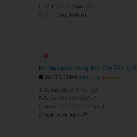
C. khí thoát ra chậm dần
D. khí ngừng thoát ra
C
u
(
N
O
3
)
2
Khi điện phân dung dịch
(
)
th
C
u
N
O
3
2
28/01/2021
bởi
Sam sung
A. Sự khử các phân tử H
O
2
2+
B. Sự oxi hóa các ion Cu
C. Sự oxi hóa các phân tử H
O
2
2+
D. Sự khử các ion Cu