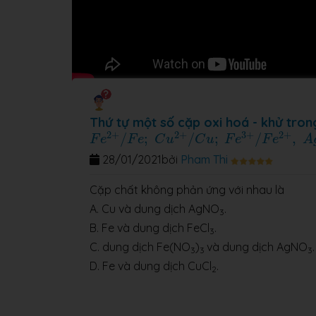
Thứ tự một số cặp oxi hoá - khử tron
F
e
2
+
/
F
e
;
C
u
2
+
/
C
u
;
F
e
3
+
/
F
e
2
+
,
A
g
2
+
2
+
3
+
2
+
/
;
/
;
/
,
F
e
F
e
C
u
C
u
F
e
F
e
A
28/01/2021
bởi
Pham Thi
Cặp chất không phản ứng với nhau là
A. Cu và dung dịch AgNO
.
3
B. Fe và dung dịch FeCl
.
3
C. dung dịch Fe(NO
)
và dung dịch AgNO
.
3
3
3
D. Fe và dung dịch CuCl
.
2