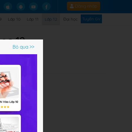
Đăng nhập
Tuyển GV
9
Lớp 10
Lớp 11
Lớp 12
Đại học
học 12
Bỏ qua >>
Q
g
ợng