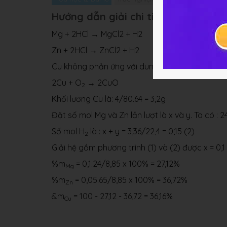
Hướng dẫn giải chi tiết bài 18.19
Mg + 2HCl → MgCl2 + H2
Zn + 2HCl → ZnCl2 + H2
Cu không phản ứng với dung dịch HCl.
2Cu + O
→ 2CuO
2
Khối lương Cu là: 4/80.64 = 3,2g
Đặt số mol Mg và Zn lần lượt là x và y. Ta có : 24
Số mol H
là : x + y = 3,36/22,4 = 0,15 (2)
2
Giải hệ gồm phương trình (1) và (2) được x = 0,1 
%m
= 0,1.24/8,85 x 100% = 27,12%
Mg
%m
= 0,05.65/8,85 x 100% = 36,72%
Zn
&m
= 100 - 27,12 - 36,72 = 36,16%
Cu