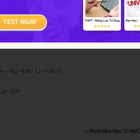
x + 65y = 8,85- 3,2 = 5,65 (1)
; y = 0,05
-- Mod Hóa Học 12 HỌ