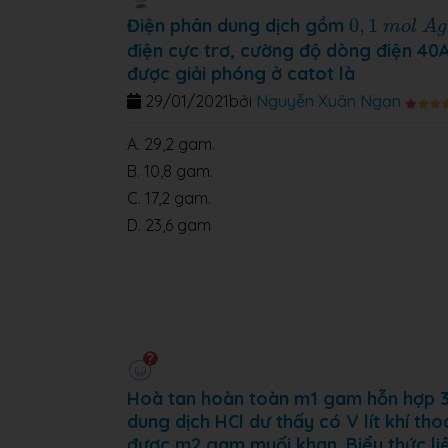
0
,
1
m
o
l
A
g
Điện phân dung dịch gồm
0
,
1
m
o
l
A
g
điện cực trơ, cường độ dòng điện 40A 
được giải phóng ở catot là
29/01/2021
bởi
Nguyễn Xuân Ngạn
A. 29,2 gam.
B. 10,8 gam.
C. 17,2 gam.
D. 23,6 gam
Hoà tan hoàn toàn m1 gam hỗn hợp 3 kim
dung dịch HCl dư thấy có V lít khí tho
được m2 gam muối khan. Biểu thức liê