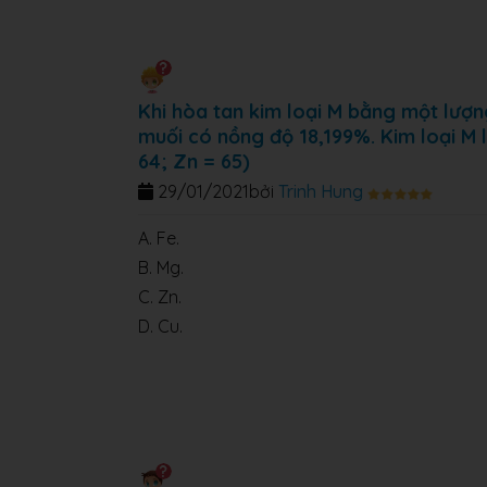
Khi hòa tan kim loại M bằng một lượn
muối có nồng độ 18,199%. Kim loại M là
64; Zn = 65)
29/01/2021
bởi
Trinh Hung
A. Fe.
B. Mg.
C. Zn.
D. Cu.