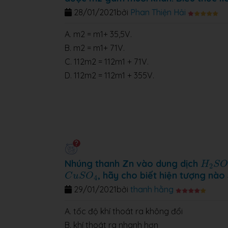
28/01/2021
bởi
Phan Thiện Hải
A.
m2 = m1+ 35,5V.
B. m2 = m1+ 71V.
C.
112m2 = 112m1 + 71V.
D. 112m2 = 112m1 + 355V.
H
2
S
O
Nhúng thanh Zn vào dung dịch
H
S
O
2
C
u
S
O
4
, hãy cho biết hiện tượng nào
C
u
S
O
4
29/01/2021
bởi
thanh hằng
A. tốc độ khí thoát ra không đổi
B. khí thoát ra nhanh hơn