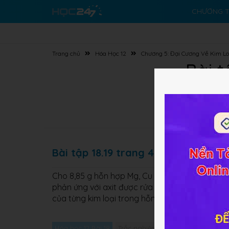
CHƯƠNG T
Trang chủ
Hóa Học 12
Chương 5: Đại Cương Về Kim Lo
Bài t
Bài tập 18.19 trang 40 SBT Hóa học
Cho 8,85 g hỗn hợp Mg, Cu và Zn vào lượng dư d
phản ứng với axit được rửa sạch rồi đốt cháy t
của từng kim loại trong hỗn hợp.
Hóa học 12 Bài 18
Trắc nghiệm Hóa học 12 Bài 18
G