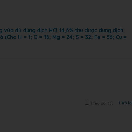
g vừa đủ dung dịch HCl 14,6% thu được dung dịch
 (Cho H = 1; O = 16; Mg = 24; S = 32; Fe = 56; Cu =
1 Trả lờ
Theo dõi (
0
)