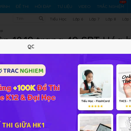
RÌNH
ĐỀ THI
HỎI ĐÁP
TƯ LIỆU
VIDEO
TRẮC NGHIỆM
Tiểu Học
Lớp 6
Lớp 7
Lớp 8
Lớp 
ại
ập 18.19 trang 40 SBT Hóa 
QC
20 trắc nghiệm
40 bài tập SGK
706 hỏi đáp
Lý thuyết
20
Trắc nghiệm
40
BT SGK
706
FA
 12
ung dịch HCl thu được 3,36 lít H
(đktc). Phần chất rắn khôn
2
rong oxi tạo ta 4 g chất bột màu đen. Tính phần trăm khối lư
iải bài tập Hóa học 12 Bài 18