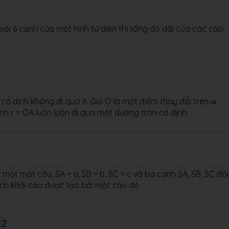
ới 6 cạnh của một hình tứ diện thì tổng độ dài của các cặp
α
ố định không đi qua A. Gọi O là một điểm thay đổi trên
.
α
 r = OA luôn luôn đi qua một đường tròn cố định.
ột mặt cầu, SA = a, SB = b, SC = c và ba cạnh SA, SB, SC đôi
tích khối cầu được tạo bởi mặt cầu đó
12