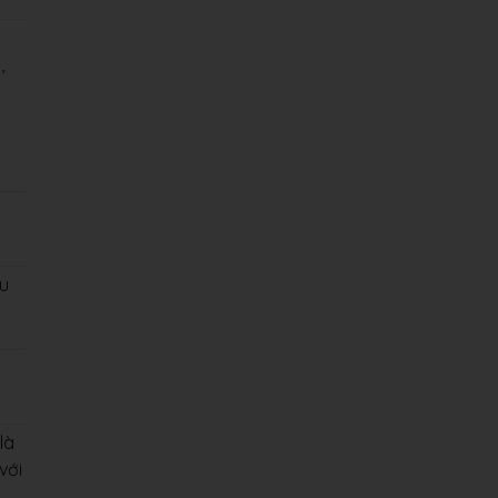
,
ầu
là
với