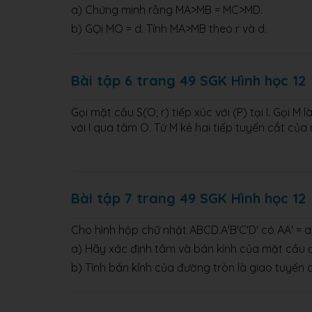
a) Chứng minh rằng MA>MB = MC>MD.
b) GỌi MO = d. Tính MA>MB theo r và d.
Bài tập 6 trang 49 SGK Hình học 12
Gọi mặt cầu S(O; r) tiếp xúc với (P) tại I. Gọi
với I qua tâm O. Từ M kẻ hai tiếp tuyến cắt củ
Bài tập 7 trang 49 SGK Hình học 12
Cho hình hộp chữ nhật ABCD.A'B'C'D' có AA' = a, 
a) Hãy xác định tâm và bán kính của mặt cầu đ
b) Tính bán kính của đường tròn là giao tuyến