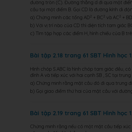
đường tròn (C). Đường thẳng d đi qua một điể
cầu tại một điểm B. Gọi CD là đường kính di độ
2
2
2
a) Chứng minh các tổng AD
+ BC
và AC
+ B
b) Với vị trí nào của CD thì diện tích tam giác 
c) Tìm tập hợp các điểm H, hình chiếu của B tr
Bài tập 2.18 trang 61 SBT Hình học 1
Hình chóp S.ABC là hình chóp tam giác đều, 
đỉnh A và tiếp xúc với hai cạnh SB , SC tại trun
a) Chứng minh rằng mặt cầu đó đi qua trung đ
b) Gọi giao điểm thứ hai của mặt cầu với đường
Bài tập 2.19 trang 61 SBT Hình học 1
Chứng minh rằng nếu có một mặt cầu tiếp xúc vớ