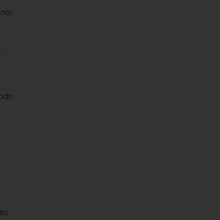
 nói
 bán
heo