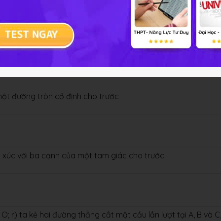
ác cạnh đều bằng a. Hãy xác định tâm và bán kính mặt cầu
ột đường tròn cố định cho trước
 xúc với ba cạnh của một tam giác cho trước.
r) ta kẻ hai đường thẳng cắt mặt cầu lần lượt tại A, B và C,