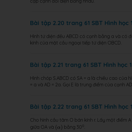
cặp cạnh đối diện bằng nhau.
Bài tập 2.20 trang 61 SBT Hình học 
Hình tứ diện đều ABCD có cạnh bằng a và có đ
kính của mặt cầu ngoại tiếp tứ diện OBCD.
Bài tập 2.21 trang 61 SBT Hình học 
Hình chóp S.ABCD có SA = a là chiều cao của h
= a và AD = 2a. Gọi E là trung điểm của cạnh A
Bài tập 2.22 trang 61 SBT Hình học 
Cho hình cầu tâm O bán kính r. Lấy một điểm A
(
α
)
0
giữa OA và
(
)
bằng 30
.
α