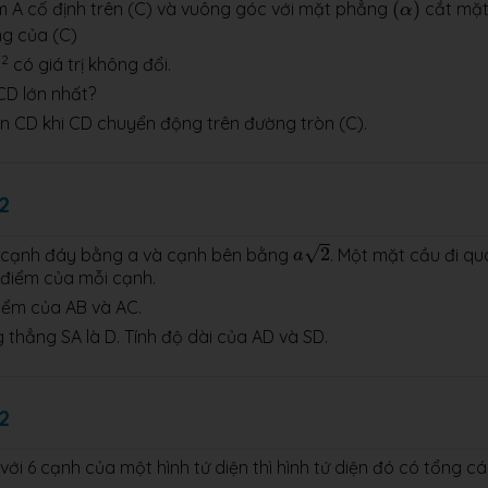
(
α
)
m A cố định trên (C) và vuông góc với mặt phẳng
(
)
cắt mặ
α
ng của (C)
2
D
có giá trị không đổi.
BCD lớn nhất?
ên CD khi CD chuyển động trên đường tròn (C).
2
a
2
√
có cạnh đáy bằng a và cạnh bên bằng
2
. Một mặt cầu đi qu
a
g điểm của mỗi cạnh.
iểm của AB và AC.
 thẳng SA là D. Tính độ dài của AD và SD.
2
i 6 cạnh của một hình tứ diện thì hình tứ diện đó có tổng c