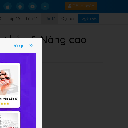
Đăng nhập
Tuyển GV
9
Lớp 10
Lớp 11
Lớp 12
Đại học
 Cơ bản & Nâng cao
Bỏ qua >>
Q