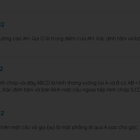
12
ường cao AH. Gọi O là trung điểm của AH. Xác định tâm và b
12
ình chóp và đáy ABCD là hình thang vuông tại A và B có AB =
D. Xác định tâm và bán kính mặt cầu ngoại tiếp hình chóp S.C
12
(
α
)
 trên mặt cầu và gọi
(
)
là mặt phẳng đi qua A sao cho góc
α