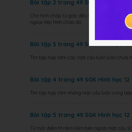
Bài tập 2 trang 49 SGK Hình học 12
Cho hình chóp tứ giác đều S.ABCD có tất cả c
ngoại tiếp hình chóp đó.
Bài tập 3 trang 49 SGK Hình học 12
Tìm tập hợp tâm các mặt cầu luôn luôn chứa m
Bài tập 4 trang 49 SGK Hình học 12
Tìm tập hợp tâm những mặt cầu luôn cùng tiếp
Bài tập 5 trang 49 SGK Hình học 12
Từ một điểm M nằm nằm bên ngoài mặt cầu S( O; 