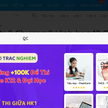
RÌNH
ĐỀ THI
HỎI ĐÁP
TƯ LIỆU
VIDEO
TRẮC NGHIỆM
Tiểu Học
Lớp 6
Lớp 7
Lớp 8
Lớp 
ầu
Bài 2 Chương 2 Hình học 12
QC
Lý thuyết
10
Trắc nghiệm
31
BT SGK
126
FA
 cầu
sẽ
giúp các em nắm được phương pháp và rèn luyện kĩ
n và Nâng cao.
luôn luôn nhìn đoạn thẳng AB cố định dưới một góc vuông.