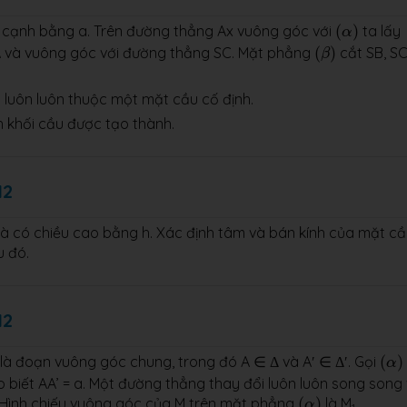
(
α
)
cạnh bằng a. Trên đường thẳng Ax vuông góc với
(
)
ta lấy
α
(
β
)
A và vuông góc với đường thẳng SC. Mặt phẳng
(
)
cắt SB, SC
β
D’ luôn luôn thuộc một mặt cầu cố định.
ch khối cầu được tạo thành.
12
và có chiều cao bằng h. Xác định tâm và bán kính của mặt c
u đó.
12
(
α
)
là đoạn vuông góc chung, trong đó A ∈ Δ và A′ ∈ Δ′. Gọi
(
)
α
 biết AA’ = a. Một đường thẳng thay đổi luôn luôn song song 
(
α
)
’. Hình chiếu vuông góc của M trên mặt phẳng
(
)
là M
.
α