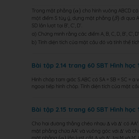
(
α
)
Trong mặt phẳng
(
)
cho hình vuông ABCD có 
α
(
β
)
một điểm S tùy ý, dựng mặt phẳng
(
)
đi qua 
β
SD lần lượt tại B’, C’, D’.
a) Chứng minh rằng các điểm A, B, C, D, B’, C’, 
b) Tính diện tích của mặt cầu đó và tính thể tí
Bài tập 2.14 trang 60 SBT Hình học 
Hình chóp tam giác S.ABC có SA = SB = SC = a 
ngoại tiếp hình chóp. Tính diện tích của mặt cầ
Bài tập 2.15 trang 60 SBT Hình học 
Cho hai đường thẳng chéo nhau Δ và Δ′ có AA' 
mặt phẳng chứa AA’ và vuông góc với Δ′ và cho
(
α
)
mặt phẳng
(
)
lần lượt cắt Δ và Δ′ tại M và M
α