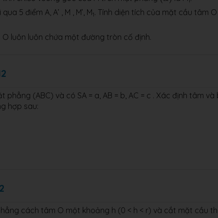
1
ua 5 điểm A, A’ , M , M’, M
. Tính diện tích của mặt cầu tâm O
1
 O luôn luôn chứa một đường tròn cố định.
12
 phẳng (ABC) và có SA = a, AB = b, AC = c . Xác định tâm và
ng hợp sau:
2
hẳng cách tâm O một khoảng h (0 < h < r) và cắt mặt cầu t