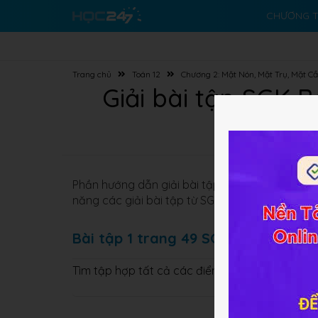
CHƯƠNG T
Trang chủ
Toán 12
Chương 2: Mặt Nón, Mặt Trụ, Mặt C
Giải bài tập SGK 
Phần hướng dẫn giải bài tập
Toán 12 Bài 2
Mặt
năng các giải bài tập từ SGK
Hình học 12
Cơ bả
Bài tập 1 trang 49 SGK Hình học 12
Tìm tập hợp tất cả các điểm trong không gian 