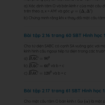
a) Xác định tâm O và bán kính r của mặt cầu đi q
φ
=
(
Δ
,
Δ
′
)
′
trên theo a, x = A’M’ và góc
=
(
Δ
,
Δ
)
φ
b) Chứng minh rằng khi x thay đổi mặt cầu tâm
Bài tập 2.16 trang 60 SBT Hình học 
Cho tứ diện SABC có cạnh SA vuông góc với mặt
kính hình cầu ngoại tiếp tứ diện trong các trườ
ˆ
B
A
C
^
=
90
0
0
a)
=
90
B
A
C
ˆ
B
A
C
^
=
60
0
0
b)
=
60
và b = c
B
A
C
ˆ
B
A
C
^
=
120
0
0
c)
=
120
và b = c
B
A
C
Bài tập 2.17 trang 61 SBT Hình học 1
(
α
)
Cho mặt cầu tâm O bán kính r. Gọi
(
)
là mặt p
α