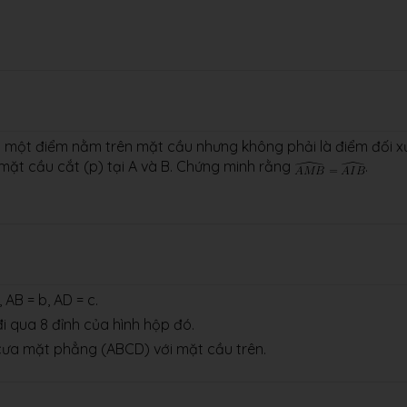
 M là một điểm nằm trên mặt cầu nhưng không phải là điểm đối 
a mặt cầu cắt (p) tại A và B. Chứng minh rằng
.
AB = b, AD = c.
i qua 8 đỉnh của hình hộp đó.
 cưa mặt phẳng (ABCD) với mặt cầu trên.