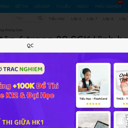
RÌNH
ĐỀ THI
HỎI ĐÁP
TƯ LIỆU
VIDEO
TRẮC NGHIỆM
Tiểu Học
Lớp 6
Lớp 7
Lớp 8
Lớp 
ong Không Gian
 tập 6 trang 80 SGK Hình họ
QC
10 trắc nghiệm
33 bài tập SGK
277 hỏi đáp
Lý thuyết
10
Trắc nghiệm
33
BT SGK
277
FA
ớp 12
(
β
)
(2 ; -1 ; 2) và song song với mặt phẳng
(
)
có phương trình: 2
β
i bài tập Hình học 12 Bài 2