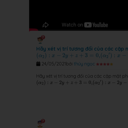
Hãy xét vị trí tương đối của các cặp
(
α
2
′
)
:
x
−
2
y
(
α
2
)
:
x
−
2
y
+
z
+
3
=
0
,
′
(
)
:
−
2
+
+
3
=
0
,
(
)
:
−
α
x
y
z
α
x
2
2
24/05/2021
bởi
thúy ngọc
Hãy xét vị trí tương đối của các cặp mặt p
(
α
2
′
)
:
x
−
2
y
−
z
+
3
(
α
2
)
:
x
−
2
y
+
z
+
3
=
0
,
′
(
)
:
−
2
+
+
3
=
0
,
(
)
:
−
2
−
α
x
y
z
α
x
y
2
2