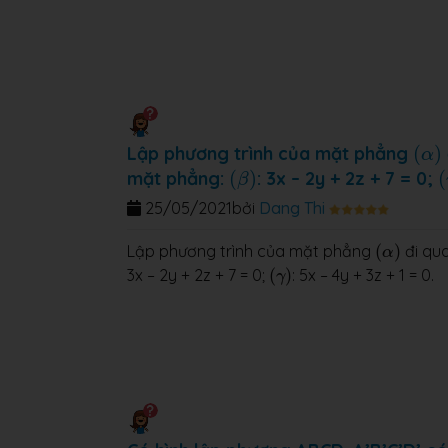
(
α
)
Lập phương trình của mặt phẳng
(
)
α
(
β
)
(
mặt phẳng:
(
)
: 3x – 2y + 2z + 7 = 0;
(
β
25/05/2021
bởi
Dang Thi
(
α
)
Lập phương trình của mặt phẳng
(
)
đi qua
α
(
γ
)
3x – 2y + 2z + 7 = 0;
(
)
: 5x – 4y + 3z + 1 = 0.
γ