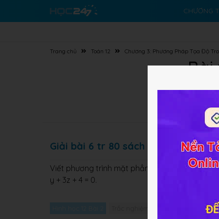
CHƯƠNG T
Trang chủ
Toán 12
Chương 3: Phương Pháp Tọa Độ Tr
Bài
Giải bài 6 tr 80 sách GK Toán Hình l
(
α
)
Viết phương trình mặt phẳng
(
)
đi qua điểm M
α
y + 3z + 4 = 0.
Hình học 12 Bài 2
Trắc nghiệm Hình học 12 Bài 2
Giả