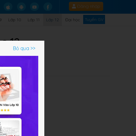
Đăng nhập
Tuyển GV
9
Lớp 10
Lớp 11
Lớp 12
Đại học
c 12
Bỏ qua >>
Q
x -