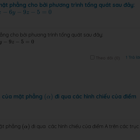
 mặt phẳng cho bởi phương trình tổng quát sau đây:
6
y
−
9
z
−
5
=
0
−
6
−
9
−
5
=
0
x
y
z
hẳng cho bởi phương trình tổng quát sau đây:
9
z
−
5
=
0
−
9
−
5
=
0
y
z
1 Trả lờ
Theo dõi (
0
)
(
α
)
nh của mặt phẳng
(
)
đi qua các hình chiếu của điểm
α
(
α
)
 mặt phẳng
(
)
đi qua các hình chiếu của điểm A trên các trục
α