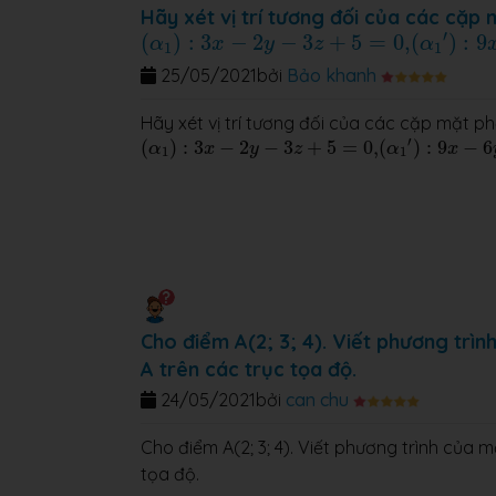
Hãy xét vị trí tương đối của các cặp
(
α
1
′
)
:
9
x
−
(
α
1
)
:
3
x
−
2
y
−
3
z
+
5
=
0
,
′
(
)
:
3
−
2
−
3
+
5
=
0
,
(
)
:
9
α
x
y
z
α
1
1
25/05/2021
bởi
Bảo khanh
Hãy xét vị trí tương đối của các cặp mặt p
(
α
1
′
)
:
9
x
−
6
y
−
(
α
1
)
:
3
x
−
2
y
−
3
z
+
5
=
0
,
′
(
)
:
3
−
2
−
3
+
5
=
0
,
(
)
:
9
−
6
α
x
y
z
α
x
1
1
Cho điểm A(2; 3; 4). Viết phương trì
A trên các trục tọa độ.
24/05/2021
bởi
can chu
Cho điểm A(2; 3; 4). Viết phương trình của
tọa độ.