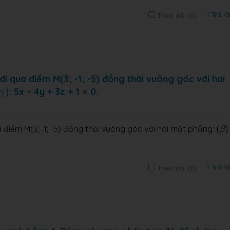
1 Trả lờ
Theo dõi (
0
)
đi qua điểm M(3; -1; -5) đồng thời vuông góc với hai
γ
)
)
: 5x – 4y + 3z + 1 = 0.
γ
(
β
)
 điểm M(3; -1; -5) đồng thời vuông góc với hai mặt phẳng:
(
)
β
1 Trả lờ
Theo dõi (
0
)