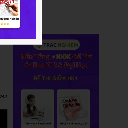
g:
C247