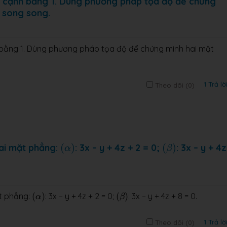
ó cạnh bằng 1. Dùng phương pháp tọa độ để chứng
) song song.
 bằng 1. Dùng phương pháp tọa độ để chứng minh hai mặt
1 Trả lờ
Theo dõi (
0
)
(
α
)
(
β
)
ai mặt phẳng:
(
)
: 3x – y + 4z + 2 = 0;
(
)
: 3x – y + 4z
α
β
(
β
)
(
α
)
t phẳng:
(
)
: 3x – y + 4z + 2 = 0;
(
)
: 3x – y + 4z + 8 = 0.
α
β
1 Trả lờ
Theo dõi (
0
)