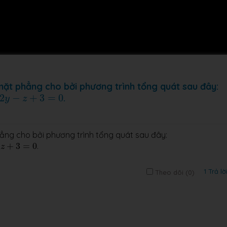
 mặt phẳng cho bởi phương trình tổng quát sau đây:
−
z
+
3
=
0
2
−
+
3
=
0
.
y
z
hẳng cho bởi phương trình tổng quát sau đây:
=
0
+
3
=
0
.
z
1 Trả lờ
Theo dõi (
0
)