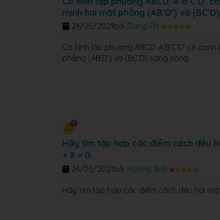
Có hình lập phương ABCD. A’B’C’D’ c
minh hai mặt phẳng (AB’D’) và (BC’D
24/05/2021
bởi
Dang Thi
Có hình lập phương ABCD. A’B’C’D’ có cạnh
phẳng (AB’D’) và (BC’D) song song.
Hãy tìm tập hợp các điểm cách đều h
+ 8 = 0.
24/05/2021
bởi
Hoàng Anh
Hãy tìm tập hợp các điểm cách đều hai mặ