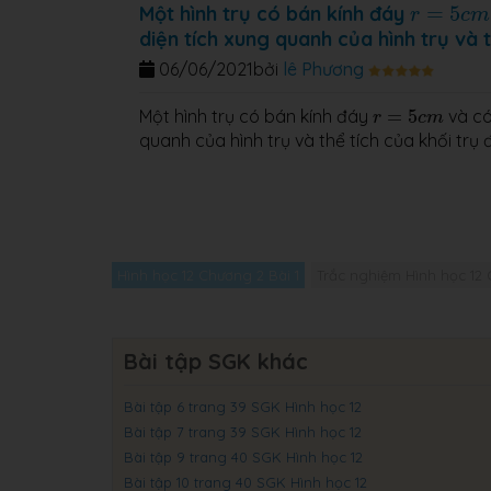
r
=
5
c
m
Một hình trụ có bán kính đáy
=
5
r
c
m
diện tích xung quanh của hình trụ và 
06/06/2021
bởi
lê Phương
r
=
5
c
m
Một hình trụ có bán kính đáy
=
5
và có
r
c
m
quanh của hình trụ và thể tích của khối trụ
Hình học 12 Chương 2 Bài 1
Trắc nghiệm Hình học 12 
Bài tập SGK khác
Bài tập 6 trang 39 SGK Hình học 12
Bài tập 7 trang 39 SGK Hình học 12
Bài tập 9 trang 40 SGK Hình học 12
Bài tập 10 trang 40 SGK Hình học 12