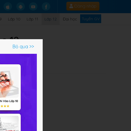
Đăng nhập
Tuyển GV
9
Lớp 10
Lớp 11
Lớp 12
Đại học
c 12
Bỏ qua >>
 có