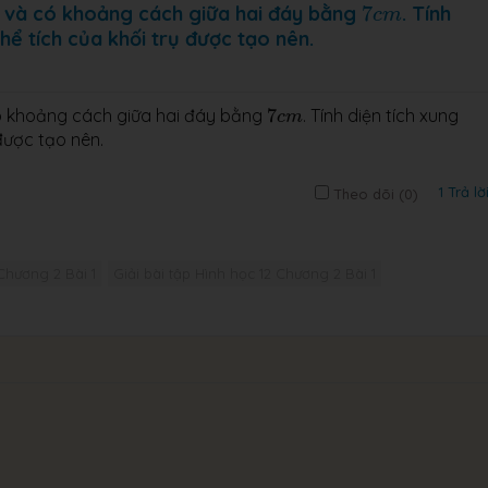
7
c
m
và có khoảng cách giữa hai đáy bằng
7
. Tính
c
m
thể tích của khối trụ được tạo nên.
7
c
m
 khoảng cách giữa hai đáy bằng
7
. Tính diện tích xung
c
m
 được tạo nên.
1 Trả lờ
Theo dõi (
0
)
Chương 2 Bài 1
Giải bài tập Hình học 12 Chương 2 Bài 1