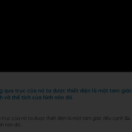
 qua trục của nó ta được thiết diện là một tam giác
h và thể tích của hình nón đó.
2
a
trục của nó ta được thiết diện là một tam giác đều cạnh
2
.
a
ình nón đó.