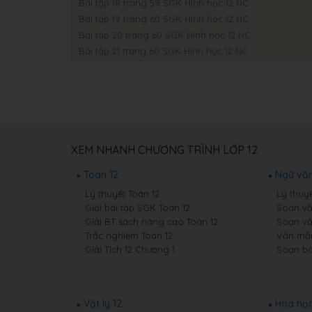
Bài tập 18 trang 59 SGK Hình học 12 NC
Bài tập 19 trang 60 SGK Hình học 12 NC
Bài tập 20 trang 60 SGK Hình học 12 NC
Bài tập 21 trang 60 SGK Hình học 12 NC
XEM NHANH CHƯƠNG TRÌNH LỚP 12
Toán 12
Ngữ văn
Lý thuyết Toán 12
Lý thuy
Giải bài tập SGK Toán 12
Soạn vă
Giải BT sách nâng cao Toán 12
Soạn vă
Trắc nghiệm Toán 12
Văn mẫu
Giải Tích 12 Chương 1
Soạn bà
Vật lý 12
Hoá học