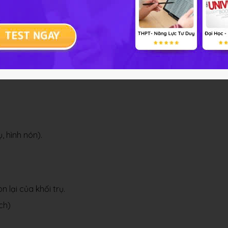
Chương 2 Bài 1
Giải bài tập Hình học 12 Chương 2 Bài 1
, hình nón).
n lại của khối trụ.
ch)