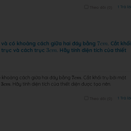
1 Trả lờ
Theo dõi (
0
)
7
c
m
và có khoảng cách giữa hai đáy bằng
7
. Cắt khối
c
m
3
c
m
 trục và cách trục
3
. Hãy tính diện tích của thiết
c
m
7
c
m
 khoảng cách giữa hai đáy bằng
7
. Cắt khối trụ bởi một
c
m
3
c
m
c
3
. Hãy tính diện tích của thiết diện được tạo nên.
c
m
1 Trả lờ
Theo dõi (
0
)