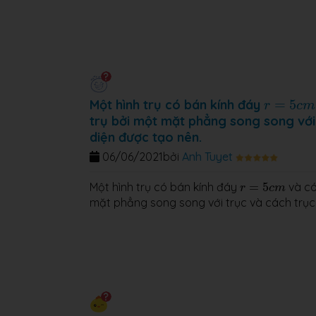
r
=
5
c
m
Một hình trụ có bán kính đáy
=
5
r
c
m
trụ bởi một mặt phẳng song song với
diện được tạo nên.
06/06/2021
bởi
Anh Tuyet
r
=
5
c
m
Một hình trụ có bán kính đáy
=
5
và có
r
c
m
mặt phẳng song song với trục và cách trụ