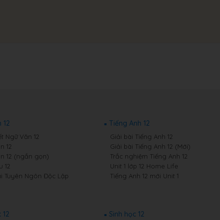
 12
Tiếng Anh 12
ết Ngữ Văn 12
Giải bài Tiếng Anh 12
n 12
Giải bài Tiếng Anh 12 (Mới)
n 12 (ngắn gọn)
Trắc nghiệm Tiếng Anh 12
 12
Unit 1 lớp 12 Home Life
i Tuyên Ngôn Độc Lập
Tiếng Anh 12 mới Unit 1
 12
Sinh học 12