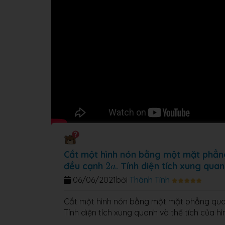
Cắt một hình nón bằng một mặt phẳng
2
a
đều cạnh
2
. Tính diện tích xung quan
a
06/06/2021
bởi
Thành Tính
Cắt một hình nón bằng một mặt phẳng qua 
Tính diện tích xung quanh và thể tích của h