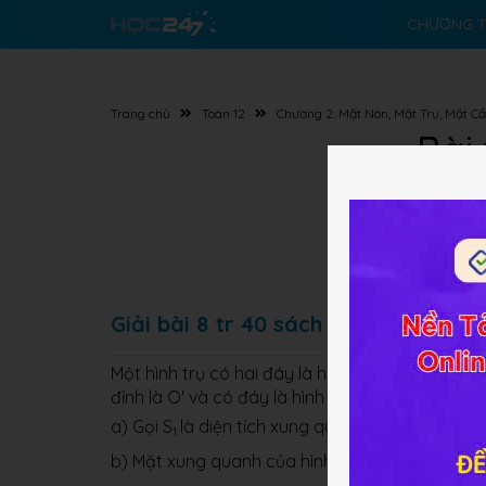
CHƯƠNG T
Trang chủ
Toán 12
Chương 2: Mặt Nón, Mặt Trụ, Mặt C
Bài
Giải bài 8 tr 40 sách GK Toán Hình l
Một hình trụ có hai đáy là hai hình tròn (O;r) v
đỉnh là O' và có đáy là hình tròn (O;r).
a) Gọi S
là diện tích xung quanh của hình trụ và
1
b) Mặt xung quanh của hình nónchia khối trụ thà