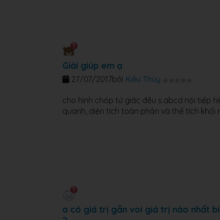
Giải giúp em ạ
27/07/2017
bởi
Kiều Thúy
cho hình chóp tứ giác đều s.abcd nội tiếp hì
quanh, diện tích toàn phần và thể tích khối
a có giá trị gần voi giá trị nào n