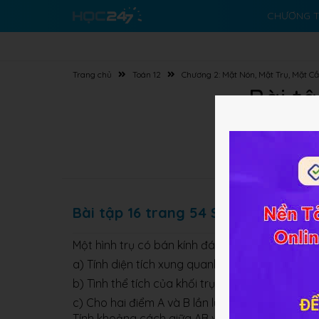
CHƯƠNG T
Trang chủ
Toán 12
Chương 2: Mặt Nón, Mặt Trụ, Mặt C
Bài t
Bài tập 16 trang 54 SGK Hình học 1
Một hình trụ có bán kính đáy bằng R và chiều 
a) Tính diện tích xung quanh và diện tích toàn 
b) Tình thể tích của khối trụ giới hạn bởi hình trụ
c) Cho hai điểm A và B lần lượt nằm trên hai đ
Tính khoảng cách giữa AB và trục của hình trụ.