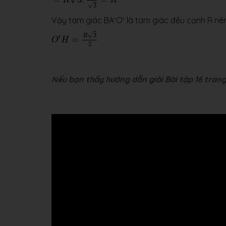
R
R
√
3
Vậy tam giác BA′O′ là tam giác đều cạnh R n
O
′
H
=
R
3
2
√
3
R
′
=
O
H
2
Nếu bạn thấy hướng dẫn giải Bài tập 16 trang 