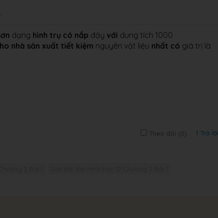
sơn
dạng
hình trụ
có
nắp
đậy
với
dung tích 1000
ho
nhà
sản xuất
tiết kiệm
nguyên vật liệu
nhất
có
giá trị là
1 Trả lờ
Theo dõi (
0
)
Chương 2 Bài 1
Giải bài tập Hình học 12 Chương 2 Bài 1