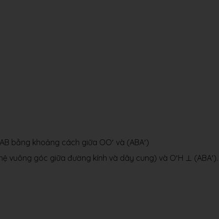
 AB bằng khoảng cách giữa OO′ và (ABA′)
 hệ vuông góc giữa đường kính và dây cung) và O′H ⊥ (ABA′).