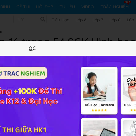
RÌNH
ĐỀ THI
HỎI ĐÁP
TƯ LIỆU
VIDEO
TRẮC NGHIỆM
Tiểu Học
Lớp 6
Lớp 7
Lớp 8
Lớp 
ầu
ập 16 trang 54 SGK Hình học
QC
10 trắc nghiệm
33 bài tập SGK
89 hỏi đáp
Lý thuyết
10
Trắc nghiệm
33
BT SGK
89
FAQ
2 NC
R
3
√
cao
3
R
phần của hình trụ.
.
ường tròn đáy sao cho góc giữa AB và trục của hình trụ bằng