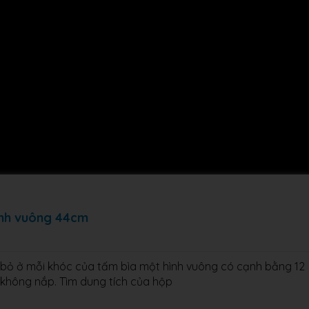
hình vuông 44cm
t bỏ ở mỗi khóc của tấm bìa một hình vuông có cạnh bằng 12
 không nắp. Tìm dung tích của hộp