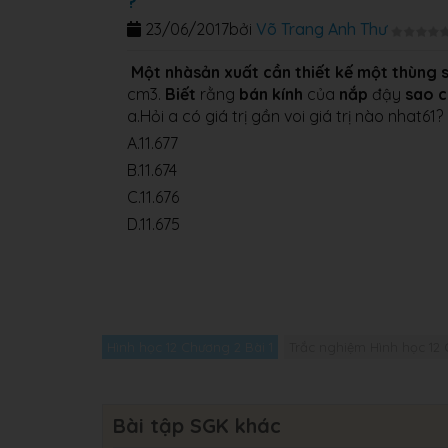
?
23/06/2017
bởi
Võ Trang Anh Thư
Một
nhà
sản xuất
cần
thiết kế
một
thùng
cm3.
Biết
rằng
bán kính
của
nắp
đậy
sao
c
a.Hỏi a có giá trị gần voi giá trị nào nhat61?
​A.11.677
B.11.674
C.11.676
D.11.675
Hình học 12 Chương 2 Bài 1
Trắc nghiệm Hình học 12 
Bài tập SGK khác