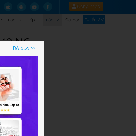
Đăng nhập
Tuyển GV
9
Lớp 10
Lớp 11
Lớp 12
Đại học
 12 NC
Bỏ qua >>
0
 30
.