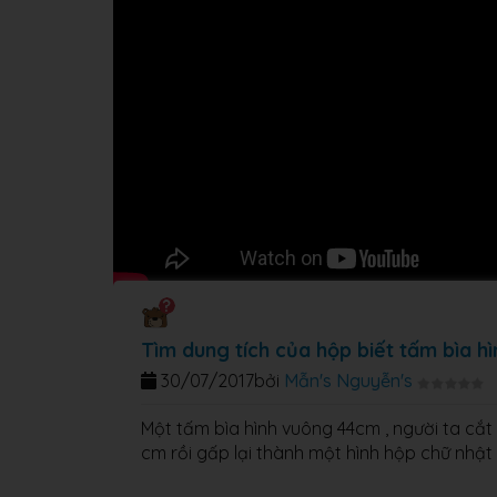
Tìm dung tích của hộp biết tấm bìa 
30/07/2017
bởi
Mẫn's Nguyễn's
Một tấm bìa hình vuông 44cm , người ta cắ
cm rồi gấp lại thành một hình hộp chữ nhật