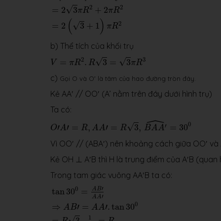
2
2
√
=
2
3
+
2
π
R
π
R
(
)
2
√
=
2
3
+
1
π
R
b) Thể tích của khối trụ
V
=
π
R
2
.
R
3
=
3
π
R
3
2
3
√
√
=
.
3
=
3
V
π
R
R
π
R
c)
Gọi
O và O′ là tâm của hao đường tròn đáy.
Kẻ AA′ // OO′ (A’ nằm trên đáy dưới hình trụ)
Ta có:
ˆ
O
′
A
′
=
R
,
A
A
′
=
R
3
,
B
A
A
′
^
=
30
0
0
√
′
′
′
=
,
′
=
3
,
=
30
O
A
R
A
A
R
B
A
A
Vì OO′ // (ABA′) nên khoảng cách giữa OO′ và
Kẻ OH ⊥ A′B thì H là trung điểm của A′B (quan
Trong tam giác vuông AA′B ta có:
tan
30
0
=
A
B
′
A
A
′
⇒
A
B
′
=
A
A
′
.
tan
30
0
=
R
3
.
1
3
=
R
′
0
A
B
tan
30
=
′
A
A
0
⇒
′
=
′
.
tan
30
A
B
A
A
1
√
=
3
.
=