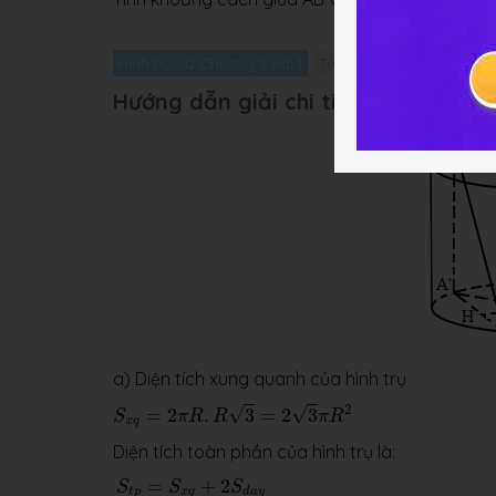
Hình học 12 Chương 2 Bài 1
Trắc nghiệm Hình học 12 
Hướng dẫn giải chi tiết
a) Diện tích xung quanh của hình trụ
S
x
q
=
2
π
R
.
R
3
=
2
3
π
R
2
2
√
√
=
2
.
3
=
2
3
S
π
R
R
π
R
x
q
Diện tích toàn phần của hình trụ là:
S
t
p
=
S
x
q
+
2
S
d
a
y
=
2
3
π
R
2
+
2
π
R
2
=
2
(
3
+
1
)
π
R
2
=
+
2
S
S
S
t
p
x
q
d
a
y