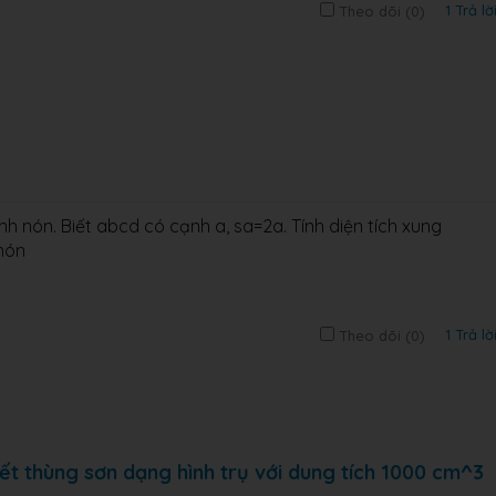
1 Trả lờ
Theo dõi (
0
)
nh nón. Biết abcd có cạnh a, sa=2a. Tính diện tích xung
 nón
1 Trả lờ
Theo dõi (
0
)
hất biết thùng sơn dạng hình trụ với dung tích 1000 cm^3