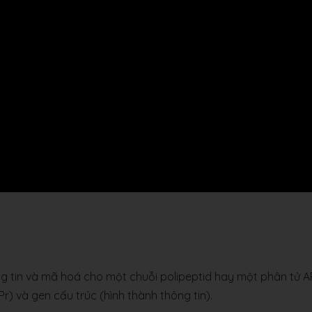
 tin và mã hoá cho một chuỗi polipeptid hay một phân tử A
Pr) và gen cấu trúc (hình thành thông tin).