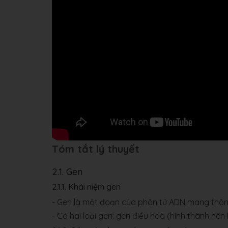
Tóm tắt lý thuyết
2.1. Gen
2.1.1. Khái niệm gen
- Gen là một đoạn của phân tử ADN mang thông
- Có hai loại gen: gen điều hoà (hình thành nên 