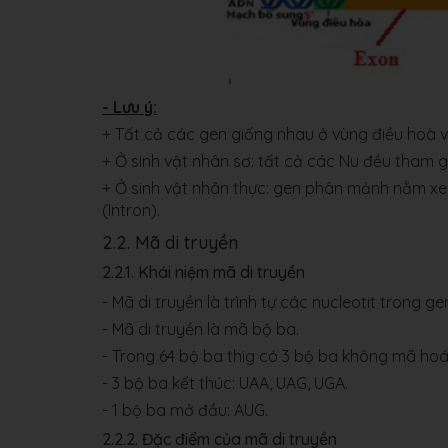
- Lưu ý:
+ Tất cả các gen giống nhau ở vùng điều hoà 
+ Ở sinh vật nhân sơ: tất cả các Nu đều tham 
+ Ở sinh vật nhân thực: gen phân mảnh nằm x
(Intron).
2.2. Mã di truyền
2.2.1. Khái niệm mã di truyền
- Mã di truyền là trình tự các nucleotit trong ge
- Mã di truyền là mã bộ ba.
- Trong 64 bộ ba thig có 3 bộ ba không mã hoá
- 3 bộ ba kết thúc: UAA, UAG, UGA.
- 1 bộ ba mở đầu: AUG.
2.2.2. Đặc điểm của mã di truyền