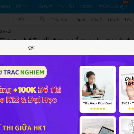
RÌNH
ĐỀ THI
HỎI ĐÁP
TƯ LIỆU
VIDEO
TRẮC NGHIỆM
Tiểu Học
Lớp 6
Lớp 7
Lớp 8
Lớp 
Biến Dị
: Gen, Mã di truyền và quá 
QC
Lý thuyết
10
Trắc nghiệm
22
BT SGK
819
FA
ến thức về:
khái niệm gen, cấu trúc của một gen cấu trúc,
ch sự đa dạng của sinh giới, các bước của
quá trình tự nhân đ
thể.