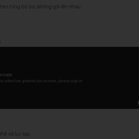
heo từng bộ ba, không gối lên nhau.
)
thể và lục lạp.