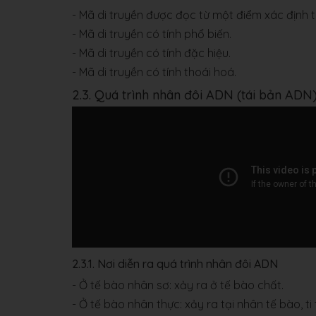
- Mã di truyền được đọc từ một điểm xác định t
- Mã di truyền có tính phổ biến.
- Mã di truyền có tính đặc hiệu.
- Mã di truyền có tính thoái hoá.
2.3. Quá trình nhân đôi ADN (tái bản ADN
2.3.1. Nơi diễn ra quá trình nhân đôi ADN
- Ở tế bào nhân sơ: xảy ra ở tế bào chất.
- Ở tế bào nhân thực: xảy ra tại nhân tế bào, ti 