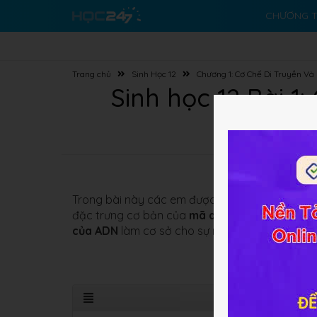
CHƯƠNG T
Trang chủ
Sinh Học 12
Chương 1: Cơ Chế Di Truyền Và 
Sinh học 12 Bài 1
Trong bài này các em được làm quen với các ki
đặc trưng cơ bản của
mã di truyền
để giải thí
của ADN
làm cơ sở cho sự nhân đôi nhiễm sắc 