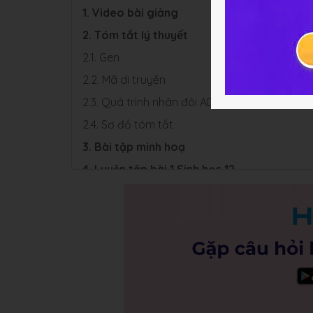
1. Video bài giảng
2. Tóm tắt lý thuyết
2.1. Gen
2.2. Mã di truyền
2.3. Quá trình nhân đôi ADN
2.4. Sơ đồ tóm tắt
3. Bài tập minh hoạ
4. Luyện tập bài 1 Sinh học 12
4.1. Trắc nghiệm
4.2. Bài tập SGK & Nâng cao
4. Hỏi đáp Bài 1 Chương 1 Sinh học 12