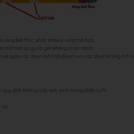
và vùng kết thúc, khác nhau ở vùng mã hoá
gia mã hoá aa gọi là gen không phân mảnh.
en kẻ giữa các đoạn mã hoá (Exon) với các đoạn không mã 
n quy định trình tự các axit amin trong phân tử Pr.
 aa.