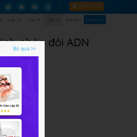
Đăng nhập
Tuyển GV
9
Lớp 10
Lớp 11
Lớp 12
Đại học
trình nhân đôi ADN
Bỏ qua >>
Q
các
ôi