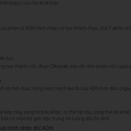
 phân bào) của chu kì tế bào.
ủa phân tử ADN tách nhau ra tạo thành chạc chữ Y để lộ ra 
ên tục.
ảng tạo thành các đoạn Okazaki, sau đó nhờ enzim nối Ligaz
h
ch là mới được tổng hợp, mạch kia là của ADN ban đầu (ngu
 tế bào này sang tế bào khác, từ thế hệ này sang thế hệ khác,
 loài có một bộ gen đặc trưng và tương đối ổn định.
quá trình nhân đôi ADN