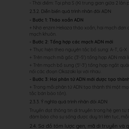
- Thời điểm: Tại pha S (Kì trung gian giữa 2 lần
2.3.2. Diễn biến quá trình nhân đôi ADN
- Bước 1: Tháo xoắn ADN
+ Nhờ enzim Heliaza tháo xoắn, hai mạch đơn c
mạch khuôn.
- Bước 2: Tổng hợp các mạch ADN mới
+ Thực hiện theo nguyên tắc bổ sung: A-T, G-X
+ Trên mạch mã gốc (3'-5') tổng hợp ADN mới li
+ Trên mạch bổ sung (5'-3') tổng hợp ngắt qu
nối các đoạn Okazaki lại với nhau.
- Bước 3: Hai phân tử ADN mới được tạo thàn
+ Trong mỗi phân tử ADN tạo thành thì một mạ
tắc bán bảo tồn).
2.3.3. Ý nghĩa quá trình nhân đôi ADN
Truyền đạt thông tin di truyền trong hệ gen từ
đảm bảo cho sự sống được duy trì liên tục, mỗi
2.4. Sơ đồ tóm lược gen, mã di truyền và 