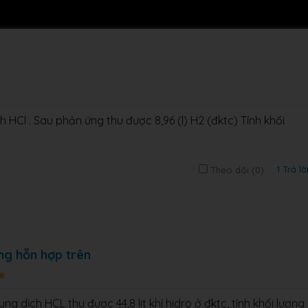
 HCl . Sau phản ứng thu được 8,96 (l) H2 (đktc) Tính khối
1 Trả lờ
Theo dõi (
0
)
ong hỗn hợp trên
g dịch HCL thu được 44,8 lit khí hidro ở đktc, tính khối lượng