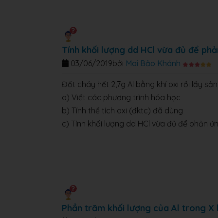
Tính khối lượng dd HCl vừa đủ để ph
03/06/2019
bởi
Mai Bảo Khánh
Đốt cháy hết 2,7g Al bằng khí oxi rồi lấy s
a) Viết các phương trình hóa học
b) Tính thể tích oxi (đktc) đã dùng
c) Tính khối lượng dd HCl vừa đủ để phản ứ
Phần trăm khối lượng của Al trong X 