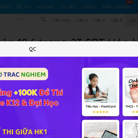
RÌNH
ĐỀ THI
HỎI ĐÁP
TƯ LIỆU
VIDEO
TRẮC NGHIỆM
Tiểu Học
Lớp 6
Lớp 7
Lớp 8
Lớp 
tập 18.6 trang 23 SBT Hóa 
QC
10 trắc nghiệm
15 bài tập SGK
408 hỏi đáp
Lý thuyết
10
Trắc nghiệm
15
BT SGK
408
FA
9
 một thời gian, lấy lá nhôm ra khỏi dung dịch thì thấy khối lượ
 tham gia phản ứng là