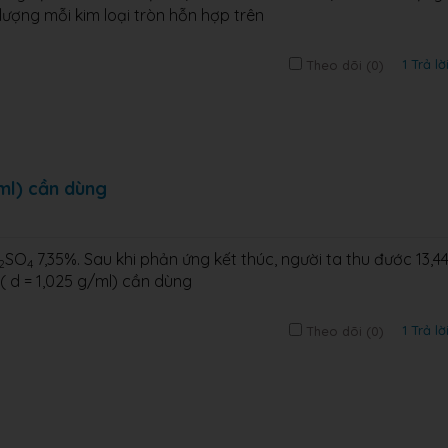
 lượng mỗi kim loại tròn hỗn hợp trên
1 Trả lờ
Theo dõi (
0
)
/ml) cần dùng
SO
7,35%. Sau khi phản ứng kết thúc, người ta thu đước 13,4
2
4
( d = 1,025 g/ml) cần dùng
1 Trả lờ
Theo dõi (
0
)