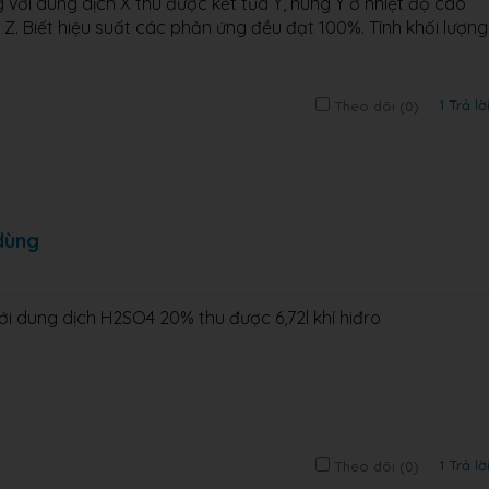
với dung dịch X thu được kết tủa Y, nung Y ở nhiệt độ cao
Z. Biết hiệu suất các phản ứng đều đạt 100%. Tính khối lượng
1 Trả lờ
Theo dõi (
0
)
dùng
 dung dịch H2SO4 20% thu được 6,72l khí hiđro
1 Trả lờ
Theo dõi (
0
)