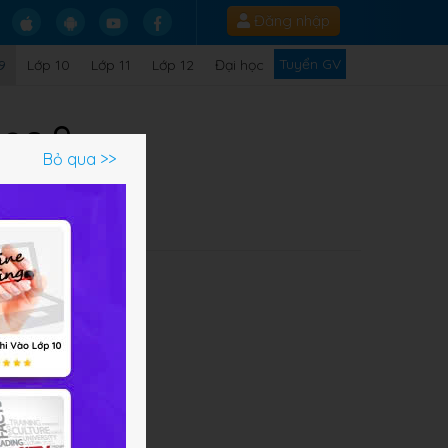
Đăng nhập
Tuyển GV
9
Lớp 10
Lớp 11
Lớp 12
Đại học
học 9
Bỏ qua >>
Q
ng