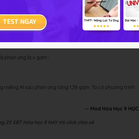
ải bài tập Hóa học 9 Bài 18
đã phản ứng là x gam :
ợng miếng Al sau phản ứng tăng 1,38 gam. Ta có phương trình:
-- Mod Hóa Học 9 HỌC
g 23 SBT Hóa học 9 HAY thì click chia sẻ