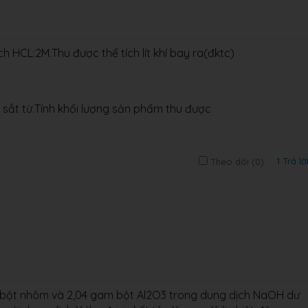
 HCL:2M.Thu được thể tích lít khí bay ra(đktc)
t sắt từ.Tính khối lượng sản phẩm thu được
1 Trả lờ
Theo dõi (
0
)
bột nhôm và 2,04 gam bột Al2O3 trong dung dịch NaOH dư