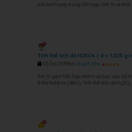
mỗi kim loaoij trong hỗn hợp, tính % về khối
Tính thể tích dd H2SO4 ( d = 1,025 g
03/06/2019
bởi
Quynh Nhu
thả 12 gam hỗn hợp nhôm và bạc vào dd H
lít khí hiddroo (đktc). Tính thể tích dd H
SO
2
4