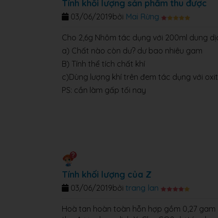
Tính khối lượng sản phẩm thu được
03/06/2019
bởi
Mai Rừng
Cho 2,6g Nhôm tác dụng với 200ml dung dịch
a) Chất nào còn dư? dư bao nhiêu gam
B) Tính thể tích chất khí
c)Dùng lượng khí trên đem tác dụng với oxi
PS: cần làm gấp tối nay
Tính khối lượng của Z
03/06/2019
bởi
trang lan
Hoà tan hoàn toàn hỗn hợp gồm 0,27 gam 