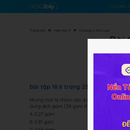
CHƯƠNG T
Trang chủ
Hóa Học 9
Chương 2: Kim Loại
Bài 
Bài tập 18.6 trang 23 SBT Hóa học 
Nhúng một lá nhôm vào dung dịch CuSO
. Sau
4
dung dịch giảm 1,38 gam. Khối lượng của Al đã
A. 0,27 gam
B. 0,81 gam
C. 0,54 gam