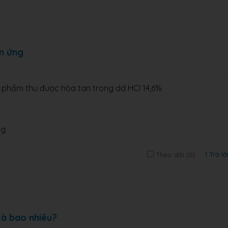
ản ứng
ản phẩm thu được hòa tan trong dd HCl 14,6%
ng
1 Trả lờ
Theo dõi (
0
)
là bao nhiêu?