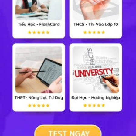
Lớp 5
Xem nhiều nhất tuần
Tiểu Học
Lớp 8
Lớp 11
Lớp 6
Lớp 9
Lớp 12
Lớp 7
Lớp 10
Đại Học
TẢI ỨNG DỤNG HỌC247
Hotline: 0973 686 401
Thỏa thuận sử dụng