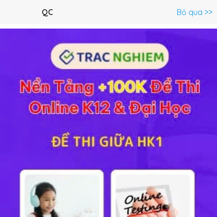
Menu
QC
Bỏ qua >>
C.Trình lớp 7 >
Toán 7
Ngữ Văn 7
Lịch sử và Địa lí 7
Tiế
Bài tập 5.3 trang 16 SBT Toán 7 Tập 1
Lý thuyết
5
Trắc nghiệm
25
BT SGK
1195
FAQ
Giải bài 5.3 tr 16 sách BT Toán lớp 7 Tập 1
x
Tìm
, biết:
x
x
7
81
=
27
;
7
x
a)
=
27
;
81
x
8
9
=
729.
8
x
b)
=
729.
9
Hướng dẫn giải chi tiết