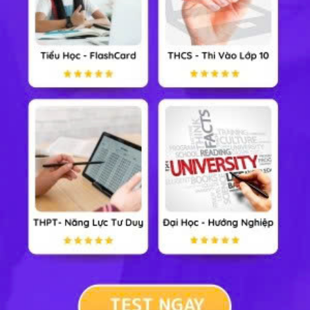
Hướng dẫn giải
x
m
=
y
m
(
x
,
y
∈
Q
;
m
,
n
∈
N
∗
)
∗
N
=
(
,
∈
;
,
∈
)
m
m
x
y
x
y
Q
m
n
m
x
=
y
+) Nếu
lẻ thì
=
m
x
y
x
=
±
y
m
+) Nếu
chẵn thì
=
±
.
m
x
y
Lời giải chi tiết
x
7
81
=
27
7
x
a)
=
27
81
⇒
x
7
=
81.27
7
⇒
=
81.27
x
⇒
x
7
=
3
4
.3
3
=
3
7
4
3
7
7
⇒
=
3
.3
=
3
x
⇒
x
=
3.
⇒
=
3.
x
x
8
9
=
729
8
x
b)
=
729
9
⇒
x
8
=
9.729
8
⇒
=
9.729
x
⇒
x
8
=
3
2
.
3
6
=
3
8
2
6
8
8
⇒
=
3
.
3
=
3
x