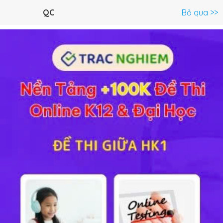
Menu
QC
Bỏ qua >>
C.Trình lớp 11 >
Toán 11
Ngữ Văn 11
Tiếng Anh 11
Vật Lý 
Bài tập 2 trang 28 SGK Đại số & Giải tích 11
Lý thuyết
10
Trắc nghiệm
31
BT SGK
278
FAQ
Giải bài 2 tr 28 sách GK Toán ĐS & GT lớp 11
Với những giá trị nào của x thì giá trị của các hàm số y =
sin3x và y = sin x bằng nhau?
Hướng dẫn giải chi tiết
y
=
s
i
n
3
x
y
=
s
i
n
x
Giá trị của các hàm
=
3
và
=
bằng nhau khi
y
s
i
n
x
y
s
i
n
x
và chỉ khi
s
i
n
3
x
=
s
i
n
x
⇔
[
3
x
=
x
+
k
2
π
,
(
k
∈
Z
)
3
x
=
π
−
x
+
k
2
π
,
(
k
∈
Z
)