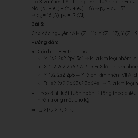
Do X và Y liên tiếp trong bảng tuần hoàn ⇒ p
–
Y
Mà: (p
+ e
) + (p
+ e
) = 66 ⇒ p
+ p
= 33.
X
X
Y
Y
X
Y
⇒ p
= 16 (S); p
= 17 (Cl).
X
Y
Bài 3:
Cho các nguyên tố M (Z = 11), X (Z = 17), Y (Z =
Hướng dẫn:
Cấu hình electron của:
M: 1s2 2s2 2p6 3s1 ⇒ M là kim loại nhóm IA, 
X: 1s2 2s2 2p6 3s2 3p5 ⇒ X là phi kim nhóm 
Y: 1s2 2s2 2p5 ⇒ Y là phi kim nhóm VII A, c
R: 1s2 2s2 2p6 3s2 3p6 4s1 ⇒ R là kim loại 
Theo định luật tuần hoàn, R tăng theo chiều 
nhân trong một chu kỳ.
⇒ R
> R
> R
> R
R
M
X
Y