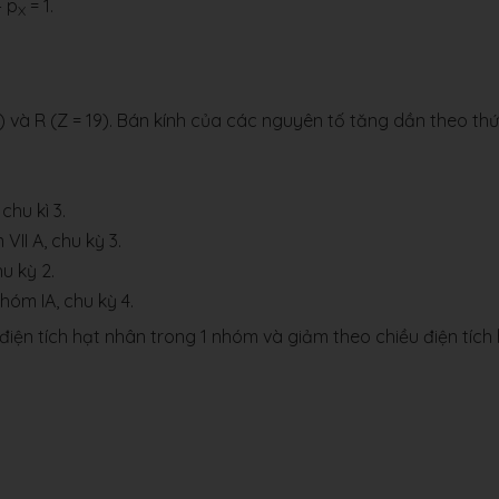
 p
= 1.
X
 9) và R (Z = 19). Bán kính của các nguyên tố tăng dần theo thứ
chu kì 3.
VII A, chu kỳ 3.
hu kỳ 2.
nhóm IA, chu kỳ 4.
điện tích hạt nhân trong 1 nhóm và giảm theo chiều điện tích