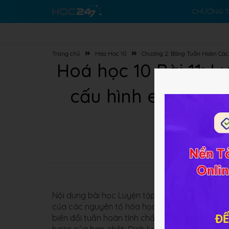
CHƯƠNG T
Trang chủ
Hóa Học 10
Chương 2: Bảng Tuần Hoàn Các
Hoá học 10 Bài 11: 
cấu hình electron 
Nội dung bài học Luyện tập
Bảng tuần hoàn
, 
của các nguyên tố hóa học tìm hiểu Bảng tuần 
biến đổi tuần hoàn tính chất (Tính kim loại, phi