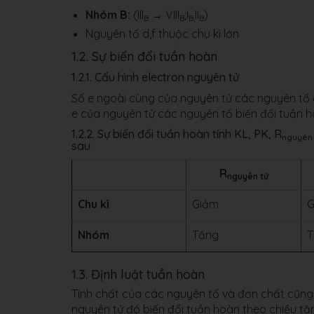
Nhóm B:
(III
→ VIII
;I
II
)
B
B
B,
B
Nguyên tố d,f thuộc chu kì lớn
1.2. Sự biến đổi tuần hoàn
1.2.1. Cấu hình electron nguyên tử
Số e ngoài cùng của nguyên tử các nguyên tố ở
e của nguyên tử các nguyên tố biến đổi tuần 
1.2.2. Sự biến đổi tuần hoàn tính KL, PK, R
nguyên 
sau
R
nguyên tử
Chu kì
Giảm
G
Nhóm
Tăng
T
1.3. Định luật tuần hoàn
Tính chất của các nguyên tố và đơn chất cũng
nguyên tử đó biến đổi tuần hoàn theo chiều tă