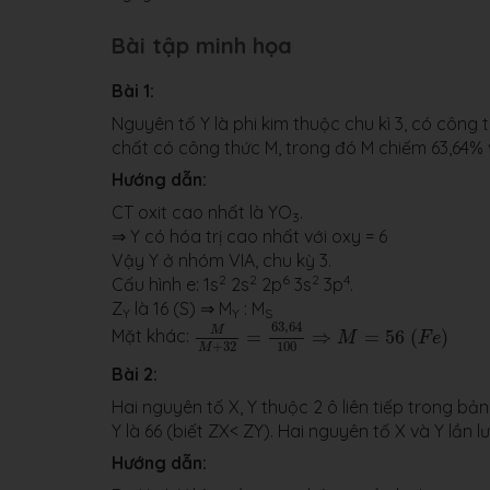
Bài tập minh họa
Bài 1:
Nguyên tố Y là phi kim thuộc chu kì 3, có công 
chất có công thức M, trong đó M chiếm 63,64% về
Hướng dẫn:
CT oxit cao nhất là YO
.
3
⇒ Y có hóa trị cao nhất với oxy = 6
Vậy Y ở nhóm VIA, chu kỳ 3.
2
2
6
2
4
Cấu hình e: 1s
2s
2p
3s
3p
.
Z
là 16 (S) ⇒ M
: M
Y
Y
S
M
M
+
32
=
63
,
64
100
⇒
M
=
56
(
F
e
)
63
,
64
M
Mặt khác:
=
⇒
=
56
(
)
M
F
e
100
+
32
M
Bài 2:
Hai nguyên tố X, Y thuộc 2 ô liên tiếp trong b
Y là 66 (biết ZX< ZY). Hai nguyên tố X và Y lần lư
Hướng dẫn: