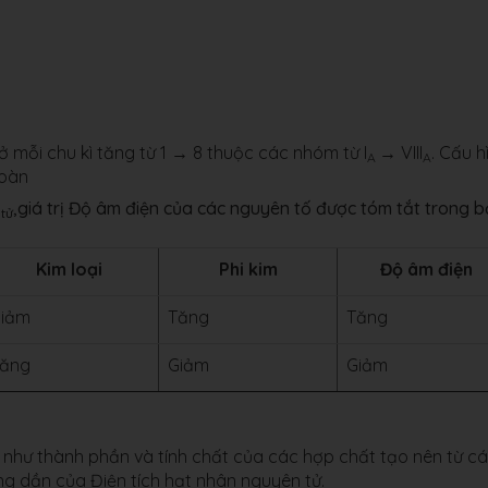
 mỗi chu kì tăng từ 1 → 8 thuộc các nhóm từ I
→ VIII
. Cấu h
A
A
hoàn
,giá trị Độ âm điện của các nguyên tố được tóm tắt trong 
tử
Kim loại
Phi kim
Độ âm điện
iảm
Tăng
Tăng
ăng
Giảm
Giảm
 như thành phần và tính chất của các hợp chất tạo nên từ c
ng dần của Điện tích hạt nhân nguyên tử.