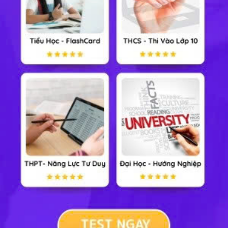
Giải bài tập Lịch sử 10 CD Chủ đề 1 Bài 2
Giải bài tập Chủ đề 2: Vai trò của sử học
Giải bài tập Lịch sử 10 CD Chủ đề 2 Bài 3
Giải bài tập Lịch sử 10 CD Chủ đề 2 Bài 4
Giải bài tập Chủ đề 3: Một số nền văn minh
thế giới thời kì cổ - trung đại
Giải bài tập Lịch sử 10 CD Chủ đề 3 Bài 5
Giải bài tập Lịch sử 10 CD Chủ đề 3 Bài 6
Giải bài tập Lịch sử 10 CD Chủ đề 3 Bài 7
Giải bài tập Chủ đề 4: Các cuộc cách mạng
công nghiệp trong lịch sử thế giới
Giải bài tập Lịch sử 10 CD Chủ đề 4 Bài 8
Giải bài tập Lịch sử 10 CD Chủ đề 4 Bài 9