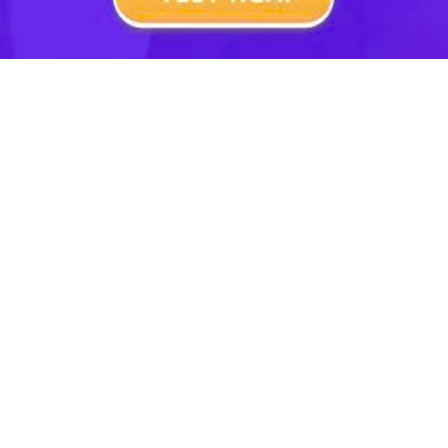
Giải bài tập Chủ đề 5: Văn minh Đông Nam
Á
Giải bài tập Lịch sử 10 CD Chủ đề 5 Bài 10
Giải bài tập Lịch sử 10 CD Chủ đề 5 Bài 11
Giải bài tập Chủ đề 6: Một số nền văn minh
trên đất nước Việt Nam (trước năm 1858)
Giải bài tập Lịch sử 10 CD Chủ đề 6 Bài 12
Giải bài tập Lịch sử 10 CD Chủ đề 6 Bài 13
Giải bài tập Lịch sử 10 CD Chủ đề 6 Bài 14
Giải bài tập Lịch sử 10 CD Chủ đề 6 Bài 15
Giải bài tập Chủ đề 7: Cộng đồng các dân
tộc Việt Nam
Giải bài tập Lịch sử 10 CD Chủ đề 7 Bài 16
Giải bài tập Lịch sử 10 CD Chủ đề 7 Bài 17
Để xem nội dung của mỗi bài, các em cần đăng nhập vào