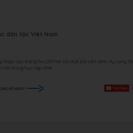
các dân tộc Việt Nam
nhập vào trang hoc247.net và click bài cần xem. Hy vọng tà
t tốt trong học tập nhé!