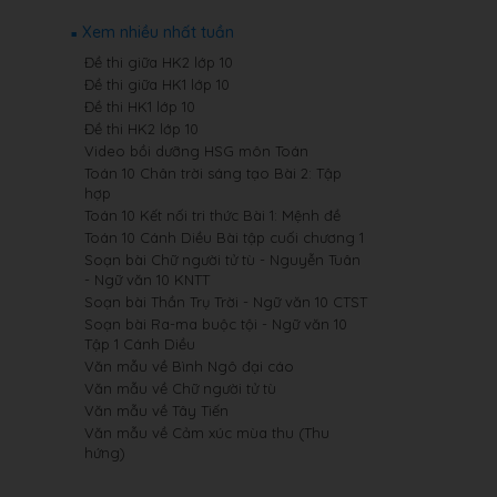
Xem nhiều nhất tuần
Đề thi giữa HK2 lớp 10
Đề thi giữa HK1 lớp 10
Đề thi HK1 lớp 10
Đề thi HK2 lớp 10
Video bồi dưỡng HSG môn Toán
Toán 10 Chân trời sáng tạo Bài 2: Tập
hợp
Toán 10 Kết nối tri thức Bài 1: Mệnh đề
Toán 10 Cánh Diều Bài tập cuối chương 1
Soạn bài Chữ người tử tù - Nguyễn Tuân
- Ngữ văn 10 KNTT
Soạn bài Thần Trụ Trời - Ngữ văn 10 CTST
Soạn bài Ra-ma buộc tội - Ngữ văn 10
Tập 1 Cánh Diều
Văn mẫu về Bình Ngô đại cáo
Văn mẫu về Chữ người tử tù
Văn mẫu về Tây Tiến
Văn mẫu về Cảm xúc mùa thu (Thu
hứng)