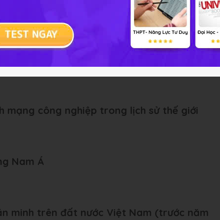
ử học
n minh thế giới thời kì cổ - trung đại
h mạng công nghiệp trong lịch sử thế giới
ông Nam Á
văn minh trên đất nước Việt Nam (trước năm