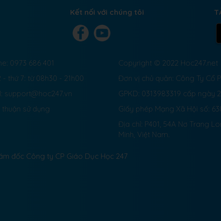
Kết nối với chúng tôi
T
ne: 0973 686 401
Copyright © 2022 Hoc247.net
 - thứ 7: từ 08h30 - 21h00
Đơn vị chủ quản: Công Ty Cổ
l: support@hoc247.vn
GPKD: 0313983319 cấp ngày 
 thuận sử dụng
Giấy phép Mạng Xã Hội số:
63
Địa chỉ: P401, 54A Nơ Trang L
Minh, Việt Nam.
Giám đốc Công ty CP Giáo Dục Học 247