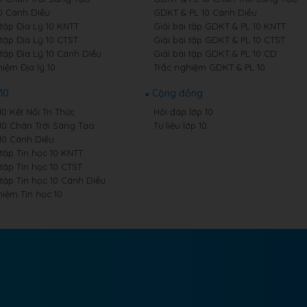
10 Cánh Diều
GDKT & PL 10 Cánh Diều
 tập Địa Lý 10 KNTT
Giải bài tập GDKT & PL 10 KNTT
 tập Địa Lý 10 CTST
Giải bài tập GDKT & PL 10 CTST
 tập Địa Lý 10 Cánh Diều
Giải bài tập GDKT & PL 10 CD
iệm Địa lý 10
Trắc nghiệm GDKT & PL 10
10
Cộng đồng
10 Kết Nối Tri Thức
Hỏi đáp lớp 10
 10 Chân Trời Sáng Tạo
Tư liệu lớp 10
 10 Cánh Diều
 tập Tin học 10 KNTT
 tập Tin học 10 CTST
 tập Tin học 10 Cánh Diều
hiệm Tin học 10