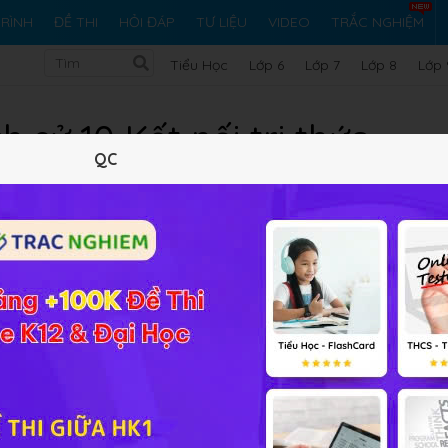
RÌNH
ĐỀ THI
HỎI ĐÁP
TƯ LIỆU
VIDEO
TRẮC NGHIỆM
Tiểu Học
Lớp 6
Lớp 7
Lớp 8
Lớp 
ch sử 10 Kết nối tri thức
QC
thức môn Lịch sử 10 với
Giải bài tập Lịch sử 10 Kết nối tri
ng chương trình SGK mới. Tài liệu được tổng hợp và biên so
hành, được sắp xếp và bố trí một cách logic, đầy đủ và thuận
tập. Hi vọng đây sẽ là một tài liệu bổ ích giúp cho các em h
ao và rèn luyện kỹ năng giải bài tập của bản thân.
 học