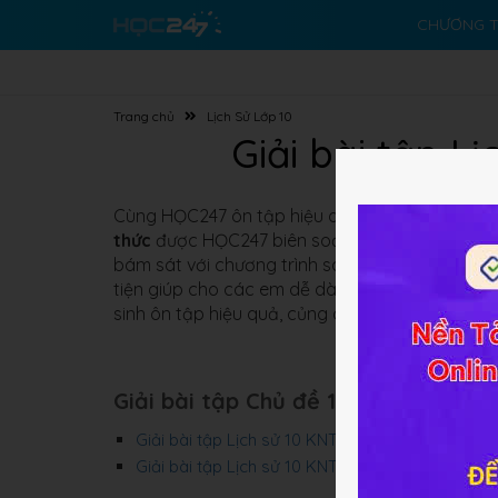
CHƯƠNG T
Trang chủ
Lịch Sử Lớp 10
Giải bài tập Lị
Cùng HỌC247 ôn tập hiệu quả và củng cố kiến 
thức
được HỌC247 biên soạn bám sát với nội du
bám sát với chương trình sách giáo khoa hiện 
tiện giúp cho các em dễ dàng tham khảo và ôn 
sinh ôn tập hiệu quả, củng cố kiến thức, nâng c
Giải bài tập Chủ đề 1: Lịch sử và sử
Giải bài tập Lịch sử 10 KNTT Chủ đề 1 Bài 1
Giải bài tập Lịch sử 10 KNTT Chủ đề 1 Bài 2