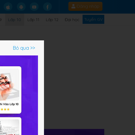
Đăng nhập
Tuyển GV
9
Lớp 10
Lớp 11
Lớp 12
Đại học
Bỏ qua >>
ạn
ọc