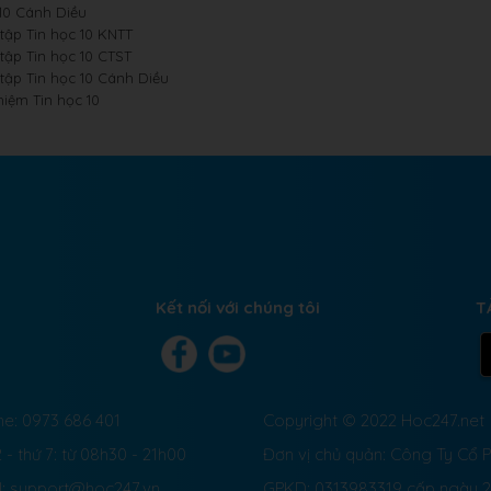
 10 Cánh Diều
 tập Tin học 10 KNTT
 tập Tin học 10 CTST
 tập Tin học 10 Cánh Diều
hiệm Tin học 10
Kết nối với chúng tôi
T
ne: 0973 686 401
Copyright © 2022 Hoc247.net
 - thứ 7: từ 08h30 - 21h00
Đơn vị chủ quản: Công Ty Cổ
l: support@hoc247.vn
GPKD: 0313983319 cấp ngày 