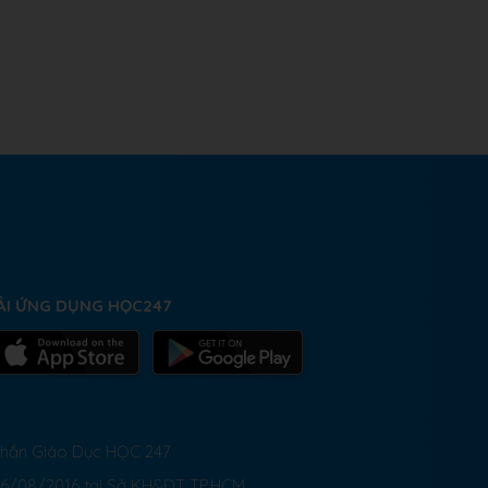
ẢI ỨNG DỤNG HỌC247
 Phần Giáo Dục HỌC 247
26/08/2016 tại Sở KH&ĐT TP.HCM