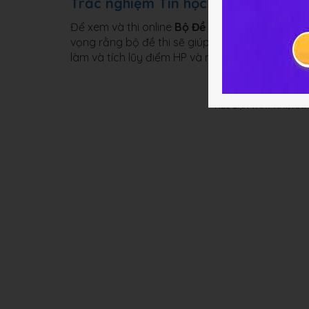
Trắc nghiệm Tin học 10 Chương Trì
Để xem và thi online
Bộ Đề thi trắc nghiệm Tin
vọng rằng bộ đề thi sẽ giúp các em ôn tập thậ
làm và tích lũy điểm HP và nhận thêm nhiều phầ