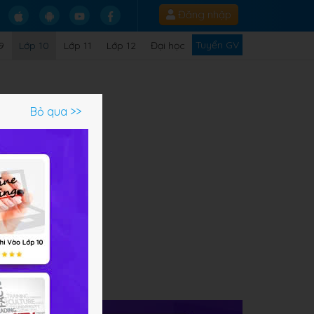
Đăng nhập
Tuyển GV
9
Lớp 10
Lớp 11
Lớp 12
Đại học
Bỏ qua >>
đề
 của
âng