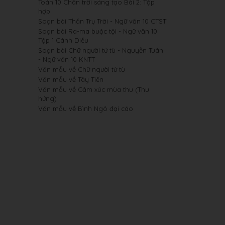
Toán 10 Chân trời sáng tạo Bài 2: Tập
hợp
Soạn bài Thần Trụ Trời - Ngữ văn 10 CTST
Soạn bài Ra-ma buộc tội - Ngữ văn 10
Tập 1 Cánh Diều
Soạn bài Chữ người tử tù - Nguyễn Tuân
- Ngữ văn 10 KNTT
Văn mẫu về Chữ người tử tù
Văn mẫu về Tây Tiến
Văn mẫu về Cảm xúc mùa thu (Thu
hứng)
Văn mẫu về Bình Ngô đại cáo