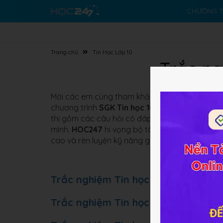
CHƯƠNG T
Trang chủ
Tin Học Lớp 10
Trắc ng
Mời các em cùng tham khảo
Bộ đề thi online 
chương trình
SGK Tin học 10
với hai bộ sách m
thi gồm các câu hỏi có đáp án hướng dẫn chi ti
mình.
HOC247
hi vọng bộ tài liệu này sẽ giúp í
cao và rèn luyện kỹ năng giải đề thi trắc nghiệ
Trắc nghiệm Tin học 10 Kết nối tri 
Trắc nghiệm Tin học 10 Cánh Diều