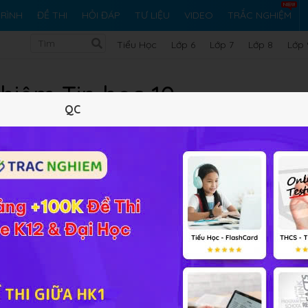
RÌNH
ĐỀ THI
HỎI ĐÁP
TƯ LIỆU
VIDEO
TRẮC NGHIỆM
Tiểu Học
Lớp 6
Lớp 7
Lớp 8
Lớp 
hiệm Tin học 10
QC
Trắc nghiệm Tin học 10
được biên soạn bám sát với nội dung
ới
Kết nối tri thức
và
Cánh diều
cùng với chương trình cũ. Bộ 
ết, qua đó, giúp các em có thể đối chiếu với kết quả làm bài
ch cho các em củng cố kiến thức, ôn tập hiệu quả kiến thức, n
m.
thức