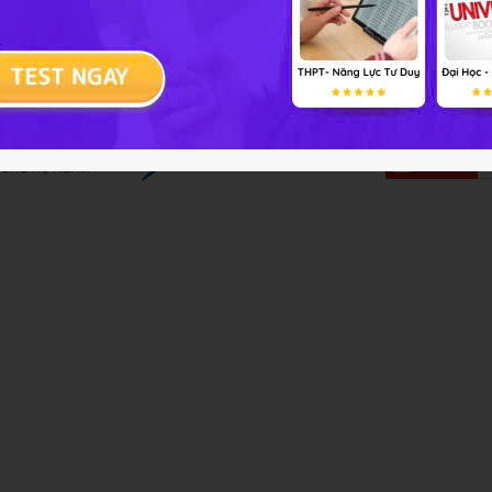
nh Cũ
 học 10
bằng cách đăng nhập vào trang web Hoc247.net. Hy
t tốt.Các em hãy chia sẽ lên Facebook để giới thiệu bạn bè 
n quà có giá trị từ HỌC247 nhé.