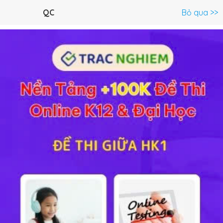
Menu
QC
Bỏ qua >>
C.Trình lớp 12 >
Toán 12
Ngữ Văn 12
Tiếng Anh 12
Vật L
Bài tập 7 trang 76 SGK Toán 12 NC
Lý thuyết
10
Trắc nghiệm
34
BT SGK
217
FAQ
Bài tập 7 trang 76 SGK Toán 12 NC
7
+
5
2
3
+
7
−
5
2
3
=
2
√
√
3
3
√
√
Chứng minh
7
+
5
2
+
7
−
5
2
=
2
Hướng dẫn giải chi tiết
x
=
7
+
5
2
3
+
7
−
5
2
3
√
√
3
3
√
√
Đặt
=
7
+
5
2
+
7
−
5
2
x
Ta có:
x
3
=
(
7
+
5
2
3
+
7
−
5
2
3
)
3
=
7
+
5
2
+
7
−
5
2
+
3.
(
7
+
5
2
)
2
3
.
7
−
5
2
3
+
3.
7
+
3