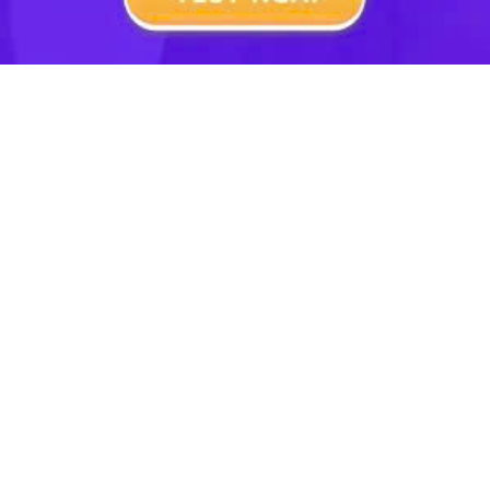
Bài tập SGK khác
Bài tập 6 trang 76 SGK Toán 12 NC
Bài tập 6 trang 76 SGK Toán 12 NC