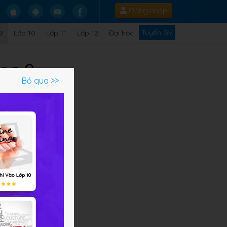
Đăng nhập
Tuyển GV
9
Lớp 10
Lớp 11
Lớp 12
Đại học
học 9
Bỏ qua >>
Q
g