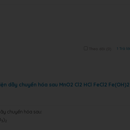
1 Trả lờ
Theo dõi (
0
)
hiện dãy chuyển hóa sau MnO2 Cl2 HCl FeCl2 Fe(OH)2
 dãy chuyển hóa sau:
O
)
3
2