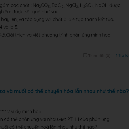
t gồm các chất : Na
CO
, BaCl
, MgCl
, H
SO
, NaOH được
2
3
2
2
2
4
 nghiệm được kết quả như sau:
í bay lên, và tác dụng với chất ở lọ 4 tạo thành kết tủa.
4 và lọ 5.
,4,5.Giải thích và viết phương trình phản ứng minh hoạ.
1 Trả lờ
Theo dõi (
0
)
bazơ và muối có thể chuyển hóa lẫn nhau như thế nào?
**** 2 ví dụ minh hoạ
ên có thể phản ứng với nhau.viết PTHH của phản ứng
à muối có thể chuyển hoá lẫn nhau như thế nào?