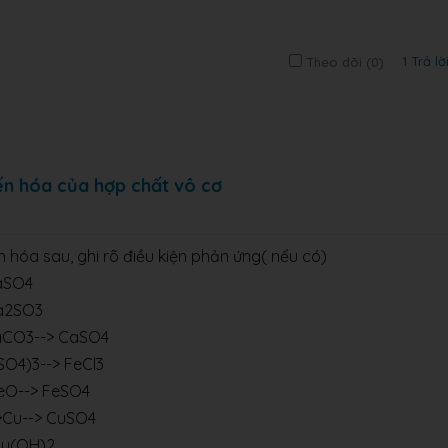
1 Trả lờ
Theo dõi (
0
)
ến hóa của hợp chất vô cơ
n hóa sau, ghi rõ điều kiện phản ứng( nếu có)
aSO4
a2SO3
aCO3--> CaSO4
SO4)3--> FeCl3
FeO--> FeSO4
->Cu--> CuSO4
 Cu(OH)2