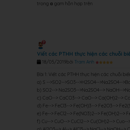
trong
a
gam hỗn hợp trên
Viết các PTHH thực hiện các chuỗi bi
18/05/2019
bởi
Tram Anh
Bài 1: Viết các PTHH thực hiện các chuỗi biế
a) S -->SO2-->SO3-->H2SO4-->Na2SO4-->B
b) SO2--> Na2SO3-->Na2SO4--> NaOH-->N
c) CaO--> CaCO3--> CaO--> Ca(OH)2--> C
d) Fe--> FeCl3--> Fe(OH)3--> Fe2O3--> Fe2(
e) Fe--> FeCl2--> Fe(NO3)2--> Fe(OH)2--> 
f) Cu--> CuO--> CuCl2--> Cu(OH)2--> Cuo-
g) Al2O3--> Al--> AlCl3--> NaCl--> NaOH-->