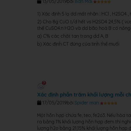
13/05/2019
bởi
Ban Mai
1) Xác định 5 lọ dd mất nhãn : HCl , H2SO4
2) Cho 8g CuO t/d hết vs H2SO4 24,5% ( vừa 
thể CuSO4.n H2O và dd bão hoà B có nồng độ
a) C% các chất tan trong dd A, B
b) Xác định CT đúng của tinh thể muối
Xác định phần trăm khối lượng mỗi c
17/05/2019
bởi
Spider man
Một hỗn hợp chứa fe, teo, fe2o3. Nếu hòa t
ra bằng 1% khối lượng hỗn hợp đem thí ngh
lượng h2o bằng 21,15% khối lượng hỗn hợp đ