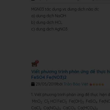
MGN03 tác dụng vs dung dịch nào đc
a) dung dịch NaOH
b) dung dịch HCL
c) dung dịch AgNO3
Viết phương trình phản ứng để thực 
FeSO4 Fe(NO3)2
29/05/2019
bởi
Trần Bảo Việt
1. Viết phương trình phản ứng để thực hiện
MnO
Cl
HCl
FeCl
Fe(OH)
FeSO
Fe(N
2
2
2
2
4
CaCl
Ca(NO
)
CaCO
Ca(HCO
)
2
3
2
3
3
2