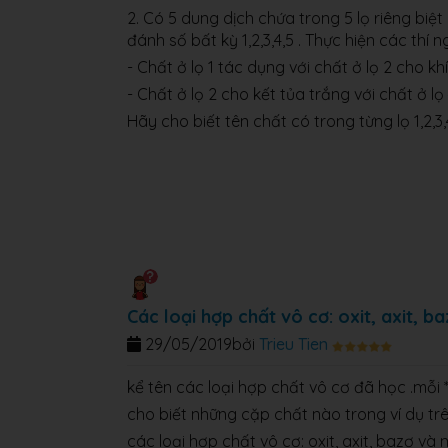
2. Có 5 dung dịch chứa trong 5 lọ riêng biệ
đánh số bất kỳ 1,2,3,4,5 . Thực hiện các thí
- Chất ở lọ 1 tác dụng với chất ở lọ 2 cho kh
- Chất ở lọ 2 cho kết tủa trắng với chất ở lọ 
Hãy cho biết tên chất có trong từng lọ 1,2,3
Các loại hợp chất vô cơ: oxit, axit, 
29/05/2019
bởi
Trieu Tien
kể tên các loại hợp chất vô cơ đã học .mỗi *
cho biết những cặp chất nào trong ví dụ tr
các loại hợp chất vô cơ: oxit, axit, bazơ v