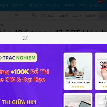
RÌNH
ĐỀ THI
HỎI ĐÁP
TƯ LIỆU
VIDEO
TRẮC NGHIỆM
Tiểu Học
Lớp 6
Lớp 7
Lớp 8
Lớp 
 Cơ
tập 12.6 trang 17 SBT Hóa 
QC
10 trắc nghiệm
12 bài tập SGK
404 hỏi đáp
Lý thuyết
10
Trắc nghiệm
12
BT SGK
404
FA
SO
, CuO, hãy viết các phương trình hoá học điều chế nhữn
2
4