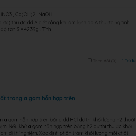
 , HNO3 , Ca(OH)2 , NaOH
đủ) thu đc dd A biết rằng khi làm lạnh dd A thu đc 5g tinh
 tan S = 42,39g . Tính
1 Trả lờ
Theo dõi (
0
)
hất trong a gam hỗn hợp trên
an
a
gam hỗn hợp trên bằng dd HCl dư thì khối lượng h2 thoát
iệm. Nếu khử
a
gam hỗn hợp trên bằng h2 dư thì thu đc khối
em đi thí nghiệm. Xác định phần trăm khối lượng mỗi chất