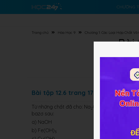
CHƯƠNG T
Trang chủ
Hóa Học 9
Chương 1: Các Loại Hợp Chất Vô
Bài 
Bài tập 12.6 trang 17 SBT Hóa học 9
Từ những chất đã cho: Na
O, Fe
(SO
)
, H
O, H
2
2
4
3
2
bazơ sau:
a) NaOH
b) Fe(OH)
3
c) Cu(OH)