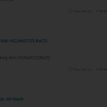
1 Trả lờ
Theo dõi (
0
)
 biệt HCl,Na2CO3,BaCl2
dung dịch: HCl,Na2CO3,BaCl2
1 Trả lờ
Theo dõi (
0
)
ược dd Naoh