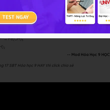
i bài tập Hóa học 9 Bài 12
OH
OH
→ Fe(OH)
3
H)
2
-- Mod Hóa Học 9 HỌC
g 17 SBT Hóa học 9 HAY thì click chia sẻ