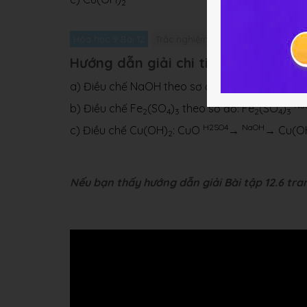
2
Hóa học 9 Bài 12
Trắc nghiệm Hóa học 9 Bài 12
Giả
Hướng dẫn giải chi tiết bài 12.6
H2O
a) Điều chế NaOH theo sơ đồ: NaOH
→ Na
Na
b) Điều chế Fe
(SO
)
theo sơ đồ: Fe
(SO
)
2
4
3
2
4
3
H2SO4
NaOH
c) Điều chế Cu(OH)
: CuO
→
→ Cu(O
2
Nếu bạn thấy hướng dẫn giải Bài tập 12.6 tran