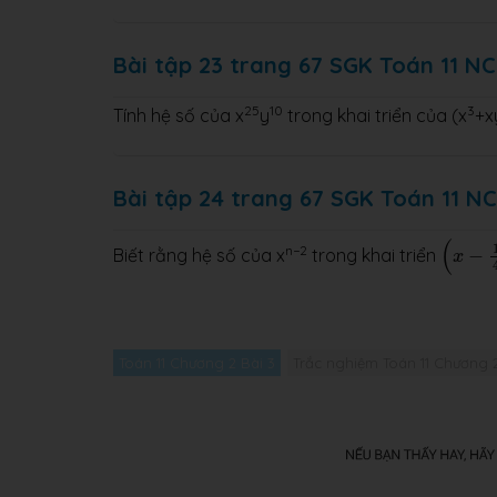
Bài tập 23 trang 67 SGK Toán 11 NC
25
10
3
Tính hệ số của x
y
trong khai triển của (x
+x
Bài tập 24 trang 67 SGK Toán 11 NC
(
x
−
1
4
)
(
n−2
Biết rằng hệ số của x
trong khai triển
−
x
Toán 11 Chương 2 Bài 3
Trắc nghiệm Toán 11 Chương 2