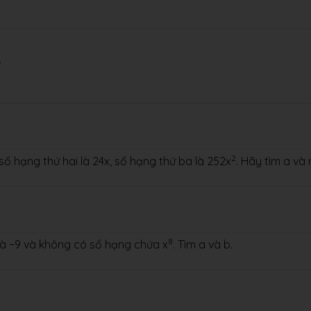
.
2
số hạng thứ hai là 24x, số hạng thứ ba là 252x
. Hãy tìm a và 
8
à −9 và không có số hạng chứa x
. Tìm a và b.