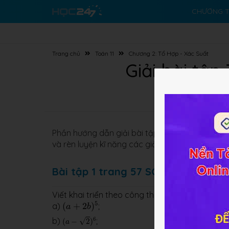
CHƯƠNG T
Trang chủ
Toán 11
Chương 2: Tổ Hợp - Xác Suất
Giải bài tập
Phần hướng dẫn giải bài tập
Toán 11 Chương 2 
và rèn luyện kĩ năng các giải bài tập từ SGK
Đại
Bài tập 1 trang 57 SGK Đại số & Giải
Viết khai triển theo công thức nhị thức Niu - Tơn
(
a
+
2
b
)
5
5
a)
(
+
2
)
;
a
b
(
a
−
2
)
6
b)
;
6
√
(
−
2
)
a