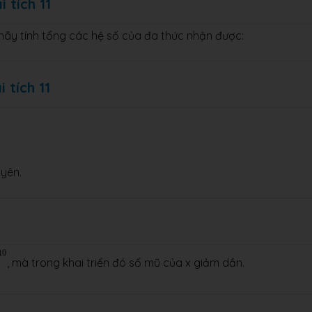
 tích 11
hãy tính tổng các hệ số của đa thức nhận được:
 tích 11
yên.
10
, mà trong khai triển đó số mũ của x giảm dần.