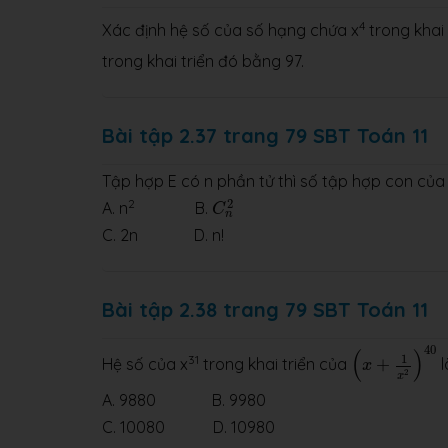
4
Xác định hệ số của số hạng chứa x
trong khai 
trong khai triển đó bằng 97.
Bài tập 2.37 trang 79 SBT Toán 11
Tập hợp E có n phần tử thì số tập hợp con của 
C
n
2
2
2
A. n
B.
C
n
C. 2n D. n!
Bài tập 2.38 trang 79 SBT Toán 11
(
x
+
1
x
2
)
40
40
(
)
1
31
Hệ số của x
trong khai triển của
+
l
x
2
x
A. 9880 B. 9980
C. 10080 D. 10980