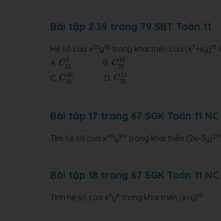
Bài tập 2.39 trang 79 SBT Toán 11
25
10
3
15
Hệ số của x
y
trong khai triển của (x
+xy)
l
C
15
5
C
25
10
5
10
A.
B.
C
C
15
25
C
15
10
C
25
15
10
15
C.
D.
C
C
15
25
Bài tập 17 trang 67 SGK Toán 11 NC
101
99
20
Tìm hệ số của x
y
trong khai triển (2x−3y)
Bài tập 18 trang 67 SGK Toán 11 NC
5
8
13
Tính hệ số của x
y
trong khai triển (x+y)