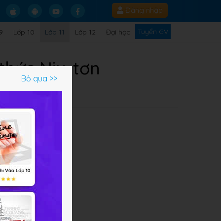
Đăng nhập
Tuyển GV
9
Lớp 10
Lớp 11
Lớp 12
Đại học
 thức Niu-tơn
Bỏ qua >>
Q
áp