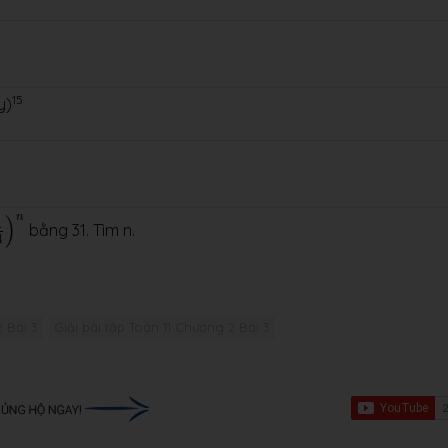
15
y)
n
n
)
1
bằng 31. Tìm n.
4
 Bài 3
Giải bài tập Toán 11 Chương 2 Bài 3