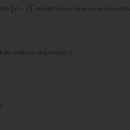
(
x
2
−
2
x
)
n
n
(
)
2
2
triển
−
nếu biết tổng các hệ số của ba số hạng đầ
x
x
E (kể cả tập hợp rỗng và tập E) là:
à :