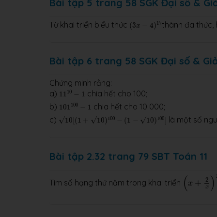
Bài tập 5 trang 58 SGK Đại số & Giải
(
3
x
−
4
)
17
Từ khai triển biểu thức
thành đa thức, 
17
(
3
−
4
)
x
Bài tập 6 trang 58 SGK Đại số & Giải
Chứng minh rằng:
11
10
−
1
10
a)
chia hết cho 100;
11
−
1
101
100
−
1
100
b)
chia hết cho 10 000;
101
−
1
10
[
(
1
+
10
)
100
−
(
1
−
10
)
100
]
c)
là một số ngu
100
100
√
√
√
10
[
(
1
+
10
)
−
(
1
−
10
)
]
Bài tập 2.32 trang 79 SBT Toán 11
(
x
+
2
x
)
10
(
)
2
Tìm số hạng thứ năm trong khai triển
+
x
x