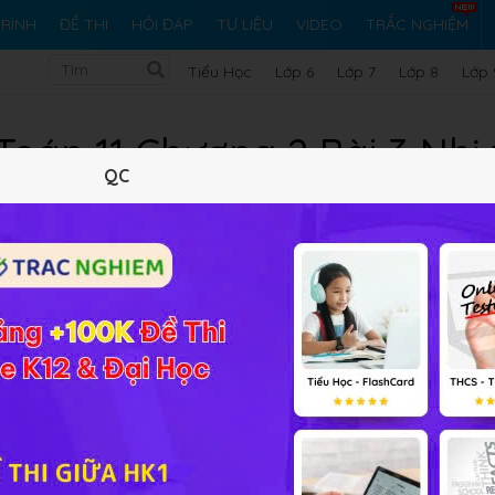
RÌNH
ĐỀ THI
HỎI ĐÁP
TƯ LIỆU
VIDEO
TRẮC NGHIỆM
Tiểu Học
Lớp 6
Lớp 7
Lớp 8
Lớp 
 Toán 11 Chương 2 Bài 3 Nhị
QC
Lý thuyết
10
Trắc nghiệm
22
BT SGK
196
FA
Bài 3
Nhị thức Niu-tơn
sẽ
giúp các em nắm được phương ph
 số và Giải tích 11
Cơ bản-Nâng cao.
 tích 11
: