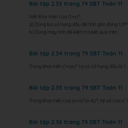
Bài tập 2.33 trang 79 SBT Toán 11
6
Viết khai triển của (1+x)
.
6
a) Dùng ba số hạng đầu để tính gần đúng 1,01
b) Dùng máy tính để kiểm tra kết quả trên.
Bài tập 2.34 trang 79 SBT Toán 11
n
Trong khai triển (1+ax)
ta có số hạng đầu là 1, 
Bài tập 2.35 trang 79 SBT Toán 11
3
6
7
Trong khai triển của (x+a)
(x−b)
, hệ số của x
l
Bài tập 2.36 trang 79 SBT Toán 11