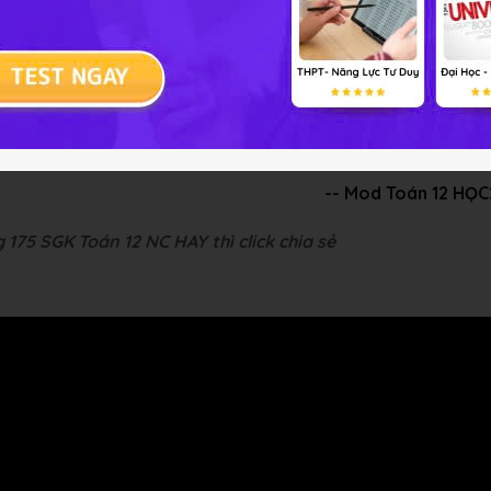
x
=
−
4
cos
x
|
0
π
=
8
-- Mod Toán 12 HỌ
 175 SGK Toán 12 NC HAY thì click chia sẻ