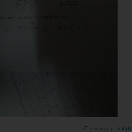
0 Trả lờ
Theo dõi (
0
)