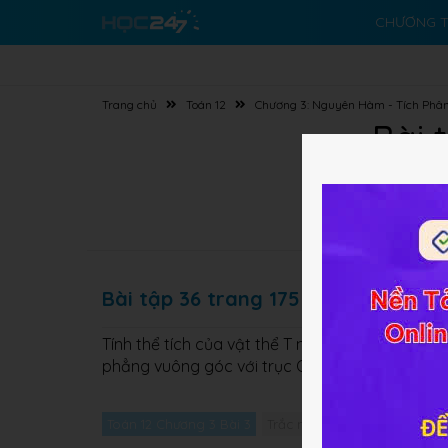
CHƯƠNG T
Trang chủ
Toán 12
Chương 3: Nguyên Hàm - Tích Phâ
Bài 
Bài tập 36 trang 175 SGK Toán 12 
Tính thể tích của vật thể T nằm giữa hai mặt phẳ
phẳng vuông góc với trục Ox tại điểm có hoành 
Toán 12 Chương 3 Bài 3
Trắc nghiệm Toán 12 Chương 