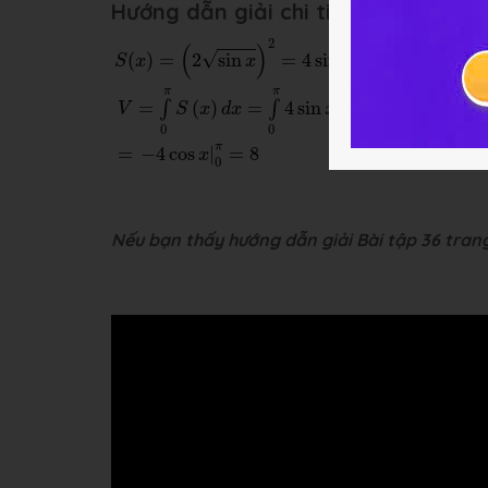
Hướng dẫn giải chi tiết
S
(
x
)
=
(
2
sin
x
)
2
=
4
sin
x
V
=
∫
0
π
S
(
x
)
d
x
=
∫
0
π
4
sin
x
d
2
(
)
√
(
)
=
2
sin
=
4
sin
S
x
x
x
π
π
=
(
)
=
4
sin
∫
∫
V
S
x
d
x
x
d
x
0
0
π
=
−
4
cos
|
=
8
x
0
Nếu bạn thấy hướng dẫn giải Bài tập 36 trang