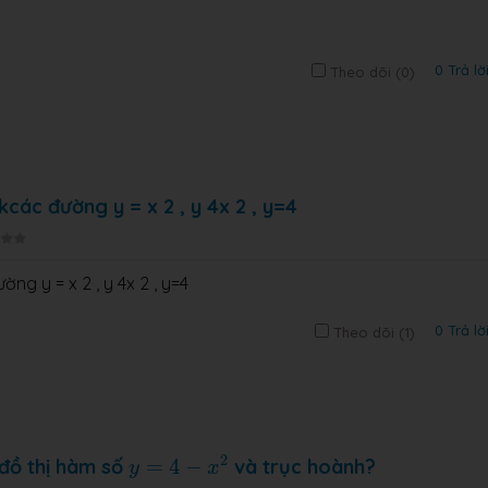
0 Trả lờ
Theo dõi (
0
)
 kcác đường y = x 2 , y 4x 2 , y=4
ng y = x 2 , y 4x 2 , y=4
0 Trả lờ
Theo dõi (
1
)
y
=
4
−
x
2
2
 đồ thị hàm số
=
4
−
và trục hoành?
y
x