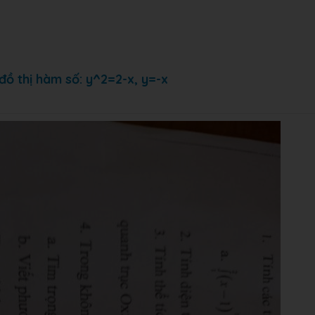
 đồ thị hàm số: y^2=2-x, y=-x