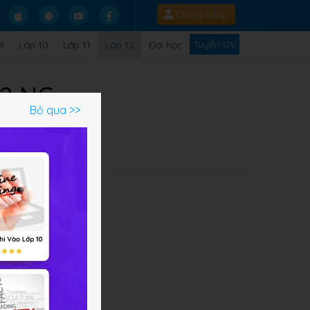
Đăng nhập
Tuyển GV
9
Lớp 10
Lớp 11
Lớp 12
Đại học
12 NC
Bỏ qua >>
Q
t