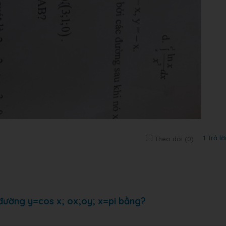
1 Trả lờ
Theo dõi (
0
)
c đường y=cos x; ox;oy; x=pi bằng?