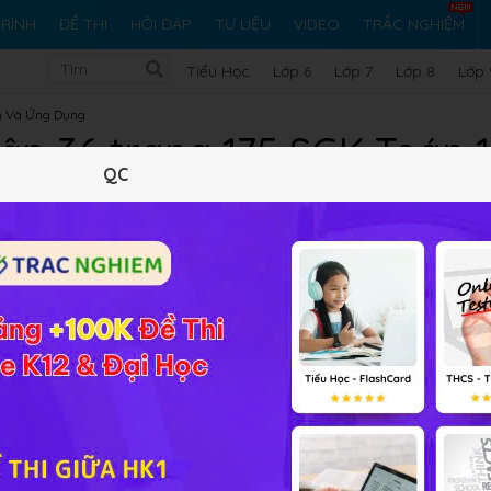
RÌNH
ĐỀ THI
HỎI ĐÁP
TƯ LIỆU
VIDEO
TRẮC NGHIỆM
Tiểu Học
Lớp 6
Lớp 7
Lớp 8
Lớp 
n Và Ứng Dụng
tập 36 trang 175 SGK Toán 
QC
10 trắc nghiệm
32 bài tập SGK
161 hỏi đáp
Lý thuyết
10
Trắc nghiệm
32
BT SGK
161
FA
NC
ng x = 0 và x = π, biết rằng thiết diện của vật thể cắt bởi mặ
2
sin
x
√
độ x (0 ≤ x ≤ π) là một hình vuông cạnh là
2
sin
x
3 Bài 3
Giải bài tập Toán 12 Chương 3 Bài 3