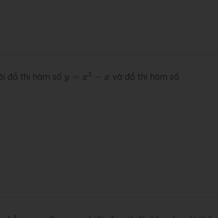
y
=
x
3
−
x
3
bởi đồ thị hàm số
=
−
và đồ thị hàm số
y
x
x
x
=
0
;
x
=
π