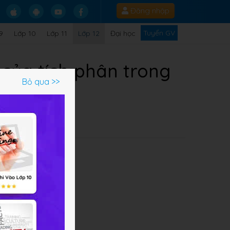
Đăng nhập
Tuyển GV
9
Lớp 10
Lớp 11
Lớp 12
Đại học
của tích phân trong
Bỏ qua >>
Q
n