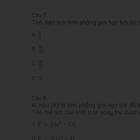
Câu 7:
Tính diện tích hình phẳng giới hạn bởi đồ
9
4
9
A.
4
37
12
37
B.
12
81
12
81
C.
12
D.
13
Câu 8:
Kí hiệu (H) là hình phẳng giới hạn bởi đồ t
Tính thể tích của khối tròn xoay thu được 
V
=
π
2
(
e
4
−
13
)
4
π
A.
=
−
13
(
)
V
e
2
V
=
π
32
(
e
4
+
4
)
4
π
B.
=
+
4
(
)
V
e