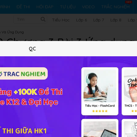
RÌNH
ĐỀ THI
HỎI ĐÁP
TƯ LIỆU
VIDEO
TRẮC NGHIỆM
Tiểu Học
Lớp 6
Lớp 7
Lớp 8
Lớp 
n Và Ứng Dụng
2 Chương 3 Bài 3 Ứng dụng 
QC
hình học
Lý thuyết
10
Trắc nghiệm
32
BT SGK
161
FA
Ứng dụng của tích phân trong hình học
online đầy đủ đáp á
kiến thức bài học.
 thức tính diện tích S của hình phẳng (phần gạch chéo)