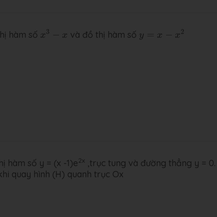
x
3
−
x
y
=
x
−
x
2
3
2
 thị hàm số
−
và đồ thị hàm số
=
−
x
x
y
x
x
2x
hị hàm số y = (x -1)e
,trục tung và đường thẳng y = 0.
khi quay hình (H) quanh trục Ox