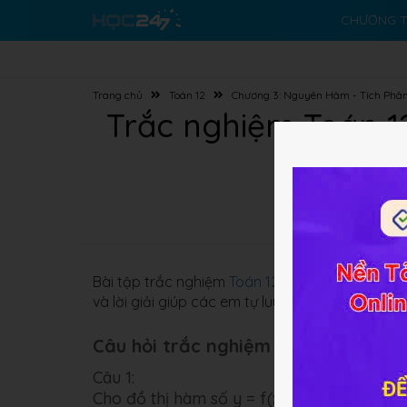
CHƯƠNG T
Trang chủ
Toán 12
Chương 3: Nguyên Hàm - Tích Phâ
Trắc nghiệm Toán 1
Bài tập trắc nghiệm
Toán 12 Chương 3 Bài 3
về
và lời giải giúp các em tự luyện tập và củng cố 
Câu hỏi trắc nghiệm (10 câu):
Câu 1:
Cho đồ thị hàm số y = f(x). Xác định công