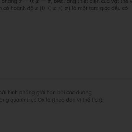
ặt phẳng
=
0
;
=
, biết rằng thiết diện của vật thể 
x
x
π
x
(
0
≤
x
≤
π
)
ểm có hoành độ
(
0
≤
≤
)
là một tam giác đều có
x
x
π
a bởi hình phẳng giới hạn bởi các đường
g quanh trục Ox là (theo đơn vị thể tích).