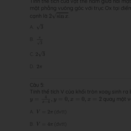
Tính thể tích của vật thể nằm giữa hai m
mặt phẳng vuông góc với trục Ox tại đi
2
sin
x
√
cạnh là
2
sin
.
x
3
√
A.
3
π
3
π
B.
√
3
2
3
√
C.
2
3
2
π
D.
2
π
Câu 5:
Tính thể tích V của khối tròn xoay sinh r
y
=
4
x
−
4
,
y
=
0
,
x
=
0
,
x
=
2
4
=
,
=
0
,
=
0
,
=
2
quay một vòn
y
y
x
x
−
4
x
V
=
2
π
A.
=
2
(đvtt)
V
π
V
=
4
π
B.
=
4
(đvtt)
V
π