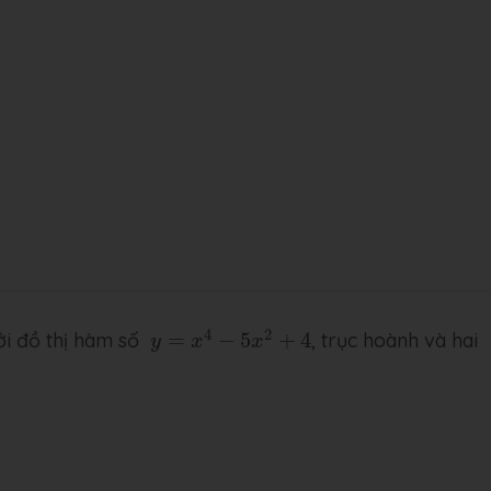
y
=
x
4
−
5
x
2
+
4
4
2
bởi đồ thị hàm số
=
−
5
+
4
, trục hoành và hai
y
x
x