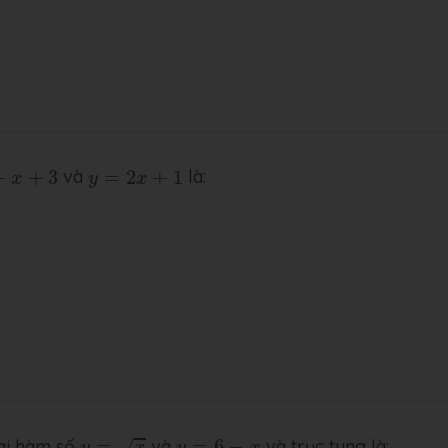
+
3
y
=
2
x
+
1
−
+
3
và
=
2
+
1
là:
x
y
x
y
=
x
y
=
6
−
x
hai hàm số
=
và
=
6
−
và trục tung là:
√
y
x
y
x