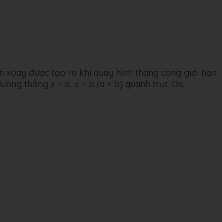
ròn xoay được tạo ra khi quay hình thang cong giới hạn
đường thẳng x = a, x = b (a < b) quanh trục Ox.