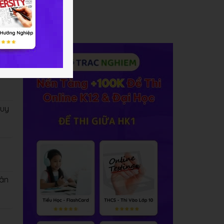
 lấy
i
quy
hân