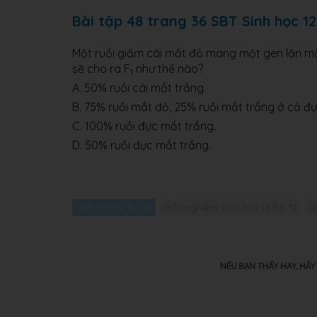
Bài tập 48 trang 36 SBT Sinh học 12
Một ruồi giấm cái mắt đỏ mang một gen lặn mắ
sẽ cho ra F
như thế nào?
1
A. 50% ruồi cái mắt trắng.
B. 75% ruồi mắt đỏ, 25% ruồi mắt trắng ở cả đự
C. 100% ruồi đực mắt trắng.
D. 50% ruồi đực mắt trắng.
Sinh học 12 Bài 12
Trắc nghiệm Sinh học 12 Bài 12
Gi