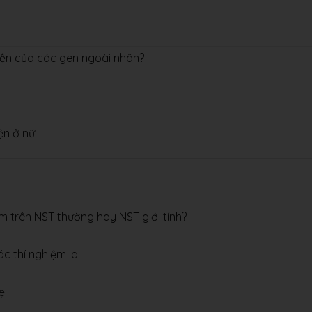
yền của các gen ngoài nhân?
ện ở nữ.
 trên NST thường hay NST giới tính?
c thí nghiệm lai.
ẹ.