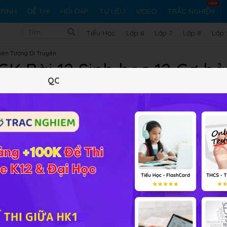
RÌNH
ĐỀ THI
HỎI ĐÁP
TƯ LIỆU
VIDEO
TRẮC NGHIỆM
Tiểu Học
Lớp 6
Lớp 7
Lớp 8
Lớp 
iện Tượng Di Truyền
SGK Bài 12 Sinh học 12 Cơ 
QC
Lý thuyết
10
Trắc nghiệm
16
BT SGK
160
FA
cao
Sinh học 12 Bài 12
Di truyền liên kết với giới tính và di tr
ương pháp giải bài tập
và củng cố lại kiến thức môn Sinh.
gen nằm trên NST X quy định?