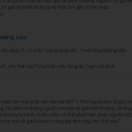
 trai (3) mù màu và một gái (4) bình thường. Người con gái lớ
 con gái (6) bình thường và một con gái (7) mù màu.
ó?
 Nâng cao
g vằn được F
có tỉ lệ 1 trống lông vằn : 1 mái lông không vằn.
1
ở F
như thế nào? Cho biết màu lông do 1 gen chi phối.
2
ột tính trạng lặn liên kết với NST X. Một người đàn ông bị b
. Họ sinh ra những người con trai và gái bình thường. Những
ười không bị bệnh, ở đời cháu có thể phát hiện được người mắ
trẻ trai và gái bị bệnh trong gia đình này như thế nào?