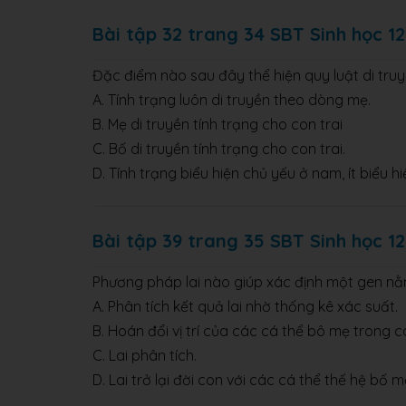
Bài tập 32 trang 34 SBT Sinh học 12
Đặc điểm nào sau đây thể hiện quy luật di tru
A. Tính trạng luôn di truyền theo dòng mẹ.
B. Mẹ di truyền tính trạng cho con trai
C. Bố di truyền tính trạng cho con trai.
D. Tính trạng biểu hiện chủ yếu ở nam, ít biểu hi
Bài tập 39 trang 35 SBT Sinh học 12
Phương pháp lai nào giúp xác định một gen nằm
A. Phân tích kết quả lai nhờ thống kê xác suất.
B. Hoán đổi vị trí của các cá thể bô mẹ trong cá
C. Lai phân tích.
D. Lai trở lại đời con với các cá thể thế hệ bố m