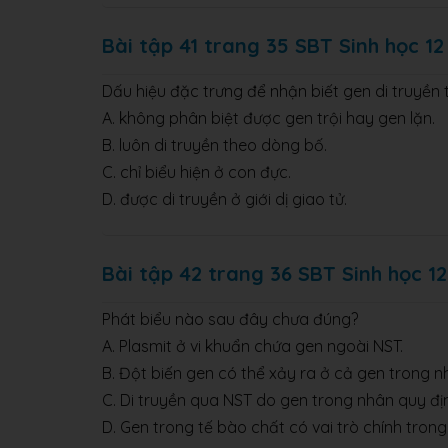
Bài tập 41 trang 35 SBT Sinh học 12
Dấu hiệu đặc trưng để nhận biết gen di truyền tr
A. không phân biệt được gen trội hay gen lặn.
B. luôn di truyền theo dòng bố.
C. chỉ biểu hiện ở con đực.
D. được di truyền ở giới dị giao tử.
Bài tập 42 trang 36 SBT Sinh học 12
Phát biểu nào sau đây chưa đúng?
A. Plasmit ở vi khuẩn chứa gen ngoài NST.
B. Đột biến gen có thể xảy ra ở cả gen trong n
C. Di truyền qua NST do gen trong nhân quy đị
D. Gen trong tế bào chất có vai trò chính trong