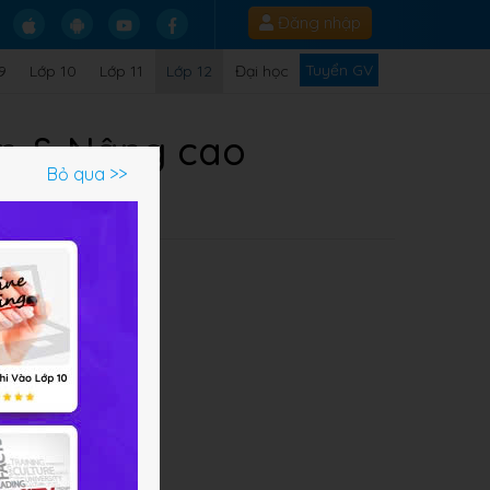
Đăng nhập
Tuyển GV
9
Lớp 10
Lớp 11
Lớp 12
Đại học
bản & Nâng cao
Bỏ qua >>
Q
uyền