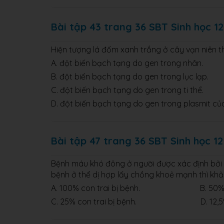
Bài tập 43 trang 36 SBT Sinh học 12
Hiện tượng lá đốm xanh trắng ở cây vạn niên t
A. đột biến bạch tạng do gen trong nhân.
B. đột biến bạch tạng do gen trong lục lạp.
C. đột biến bạch tạng do gen trong ti thể.
D. đột biến bạch tạng do gen trong plasmit củ
Bài tập 47 trang 36 SBT Sinh học 12
Bệnh máu khó đông ở người được xác định bởi g
bệnh ở thể dị hợp lấy chồng khoẻ mạnh thì kh
A. 100% con trai bị bệnh. B. 50% con
C. 25% con trai bị bệnh. D. 12,5% co