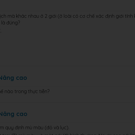
ch mà khác nhau ở 2 giới (ở loài có cơ chế xác định giới tính 
y là đúng?
.
 Nâng cao
hế nào trong thực tiễn?
 Nâng cao
m quy định mù màu (đỏ và lục).