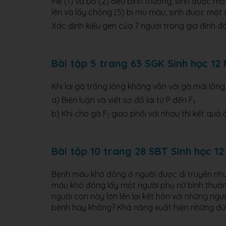
Mẹ (1) và bố (2) đều bình thường, sinh được một
lên và lấy chồng (5) bị mù màu, sinh được một
Xác định kiểu gen của 7 người trong gia đình đ
Bài tập 5 trang 63 SGK Sinh học 12
Khi lai gà trống lông không vằn với gà mái lôn
a) Biện luận và viết sơ đồ lai từ P đến F
1
b) Khi cho gà F
giao phối với nhau thì kết quả 
1
Bài tập 10 trang 28 SBT Sinh học 12
Bệnh máu khó đông ở người được di truyền như m
máu khó đông lấy một người phụ nữ bình thường
người con này lớn lên lại kết hôn với những ng
bệnh hay không? Khả năng xuất hiện những đứa 