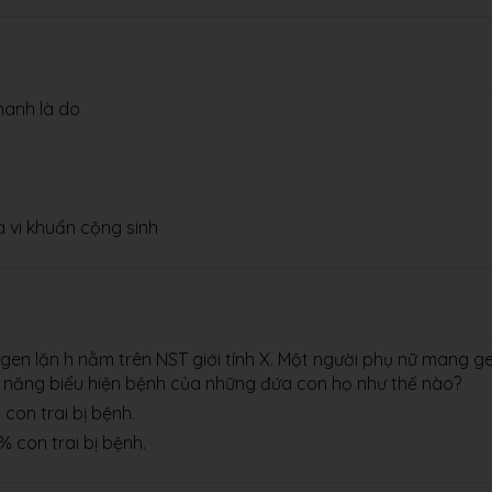
hanh là do
a vi khuẩn cộng sinh
en lặn h nằm trên NST giới tính X. Một người phụ nữ mang g
ả năng biểu hiện bệnh của những đứa con họ như thế nào?
 trai bị bệnh.
n trai bị bệnh.