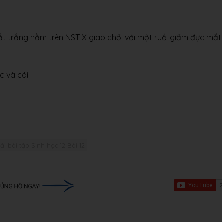
t trắng nằm trên NST X giao phối với một ruồi giấm đực mắt
c và cái.
ải bài tập Sinh học 12 Bài 12