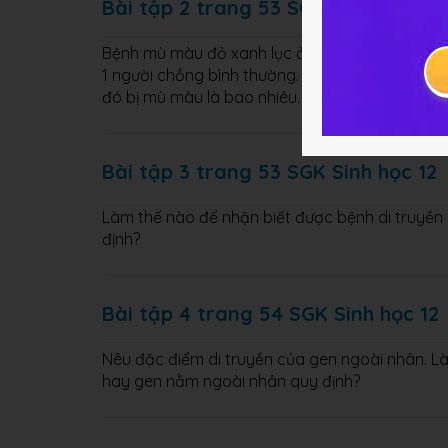
Bài tập 2 trang 53 SGK Sinh học 12
B
ệnh mù màu đỏ xanh lục ở người là do 1 gen l
1 người chồng bình thường. Nếu cặp vợ chồng nà
đó bị mù màu là bao nhiêu. Biết rằng bố mẹ c
Bài tập 3 trang 53 SGK Sinh học 12
Làm thế nào để nhận
biết được bệnh di truyền
định?
Bài tập 4 trang 54 SGK Sinh học 12
Nêu đặc điểm di truyền của gen ngoài nhân. Là
hay gen nằm ngoài nhân quy định?