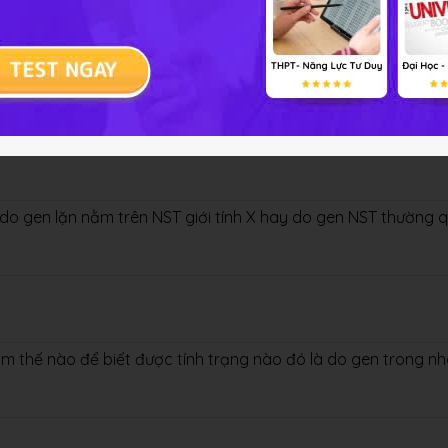
ặn nằm trên NST X quy định. Một phụ nữ có em trai bị mù màu
y sinh ra được 1 người con trai thì xác suất để người con tra
ủa cặp vợ chồng này không bị bệnh.
 do gen lặn nằm trên NST giới tính X hay do gen NST thường 
m thế nào để biết được tính trạng nào đó là do gen trong n