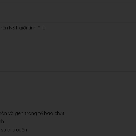
ên NST giới tính Y là
hân và gen trong tế bào chất.
nh.
 sự di truyền