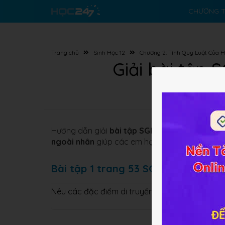
CHƯƠNG T
Trang chủ
Sinh Học 12
Chương 2: Tính Quy Luật Của H
Giải bài tập 
Hướng dẫn giải
bài tập SGK
Cơ bản và Nâng 
ngoài nhân
giúp các em học sinh nắm vững
ph
Bài tập 1 trang 53 SGK Sinh học 12
Nêu các đặc điểm di truyền của tính trạng do 