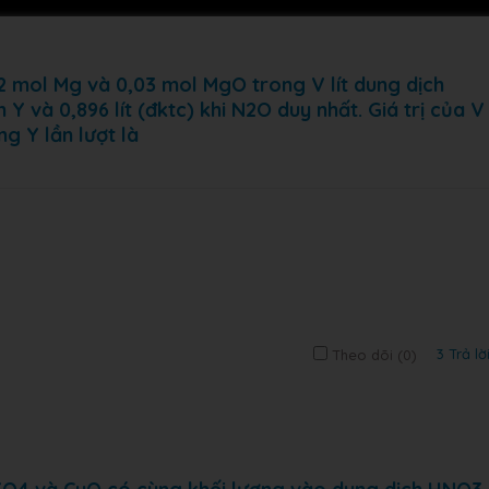
 mol Mg và 0,03 mol MgO trong V lít dung dịch
 và 0,896 lít (đktc) khi N2O duy nhất. Giá trị của V
g Y lần lượt là
3 Trả lờ
Theo dõi (
0
)