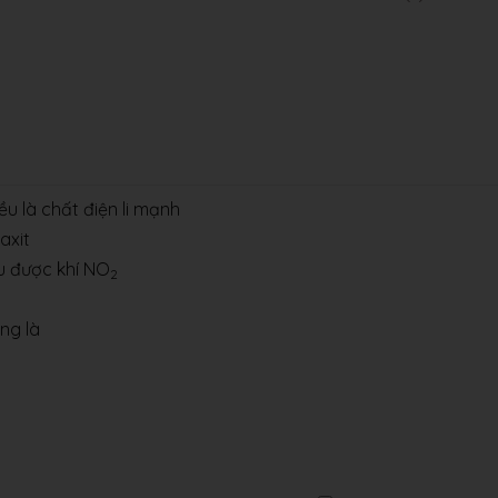
ều là chất điện li mạnh
axit
hu được khí NO
2
ng là