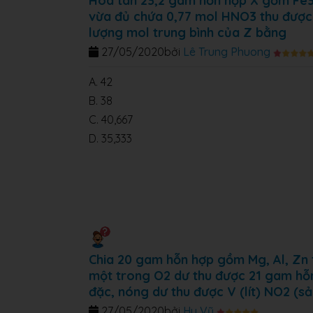
Hòa tan 23,2 gam hỗn hợp X gồm Fe3
vừa đủ chứa 0,77 mol HNO3 thu được
lượng mol trung bình của Z bằng
27/05/2020
bởi
Lê Trung Phuong
A. 42
B. 38
C. 40,667
D. 35,333
Chia 20 gam hỗn hợp gồm Mg, Al, Zn 
một trong O2 dư thu được 21 gam hỗn
đặc, nóng dư thu được V (lít) NO2 (sả
27/05/2020
bởi
Hy Vũ