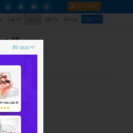
Đăng nhập
Tuyển GV
9
Lớp 10
Lớp 11
Lớp 12
Đại học
c 11
Bỏ qua >>
Q