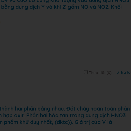
O4 và CuO có cùng khối lượng vào dung dịch HNO3
 bằng dung dịch Y và khí Z gồm NO và NO2. Khối
3 Trả lờ
Theo dõi (
0
)
thành hai phần bằng nhau. Đốt cháy hoàn toàn phần
 hợp oxit. Phần hai hòa tan trong dung dịch HNO3
n phẩm khử duy nhất, (đktc)). Giá trị của V là