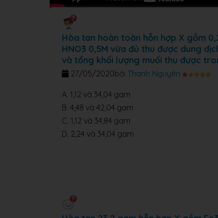
Hòa tan hoàn toàn hỗn hợp X gồm 0,2
HNO3 0,5M vừa đủ thu được dung dịch Y
và tổng khối lượng muối thu được tron
27/05/2020
bởi
Thanh Nguyên
A. 1,12 và 34,04 gam
B. 4,48 và 42,04 gam
C. 1,12 và 34,84 gam
D. 2,24 và 34,04 gam