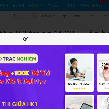
RÌNH
ĐỀ THI
HỎI ĐÁP
TƯ LIỆU
VIDEO
TRẮC NGHIỆM
Tiểu Học
Lớp 6
Lớp 7
Lớp 8
Lớp 
 tập 9.2 trang 14 SBT Hóa họ
QC
10 trắc nghiệm
29 bài tập SGK
359 hỏi đáp
Lý thuyết
10
Trắc nghiệm
29
BT SGK
359
FA
ứng được với axit nitric khi có đủ các điều kiện cần thiết?