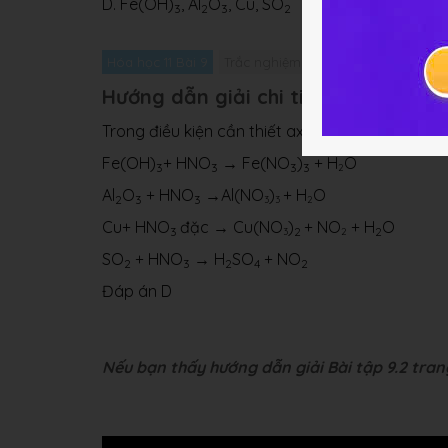
D. Fe(OH)
, Al
O
, Cu, SO
3
2
3
2
Hóa học 11 Bài 9
Trắc nghiệm Hóa học 11 Bài 9
Giải
Hướng dẫn giải chi tiết bài 9.2
Trong điều kiện cần thiết axit nitric phản ứng 
Fe(OH)
+ HNO
→ Fe(NO
)
+ H
O
3
3
3
3
2
Al
O
+ HNO
→Al(NO
)
+ H
O
2
3
3
3
3
2
Cu+ HNO
đặc → Cu(NO
)
+ NO
+ H
O
3
2
2
3
2
SO
+ HNO
→ H
SO
+ NO
2
3
2
4
2
Đáp án D
Nếu bạn thấy hướng dẫn giải Bài tập 9.2 trang