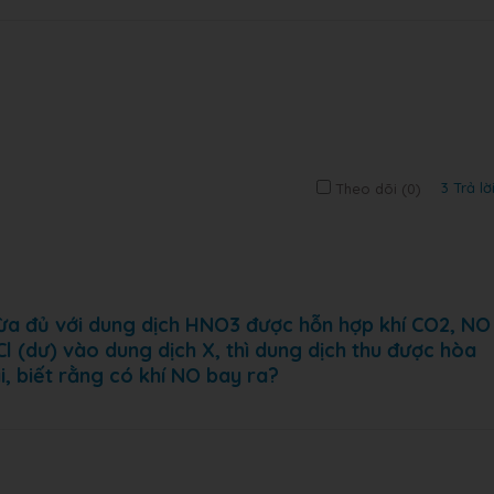
3 Trả lờ
Theo dõi (
0
)
ừa đủ với dung dịch HNO3 được hỗn hợp khí CO2, NO
l (dư) vào dung dịch X, thì dung dịch thu được hòa
i, biết rằng có khí NO bay ra?