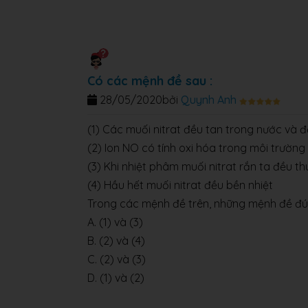
Có các mệnh đề sau :
28/05/2020
bởi
Quynh Anh
(1) Các muối nitrat đều tan trong nước và đ
(2) Ion NO có tính oxi hóa trong môi trường 
(3) Khi nhiệt phâm muối nitrat rắn ta đều t
(4) Hầu hết muối nitrat đều bền nhiệt
Trong các mệnh đề trên, những mệnh đề đú
A. (1) và (3)
B. (2) và (4)
C. (2) và (3)
D. (1) và (2)