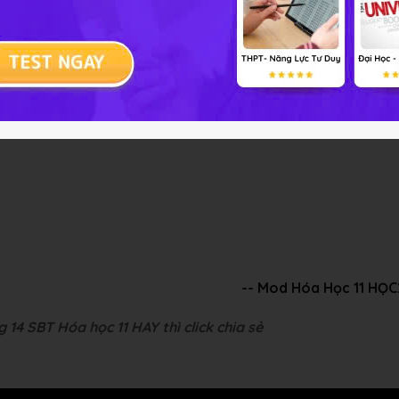
 bài tập Hóa học 11 Bài 9
được với Fe(OH)
, Al
O
, Cu, SO
3
2
3
2
-- Mod Hóa Học 11 HỌ
 14 SBT Hóa học 11 HAY thì click chia sẻ