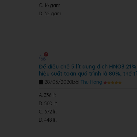
C. 16 gam
D. 32 gam
Để điều chế 5 lít dung dịch HNO3 21
hiệu suất toàn quá trình là 80%, thể t
28/05/2020
bởi
Thu Hang
A. 336 lít
B. 560 lít
C. 672 lít
D. 448 lít