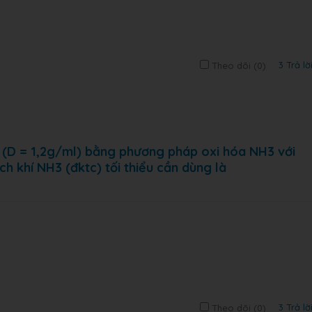
3 Trả lờ
Theo dõi (
0
)
% (D = 1,2g/ml) bằng phương pháp oxi hóa NH3 với
ích khí NH3 (đktc) tối thiểu cần dùng là
3 Trả lờ
Theo dõi (
0
)