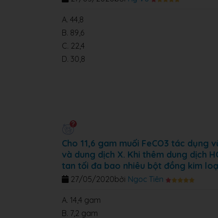
A. 44,8
B. 89,6
C. 22,4
D. 30,8
Cho 11,6 gam muối FeCO3 tác dụng v
và dung dịch X. Khi thêm dung dịch HC
tan tối đa bao nhiêu bột đồng kim loạ
27/05/2020
bởi
Ngoc Tiên
A. 14,4 gam
B. 7,2 gam