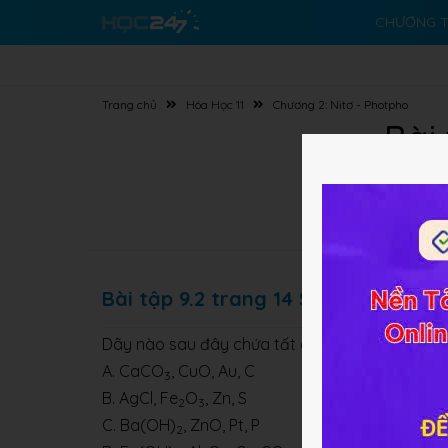
CHƯƠNG T
Trang chủ
Hóa Học 11
Chương 2: Nitơ - Photpho
Bài
Bài tập 9.2 trang 14 SBT Hóa học 11
Dãy nào sau đây chứa tất cả các chất đều phản 
A. CaCO
, CuO, Au, C
3
B. AgCl, Fe
O
, Zn, S
2
3
C. Ba(OH)
, ZnO, Pt, P
2