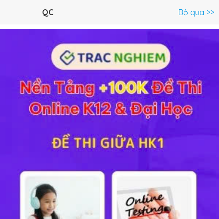
Menu
QC
Bỏ qua >>
C.Trình lớp 9 >
Sinh Học 9
Toán 9
Ngữ Văn 9
Tiếng An
Giải bài tập SGK Bài 17 Sinh học 9
Lý thuyết
10
Trắc nghiệm
14
BT SGK
201
FAQ
Hướng dẫn giải
bài tập SGK
Cơ bản và Nâng cao
Sinh
học 9 chương
ADN và gen
Bài 17:
Mối quan hệ giữa gen
và ARN
giúp các em học sinh nắm vững và củng cố lại
kiến thức môn Sinh.
Bài tập 1 trang 53 SGK Sinh học 9
Những điểm khác nhau cơ bản trong cấu trúc của ADN và
ARN.