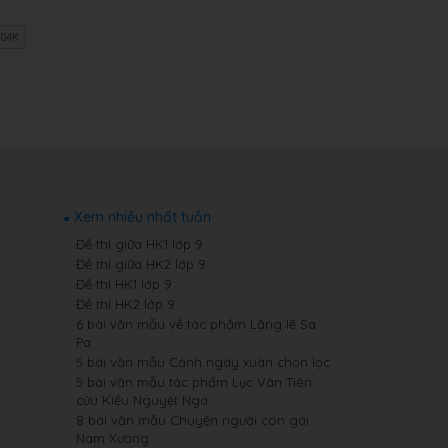
Xem nhiều nhất tuần
Đề thi giữa HK1 lớp 9
Đề thi giữa HK2 lớp 9
Đề thi HK1 lớp 9
Đề thi HK2 lớp 9
6 bài văn mẫu về tác phẩm Lặng lẽ Sa
Pa
5 bài văn mẫu Cảnh ngày xuân chọn lọc
5 bài văn mẫu tác phẩm Lục Vân Tiên
cứu Kiều Nguyệt Nga
8 bài văn mẫu Chuyện người con gái
Nam Xương