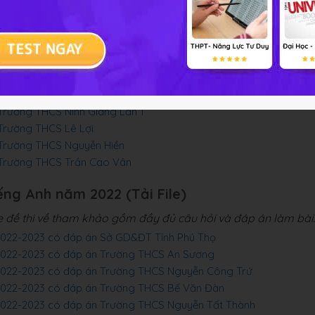
rong vòng 90 phút để kiểm tra năng lực và sau đó đối chiếu 
 Trường THCS Quỳnh Lưu Lần 3
h Trường THCS Cao Bá Quát
 Trường THCS Lương Thế Vinh Lần 2
 Trường THCS Lương Thế Vinh Lần 1
 Trường THCS Ninh Giang Lần 1
 Trường THCS Lê Lợi
 Trường THCS Nguyễn Hiền
h Trường THCS Trần Cao Vân
ếng Anh năm 2022 (Tải File)
le đề thi về tham khảo gồm đầy đủ câu hỏi và đáp án làm bài.
 2022-2023 có đáp án Sở GD&ĐT Tỉnh Phú Thọ
m 2022-2023 có đáp án Trường THCS An Sương
m 2022-2023 có đáp án Trường THCS Nguyễn Công Trứ
m 2022-2023 có đáp án Trường THCS Bế Văn Đàn
 2022-2023 có đáp án Trường THCS Nguyễn Tất Thành