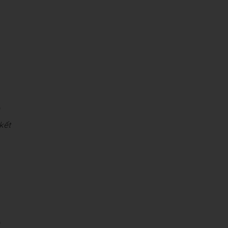
)
kết
)