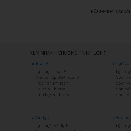
XEM NHANH CHƯƠNG TRÌNH LỚP 9
Toán 9
Ngữ văn
Lý thuyết Toán 9
Lý thuy
Giải bài tập SGK Toán 9
Soạn vă
Trắc nghiệm Toán 9
Soạn vă
Đại số 9 Chương 1
Văn mẫ
Hình học 9 Chương 1
Soạn bà
Vật lý 9
Hoá học
Lý thuyết Vật lý 9
Lý thuy