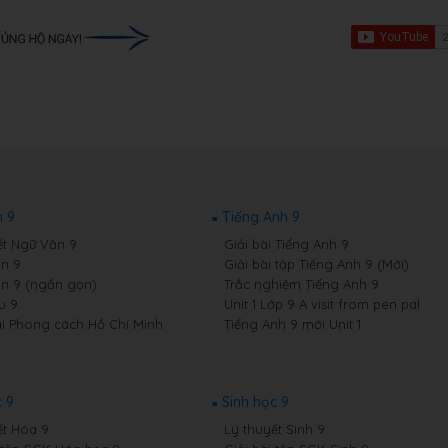
 9
Tiếng Anh 9
ết Ngữ Văn 9
Giải bài Tiếng Anh 9
n 9
Giải bài tập Tiếng Anh 9 (Mới)
n 9 (ngắn gọn)
Trắc nghiệm Tiếng Anh 9
u 9
Unit 1 Lớp 9 A visit from pen pal
i Phong cách Hồ Chí Minh
Tiếng Anh 9 mới Unit 1
 9
Sinh học 9
ết Hóa 9
Lý thuyết Sinh 9