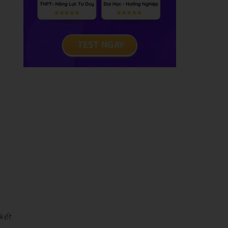
)
kết