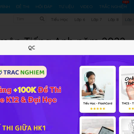
RÌNH
ĐỀ THI
HỎI ĐÁP
TƯ LIỆU
VIDEO
TRẮC NGHIỆM
Tiểu Học
Lớp 6
Lớp 7
Lớp 8
Lớp 
0 môn Tiếng Anh năm 2022
QC
tốt môn Tiềng Anh lớp 9 trước khi bước vào Kỳ thi tuyển sinh
ài liệu
Đề thi Tuyển sinh vào lớp 10 môn Tiếng Anh
được biên
 trên cả nước qua các năm. Bộ đề thi bao gồm các file đề t
sẽ được thực hành làm bài thi trực tuyến với thời gian quy định
iá được đúng năng lực của bản thân.
HOC247
hi vọng đây sẽ l
g cố, hệ thống lại kiến thức, rèn luyện kỹ năng làm bài thi tr
hi tuyển sinh sắp tới, trúng tuyển vào các trường THPT như
vào lớp 10 môn Tiếng Anh năm 2022 (Thi Online