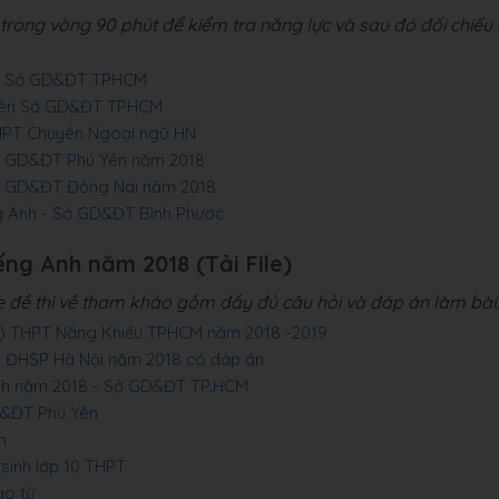
rong vòng 90 phút để kiểm tra năng lực và sau đó đối chiếu 
HPT Sở GD&ĐT TPHCM
huyên Sở GD&ĐT TPHCM
 THPT Chuyên Ngoại ngữ HN
 Sở GD&ĐT Phú Yên năm 2018
 Sở GD&ĐT Đồng Nai năm 2018
ng Anh - Sở GD&ĐT Bình Phước
ếng Anh năm 2018 (Tải File)
le đề thi về tham khảo gồm đầy đủ câu hỏi và đáp án làm bài.
ên) THPT Năng Khiếu TPHCM năm 2018 -2019
ên ĐHSP Hà Nội năm 2018 có đáp án
 Anh năm 2018 - Sở GD&ĐT TP.HCM
GD&ĐT Phú Yên
h
 sinh lớp 10 THPT
ạo từ