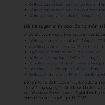
Đề thi và đáp án tuyển sinh vào lớp 10 môn Tiế
Đề thi và đáp án tuyển sinh vào lớp 10 môn Ti
Đề thi tuyển sinh vào lớp 10 môn Tiếng Anh (
Đề thi tuyển sinh vào lớp 10 môn Ti
Phần này các em có thể xem online hoặc tải fi
Đề thi tuyển sinh vào lớp 10 môn Tiếng Anh T
Bộ 3 đề thi tuyển sinh vào lớp 10 THPT môn Ti
Tuyển tập đề ôn thi vào lớp 10 môn Tiếng Anh
Đề thi tự luyện vào lớp 10 THPT môn tiếng Anh
Bộ 3 đề thi vào lớp 10 THPT môn tiếng Anh qu
Đề cương ôn thi vào lớp 10 THPT môn Tiếng A
Đề thi tuyển sinh vào lớp 10 THPT môn tiếng A
Để xem và tải đề thi, các em vui lòng đăng nh
"Tải về", hãy suy nghĩ thật kĩ trước khi đưa ra
có thể chia sẻ lên Facebook để giới thiệu bạn 
nhiều phần quà có giá trị từ HỌC247 !