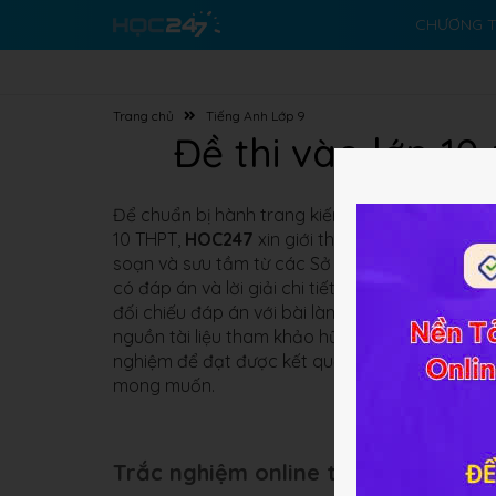
CHƯƠNG T
Trang chủ
Tiếng Anh Lớp 9
Đề thi vào lớp 1
Để chuẩn bị hành trang kiến thức, kỹ năng thật 
10 THPT,
HOC247
xin giới thiệu đến các em bộ t
soạn và sưu tầm từ các Sở GD, các trường THCS
có đáp án và lời giải chi tiết, đặc biệt các em 
đối chiếu đáp án với bài làm của mình, đánh g
nguồn tài liệu tham khảo hữu ích cho các em củn
nghiệm để đạt được kết quả tốt nhất trong kỳ t
mong muốn.
Trắc nghiệm online thi tuyển sinh 