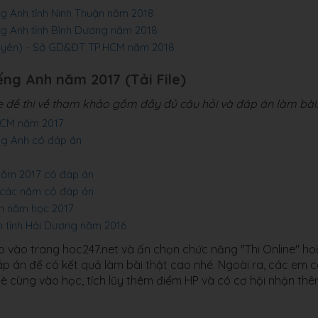
ng Anh tỉnh Ninh Thuận năm 2018
ếng Anh tỉnh Bình Dương năm 2018
chuyên) - Sở GD&ĐT TP.HCM năm 2018
ếng Anh năm 2017 (Tải File)
le đề thi về tham khảo gồm đầy đủ câu hỏi và đáp án làm bài.
PHCM năm 2017
ếng Anh có đáp án
 năm 2017 có đáp án
a các năm có đáp án
nh năm học 2017
nh tỉnh Hải Dương năm 2016
ập vào trang hoc247.net và ấn chọn chức năng "Thi Online" h
 đáp án để có kết quả làm bài thật cao nhé. Ngoài ra, các em 
bè cùng vào học, tích lũy thêm điểm HP và có cơ hội nhận th