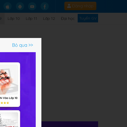
Đăng nhập
Tuyển GV
9
Lớp 10
Lớp 11
Lớp 12
Đại học
Bỏ qua >>
 lớp
hi
 và
à
ắc
)