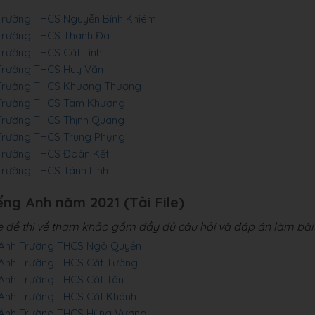
 Trường THCS Nguyễn Bỉnh Khiêm
h Trường THCS Thanh Đa
 Trường THCS Cát Linh
 Trường THCS Huy Văn
h Trường THCS Khương Thượng
h Trường THCS Tam Khương
 Trường THCS Thịnh Quang
h Trường THCS Trung Phụng
 Trường THCS Đoàn Kết
 Trường THCS Tánh Linh
ếng Anh năm 2021 (Tải File)
le đề thi về tham khảo gồm đầy đủ câu hỏi và đáp án làm bài.
ng Anh Trường THCS Ngô Quyền
g Anh Trường THCS Cát Tường
g Anh Trường THCS Cát Tân
g Anh Trường THCS Cát Khánh
ng Anh Trường THCS Hùng Vương