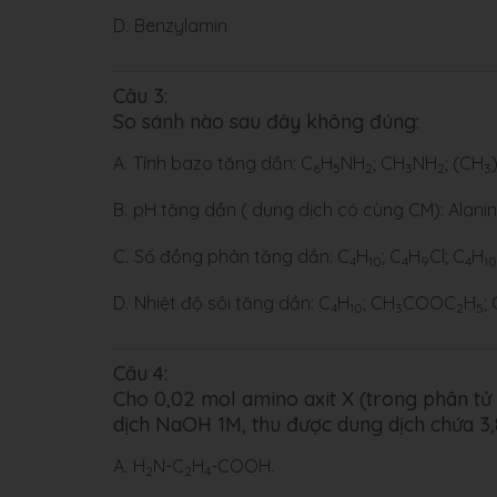
D.
Benzylamin
Câu 3:
So sánh nào sau đây không đúng:
A.
Tính bazo tăng dần: C
H
NH
; CH
NH
; (CH
6
5
2
3
2
3
B.
pH tăng dần ( dung dịch có cùng CM): Alanin; A
C.
Số đồng phân tăng dần: C
H
; C
H
Cl; C
H
4
10
4
9
4
10
D.
Nhiệt độ sôi tăng dần: C
H
; CH
COOC
H
; 
4
10
3
2
5
Câu 4:
Cho 0,02 mol amino axit X (trong phân t
dịch NaOH 1M, thu được dung dịch chứa 3,
A.
H
N-C
H
-COOH.
2
2
4