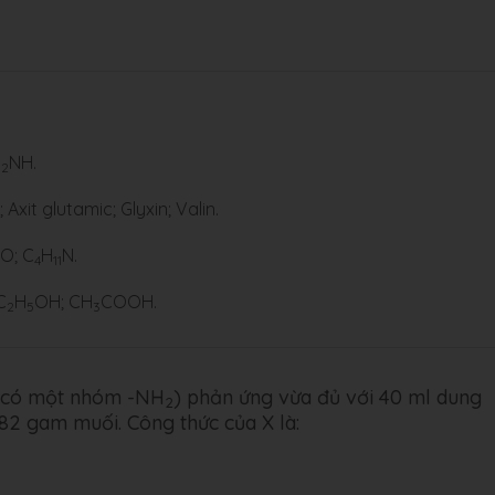
)
NH.
2
xit glutamic; Glyxin; Valin.
O; C
H
N.
4
11
C
H
OH; CH
COOH.
2
5
3
ử có một nhóm -NH
) phản ứng vừa đủ với 40 ml dung
2
82 gam muối. Công thức của X là: