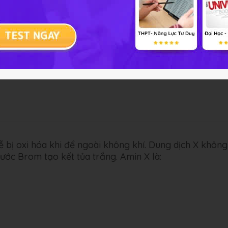
 amin ) nên rửa cá với
dễ bị oxi hóa khi để ngoài không khí. Dung dịch X không
ước Brom tạo kết tủa trắng. Amin X là: