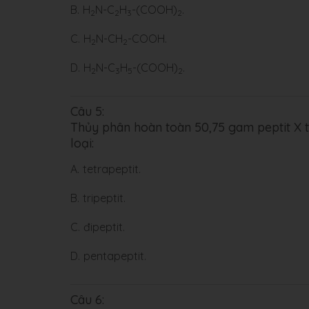
B.
H
N-C
H
-(COOH)
.
2
2
3
2
C.
H
N-CH
-COOH.
2
2
D.
H
N-C
H
-(COOH)
.
2
3
5
2
Câu 5:
Thủy phân hoàn toàn 50,75 gam peptit X t
loại:
A.
tetrapeptit.
B.
tripeptit.
C.
đipeptit.
D.
pentapeptit.
Câu 6: