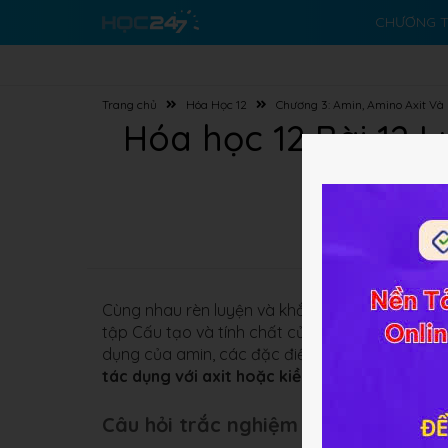
CHƯƠNG T
Trang chủ
Hóa Học 12
Chương 3: Amin, Amino Axit Và 
Hóa học 12 Bài 12 
Cùng nhau rèn luyện và khắc sâu kiến thức, hoà
tập Cấu tạo và tính chất của Amin, Amino axit 
dụng của amin, các đặc điểm so sánh như tính b
tác dụng với axit hoặc kiềm, thủy phân peptit.
Câu hỏi trắc nghiệm (20 câu):