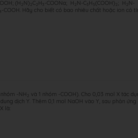
COOH; (H
N)
C
H
-COONa; H
N-C
H
(COOH)
; H
N-
2
2
2
3
2
3
5
2
2
-COOH. Hãy cho biết có bao nhiêu chất hoặc ion có tí
4
 1 nhóm -NH
và 1 nhóm -COOH). Cho 0,03 mol X tác dụ
2
c dung dịch Y. Thêm 0,1 mol NaOH vào Y, sau phản ứng
X là: