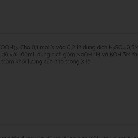
COOH)
. Cho 0,1 mol X vào 0,2 lít dung dịch H
SO
0,5M
2
2­
4
ừa đủ với 100ml dung dịch gồm NaOH 1M và KOH 3M th
trăm khối lượng của nito trong X là: