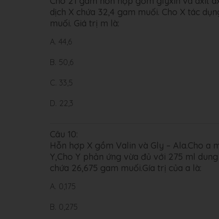
Cho 21 gam hỗn hợp gồm glyxin và axit ax
dịch X chứa 32,4 gam muối. Cho X tác dụ
muối. Giá trị m là:
A.
44,6
B.
50,6
C.
33,5
D.
22,3
Câu 10:
Hỗn hợp X gồm Valin và Gly – Ala.Cho a m
Y,Cho Y phản ứng vừa đủ với 275 ml dung
chứa 26,675 gam muối.Gía trị của a là:
A.
0,175
B.
0,275