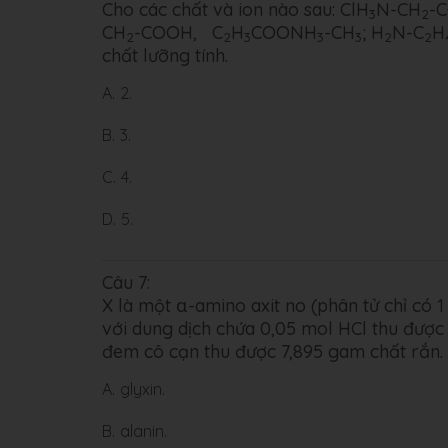
Cho các chất và ion nào sau: ClH
N-CH
-
3
2
CH
-COOH, C
H
COONH
-CH
; H
N-C
H
2
2
3
3
3
2
2
chất lưỡng tính.
A.
2.
B.
3.
C.
4.
D.
5.
Câu 7:
X là một α-amino axit no (phân tử chỉ có
với dung dịch chứa 0,05 mol HCl thu đượ
đem cô cạn thu được 7,895 gam chất rắn. 
A.
glyxin.
B.
alanin.