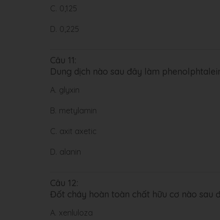
C.
0,125
D.
0,225
Câu 11:
Dung dịch nào sau đây làm phenolphtalei
A.
glyxin
B.
metylamin
C.
axit axetic
D.
alanin
Câu 12:
Đốt cháy hoàn toàn chất hữu cơ nào sau 
A.
xenluloza