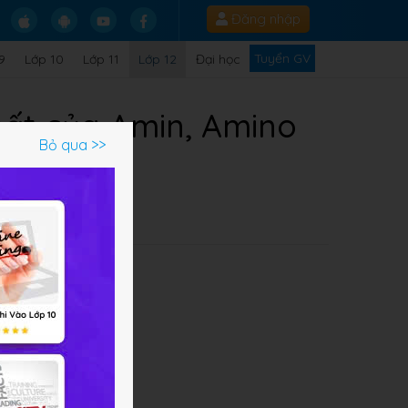
Đăng nhập
Tuyển GV
9
Lớp 10
Lớp 11
Lớp 12
Đại học
hất của Amin, Amino
Bỏ qua >>
Q
yện
ng