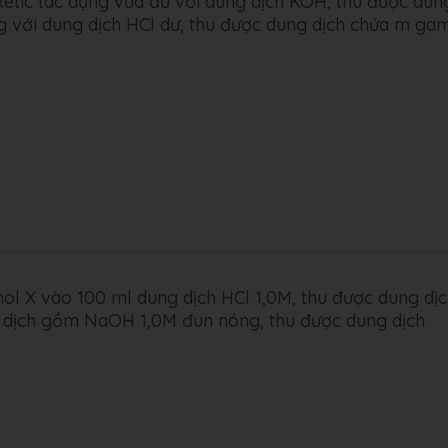
etic tác dụng vừa đủ với dung dịch KOH, thu được dun
ng với dung dịch HCl dư, thu được dung dịch chứa m ga
ol X vào 100 ml dung dịch HCl 1,0M, thu được dung dị
 dịch gồm NaOH 1,0M đun nóng, thu được dung dịch