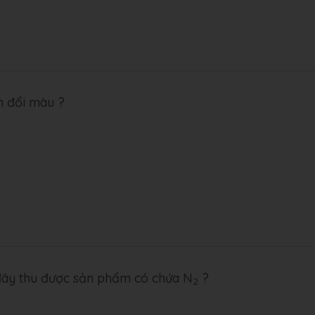
n đổi màu ?
đây thu được sản phẩm có chứa N
?
2