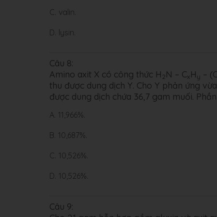
C.
valin.
D.
lysin.
Câu 8:
Amino axit X có công thức H
N – C
H
– (
2
x
y
thu được dung dịch Y. Cho Y phản ứng v
được dung dịch chứa 36,7 gam muối. Phần 
A.
11,966%.
B.
10,687%.
C.
10,526%.
D.
10,526%.
Câu 9: