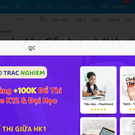
RÌNH
ĐỀ THI
HỎI ĐÁP
TƯ LIỆU
VIDEO
TRẮC NGHIỆM
Tiểu Học
Lớp 6
Lớp 7
Lớp 8
Lớp 
Protein
Luyện tập Cấu tạo và tính c
QC
axit và Protein
Lý thuyết
20
Trắc nghiệm
27
BT SGK
434
FA
n thiện kĩ năng tính toán thông qua bài
Hóa học 12 Bài 12
Lu
và Protein
.
Các câu hỏi liên quan đến một số Amin đặc biệt, ứ
azơ, độ pH, nhiệt độ sôi,... và một số bài tập của
amino axit
..