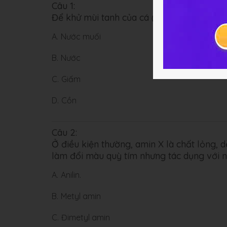
Câu 1:
Để khử mùi tanh của cá ( gây ra do một số
A.
Nước muối
B.
Nước
C.
Giấm
D.
Cồn
Câu 2:
Ở điều kiện thường, amin X là chất lỏng, 
làm đổi màu quỳ tím nhưng tác dụng với n
A.
Anilin.
B.
Metyl amin
C.
Đimetyl amin