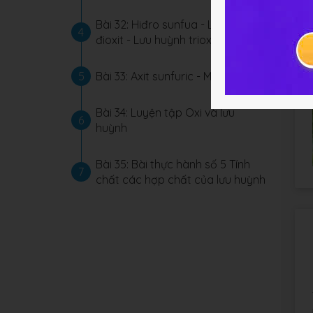
Bài 32: Hiđro sunfua - Lưu huỳnh
4
đioxit - Lưu huỳnh trioxit
5
Bài 33: Axit sunfuric - Muối sunfat
Bài 34: Luyện tập Oxi và lưu
6
huỳnh
Bài 35: Bài thực hành số 5 Tính
7
chất các hợp chất của lưu huỳnh