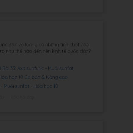
nfuric đặc và loãng có những tính chất hóa
trò như thế nào đến nền kinh tế quốc dân?
Bài 33: Axit sunfuric - Muối sunfat
3 Hóa học 10 Cơ bản & Nâng cao
c - Muối sunfat - Hóa học 10
ập
830 hỏi đáp