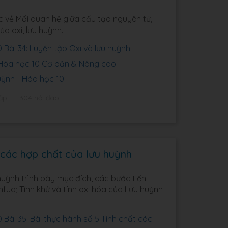
ức về Mối quan hệ giữa cấu tạo nguyên tử,
a oxi, lưu huỳnh.
Bài 34: Luyện tập Oxi và lưu huỳnh
4 Hóa học 10 Cơ bản & Nâng cao
uỳnh - Hóa học 10
ập
304 hỏi đáp
t các hợp chất của lưu huỳnh
huỳnh trình bày mục đích, các bước tiến
unfua; Tính khử và tính oxi hóa của Lưu huỳnh
Bài 35: Bài thực hành số 5 Tính chất các