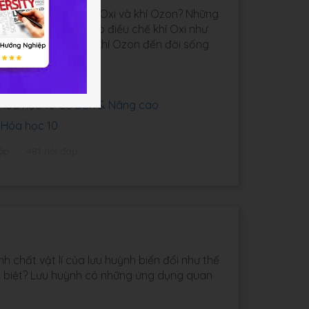
a học cơ bản của khí Oxi và khí Ozon? Những
t này? Phương pháp điều chế khí Oxi như
ư thế nào? Ảnh hưởng khí Ozon đến đời sống
 Bài 29: Oxi - Ozon
9 Hóa học 10 Cơ bản & Nâng cao
- Hóa học 10
ập
481 hỏi đáp
h chất vật lí của lưu huỳnh biến đổi như thế
ặc biệt? Lưu huỳnh có những ứng dụng quan