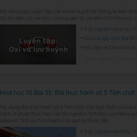
Nội dung bài Luyện tập Oxi và lưu huỳnh hệ thống lại kiến th
độ âm điện, số oxi hóa của nguyên tố với tính chất hóa học củ
Trắc nghiệm Hoá học 10 
Giải bài tập SGK Bài 3
Hỏi đáp về Oxi và lưu h
10 trắc nghiệm
29 bài t
Hoá học 10 Bài 35: Bài thực hành số 5 Tính chấ
Nội dung Bài thực hành số 5 Tính chất các hợp chất của lưu 
hành, kĩ thuật thực hiện các thí nghiệm: Tính khử của Hiđro s
ddioxxit; Tính oxi hóa mạnh của axit sunfuric đặc.
Trắc nghiệm Hoá học 10 