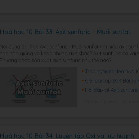
Hoá học 10 Bài 33: Axit sunfuric - Muối sunfat
Nội dung bài học Axit sunfuric - Muối sunfat tìm hiểu axit su
học nào giống và khác những axit khác? Axit sunfuric có vai 
Phương pháp sản xuất axit sunfuric như thế nào?
Trắc nghiệm Hoá học 10 
Giải bài tập SGK Bài 3
Hỏi đáp về Axit sunfuri
10 trắc nghiệm
34 bài t
Hoá học 10 Bài 34: Luyện tập Oxi và lưu huỳnh