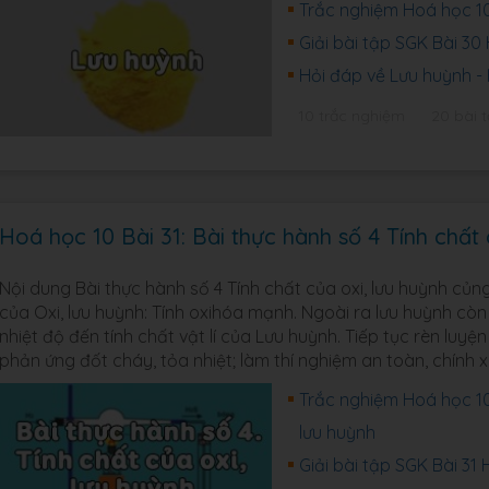
Trắc nghiệm Hoá học 10
Giải bài tập SGK Bài 3
Hỏi đáp về Lưu huỳnh -
10 trắc nghiệm
20 bài 
Hoá học 10 Bài 31: Bài thực hành số 4 Tính chất 
Nội dung Bài thực hành số 4 Tính chất của oxi, lưu huỳnh củn
của Oxi, lưu huỳnh: Tính oxihóa mạnh. Ngoài ra lưu huỳnh cò
nhiệt độ đến tính chất vật lí của Lưu huỳnh. Tiếp tục rèn luy
phản ứng đốt cháy, tỏa nhiệt; làm thí nghiệm an toàn, chính 
Trắc nghiệm Hoá học 10 
lưu huỳnh
Giải bài tập SGK Bài 3