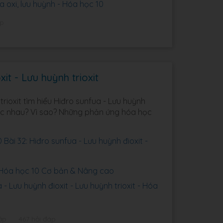
a oxi, lưu huỳnh - Hóa học 10
áp
it - Lưu huỳnh trioxit
trioxit tìm hiểu Hiđro sunfua - Lưu huỳnh
khác nhau? Vì sao? Những phản ứng hóa học
Bài 32: Hiđro sunfua - Lưu huỳnh đioxit -
2 Hóa học 10 Cơ bản & Nâng cao
- Lưu huỳnh đioxit - Lưu huỳnh trioxit - Hóa
ập
467 hỏi đáp