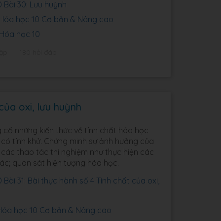
 Bài 30: Lưu huỳnh
0 Hóa học 10 Cơ bản & Nâng cao
 Hóa học 10
tập
180 hỏi đáp
của oxi, lưu huỳnh
g cố những kiến thức về tính chất hóa học
n có tính khử. Chứng minh sự ảnh hưởng của
ện các thao tác thí nghiệm như thực hiện các
xác; quan sát hiện tượng hóa học.
Bài 31: Bài thực hành số 4 Tính chất của oxi,
1 Hóa học 10 Cơ bản & Nâng cao