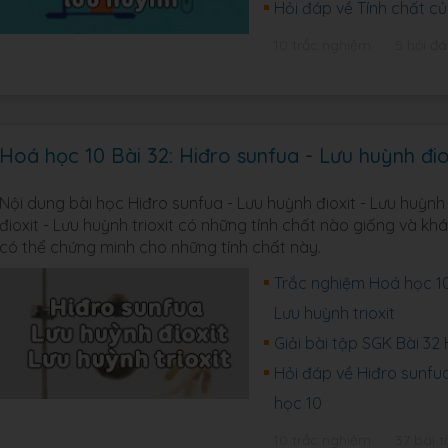
Hỏi đáp về Tính chất củ
10 trắc nghiệm
5 hỏi đ
Hoá học 10 Bài 32: Hiđro sunfua - Lưu huỳnh điox
Nội dung bài học Hiđro sunfua - Lưu huỳnh đioxit - Lưu huỳnh 
đioxit - Lưu huỳnh trioxit có những tính chất nào giống và 
có thể chứng minh cho những tính chất này.
Trắc nghiệm Hoá học 10 
Lưu huỳnh trioxit
Giải bài tập SGK Bài 3
Hỏi đáp về Hiđro sunfua 
học 10
10 trắc nghiệm
37 bài t