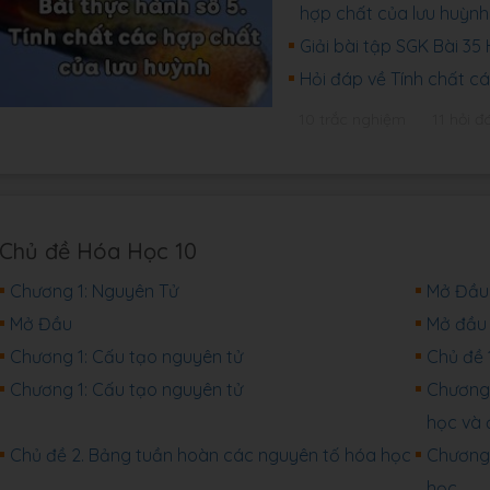
hợp chất của lưu huỳnh
Giải bài tập SGK Bài 3
Hỏi đáp về Tính chất c
10 trắc nghiệm
11 hỏi đ
Chủ đề Hóa Học 10
Chương 1: Nguyên Tử
Mở Đầu
Mở Đầu
Mở đầu
Chương 1: Cấu tạo nguyên tử
Chủ đề 
Chương 1: Cấu tạo nguyên tử
Chương 
học và 
Chủ đề 2. Bảng tuần hoàn các nguyên tố hóa học
Chương 
học