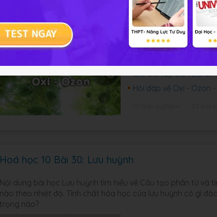
Nội dung chính của bài học Oxi - Ozon tìm hiểu tính chất hó
phản ứng hóa học nào có thể chứng minh cho những tính chấ
thế nào, vai trò của khí oxi đối với đời sống và sản xuất nh
trên Trái Đất như thế nào?
Trắc nghiệm Hoá học 10
Giải bài tập SGK Bài 2
Hỏi đáp về Oxi - Ozon 
10 trắc nghiệm
33 bài t
Hoá học 10 Bài 30: Lưu huỳnh
Nội dung bài học Lưu huỳnh tìm hiểu về Cấu tạo phân tử và tín
nào theo nhiệt độ. Tính chất hóa học của lưu huỳnh có gì đ
trọng nào?