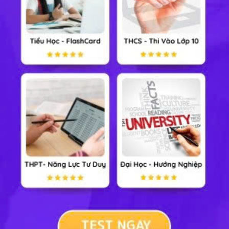
Hướng dẫn giải
Áp dụng hằng đẳng thức:
a
3
−
b
3
=
(
a
−
b
)
(
a
2
+
a
b
+
b
2
)
3
3
2
2
−
=
(
−
)
(
+
+
)
a
b
a
b
a
a
b
b
a
3
+
b
3
=
(
a
+
b
)
(
a
2
−
a
b
+
b
2
)
3
3
2
2
+
=
(
+
)
(
−
+
)
a
b
a
b
a
a
b
b
Lời giải chi tiết
x
x
−
y
y
x
−
y
=
x
3
−
y
3
x
−
y
=
(
x
−
y
)
(
x
+
x
y
+
y
)
x
−
y
√
−
3
3
√
√
−
√
x
x
y
y
x
y
=
−
−
√
√
√
√
x
y
x
y
a)
(
−
)
(
+
+
)
√
√
√
x
y
x
x
y
y
=
−
√
√
x
y
x
≠
y
=
x
+
x
y
+
y
x
≥
0
,
y
≥
0
=
+
+
(với
≥
0
,
≥
0
và
≠
)
√
x
x
y
y
x
y
x
y
x
−
3
x
+
3
x
x
+
3
3
=
x
−
3
x
+
3
x
3
+
3
3
=
x
−
3
x
+
3
(
x
+
3
)
(
x
−
3
x
+
3
)
√
√
−
3
+
3
−
3
+
3
x
x
x
x
=
√
+
3
3
√
√
3
√
3
x
x
+
3
x
b)
√
−
3
+
3
x
x
=
√
√
(
+
3
)
(
−
3
+
3
)
√
x
x
x