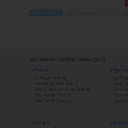
Hóa học 12 Bài 10
Trắc nghiệm Hóa học 12 Bài 10
G
XEM NHANH CHƯƠNG TRÌNH LỚP 12
Toán 12
Ngữ văn
Lý thuyết Toán 12
Lý thuy
Giải bài tập SGK Toán 12
Soạn vă
Giải BT sách nâng cao Toán 12
Soạn vă
Trắc nghiệm Toán 12
Văn mẫu
Giải Tích 12 Chương 1
Soạn bà
Vật lý 12
Hoá học