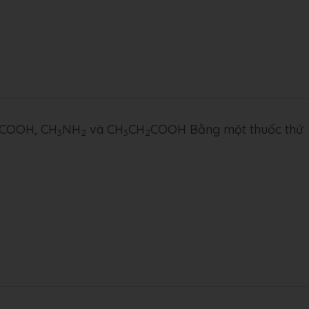
COOH, CH
NH
và CH
CH
COOH Bằng một thuốc thử
3
2
3
2