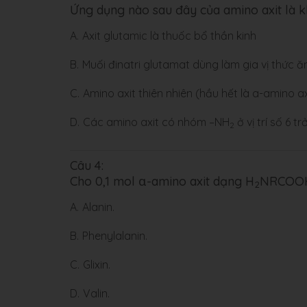
Ứng dụng nào sau đây của amino axit là 
A.
Axit glutamic là thuốc bổ thần kinh
B.
Muối đinatri glutamat dùng làm gia vị thức ăn
C.
Amino axit thiên nhiên (hầu hết là a-amino ax
D.
Các amino axit có nhóm –NH
ở vị trí số 6 t
2
Câu 4:
Cho 0,1 mol α-amino axit dạng H
NRCOOH 
2
A.
Alanin.
B.
Phenylalanin.
C.
Glixin.
D.
Valin.