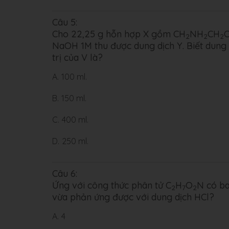
Câu 5:
Cho 22,25 g hỗn hợp X gồm CH
NH
CH
2
2
2
NaOH 1M thu được dung dịch Y. Biết dung 
trị của V là?
A.
100 ml.
B.
150 ml.
C.
400 ml.
D.
250 ml.
Câu 6:
Ứng với công thức phân tử C
H
O
N có ba
2
7
2
vừa phản ứng được với dung dịch HCl?
A.
4