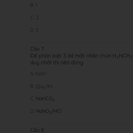
B.
1
C.
2
D.
3
Câu 7:
Để phân biệt 3 dd mất nhãn chứa H
NCH
2
2
duy nhất thì nên dùng
A.
Natri
B.
Qùy tím
C.
NaHCO
3
D.
NaNO
/HCl
2
Câu 8: