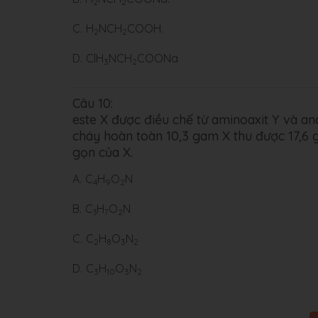
2
2
C.
H
NCH
COOH.
2
2
D.
ClH
NCH
COONa
3
2
Câu 10:
este X được điều chế từ aminoaxit Y và anco
cháy hoàn toàn 10,3 gam X thu được 17,6
gọn của X.
A.
C
H
O
N
4
9
2
B.
C
H
O
N
2
3
7
C.
C
H
O
N
2
8
3
2
D.
C
H
O
N
3
10
3
2