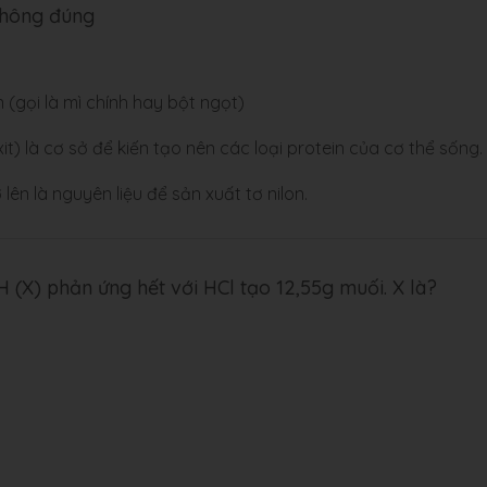
không đúng
 (gọi là mì chính hay bột ngọt)
it) là cơ sở để kiến tạo nên các loại protein của cơ thể sống.
rở lên là nguyên liệu để sản xuất tơ nilon.
(X) phản ứng hết với HCl tạo 12,55g muối. X là?