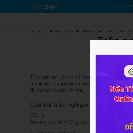
CHƯƠNG T
Trang chủ
Hóa Học 12
Chương 3: Amin, Amino Axit Và 
Trắc ng
Trắc nghiệm
Hóa học 12 Bài 10
Amino axit ôn t
mạnh đến dạng bài Amino axit tác dụng với du
thiện các câu hỏi ôn sau.
Câu hỏi trắc nghiệm (10 câu):
Câu 1:
Amino axit là những hợp chất hữu cơ chứ