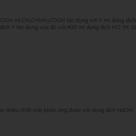
COOH và CH
CHNH
COOH tác dụng với V ml dung dịch
3
2
dịch Y tác dụng vừa đủ với 400 ml dung dịch HCl 1M. G
o nhiêu chất vừa phản ứng được với dung dịch NaOH,