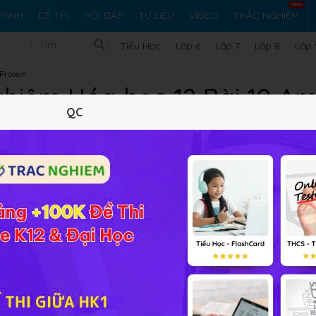
RÌNH
ĐỀ THI
HỎI ĐÁP
TƯ LIỆU
VIDEO
TRẮC NGHIỆM
Tiểu Học
Lớp 6
Lớp 7
Lớp 8
Lớp 
Protein
hiệm Hóa học 12 Bài 10 Am
QC
Lý thuyết
10
Trắc nghiệm
24
BT SGK
362
FA
ập các
khái niệm
,
tính chất hóa học
của
Amino axit
và nhấn
ng dịch axit hoặc kiềm. Mời các em cùng nhau tiến hành hoà
a các nhóm chức: