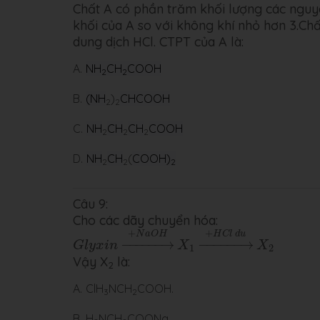
Chất A có phần trăm khối lượng các nguyên
khối của A so với không khí nhỏ hơn 3.Ch
dung dịch HCl. CTPT của A là:
A.
NH
CH
COOH
2
2
B.
(NH
)
CH
COOH
2
2
C.
NH
CH
CH
COOH
2
2
2
D.
NH
CH
(
COOH)
2
2
2
Câu 9:
Cho các dãy chuyển hóa:
G
l
y
x
i
n
→
+
N
a
O
H
X
1
→
+
H
C
l
d
u
X
2
+
+
N
a
O
H
H
C
l
d
u
−
−−−−−
→
−
−−−−−
→
G
l
y
x
i
n
X
X
1
2
Vậy X
là:
2
A.
ClH
NCH
COOH.
3
2
B.
H
NCH
COONa.