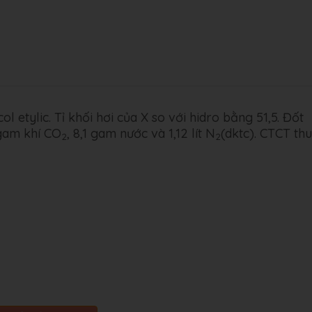
l etylic. Tỉ khối hơi của X so với hidro bằng 51,5. Đốt
 gam khí CO
, 8,1 gam nước và 1,12 lít N
(dktc). CTCT thu
2
2