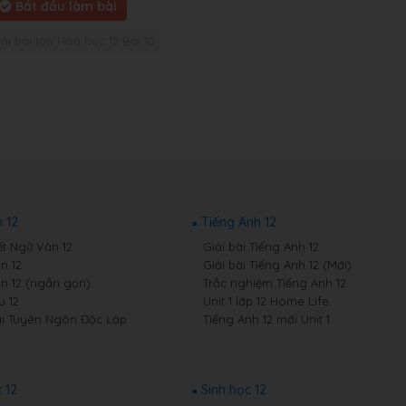
Bắt đầu làm bài
iải bài tập Hóa học 12 Bài 10
 12
Tiếng Anh 12
ết Ngữ Văn 12
Giải bài Tiếng Anh 12
n 12
Giải bài Tiếng Anh 12 (Mới)
n 12 (ngắn gọn)
Trắc nghiệm Tiếng Anh 12
 12
Unit 1 lớp 12 Home Life
i Tuyên Ngôn Độc Lập
Tiếng Anh 12 mới Unit 1
 12
Sinh học 12