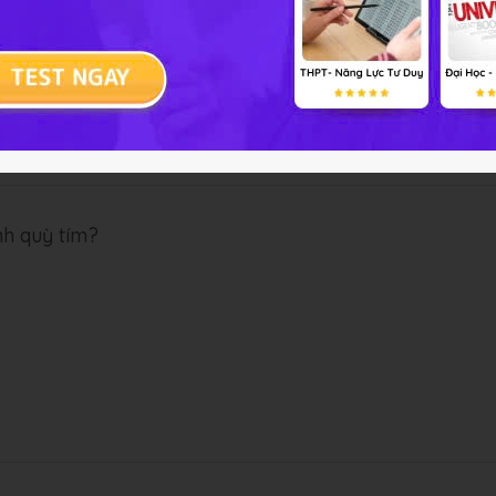
nh quỳ tím?