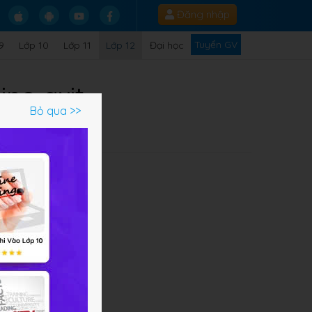
Đăng nhập
Tuyển GV
9
Lớp 10
Lớp 11
Lớp 12
Đại học
ino axit
Bỏ qua >>
Q
n