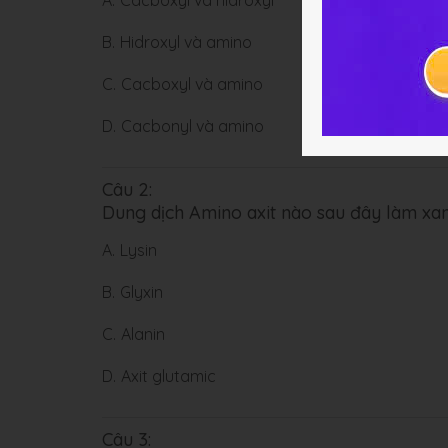
A.
Cacboxyl và hidroxyl
B.
Hidroxyl và amino
C.
Cacboxyl và amino
D.
Cacbonyl và amino
Câu 2:
Dung dịch Amino axit nào sau đây làm xa
A.
Lysin
B.
Glyxin
C.
Alanin
D.
Axit glutamic
Câu 3: