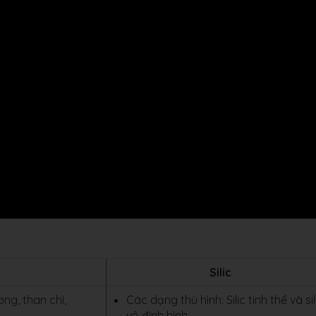
Silic
ng, than chì,
Các dạng thù hình: Silic tinh thể và sil
vô định hình