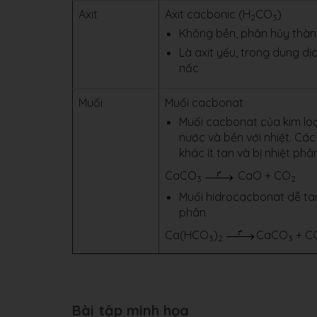
Axit
Axit cacbonic (H
CO
)
2
3
Không bền, phân hủy thà
Là axit yếu, trong dung dịc
nấc
Muối
Muối cacbonat
Muối cacbonat của kim loạ
nước và bền với nhiệt. Cá
khác ít tan và bị nhiệt phâ
CaCO
CaO + CO
3
2
Muối hidrocacbonat dễ tan
phân
Ca(HCO
)
CaCO
+ C
3
2
3
Bài tập minh họa