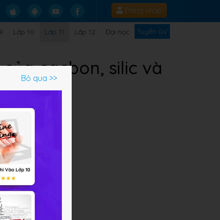
Đăng nhập
Tuyển GV
9
Lớp 10
Lớp 11
Lớp 12
Đại học
của cacbon, silic và
Bỏ qua >>
Q
học