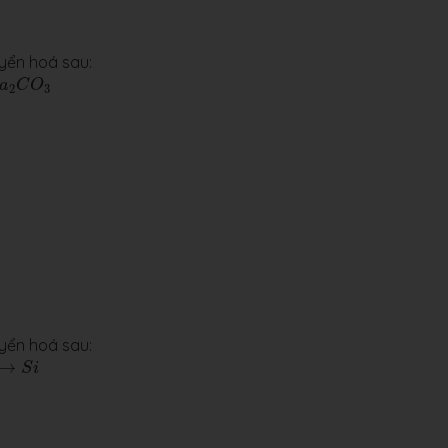
uyển hoá sau:
a
C
O
2
3
uyển hoá sau:
→
S
i