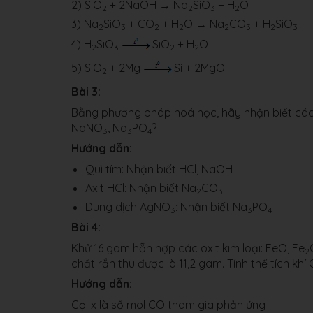
2) SiO
+ 2NaOH → Na
SiO
+ H
O
2
2
3
2
3) Na
SiO
+ CO
+ H
O → Na
CO
+ H
SiO
2
3
2
2
2
3
2
3
4) H
SiO
SiO
+ H
O
2
3
2
2
5) SiO
+ 2Mg
Si + 2MgO
2
Bài 3:
Bằng phương pháp hoá học, hãy nhận biết các
NaNO
, Na
PO
?
3
3
4
Hướng dẫn:
Quì tím: Nhận biết HCl, NaOH
Axit HCl: Nhận biết Na
CO
2
3
Dung dịch AgNO
: Nhận biết Na
PO
3
3
4
Bài 4:
Khử 16 gam hỗn hợp các oxit kim loại: FeO, Fe
2
chất rắn thu được là 11,2 gam. Tính thể tích k
Hướng dẫn:
Gọi x là số mol CO tham gia phản ứng