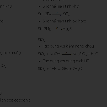
nh khử:
Silic thể hiện tính khử:
Si + 2F
SiF
2
4
óa:
Silic thể hiện tính oxi hóa:
Si +2Mg
Mg
Si
2
SiO
2
Tác dụng với kiềm nóng chảy
ông tạo muối)
SiO
+ NaOH
Na
SiO
+ H
O
2
2
3
2
Tác dụng với dung dịch HF
4CO
2
SiO
+ 4HF → SiF
+ 2H
O
2
4
2
O
ịch axit cacbonic