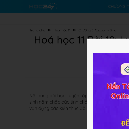
CHƯƠNG T
Trang chủ
Hóa Học 11
Chương 3: Cacbon - Silic
Hoá học 11 Bài 19: 
Nội dung bài học Luyện tập:
Tính chất hóa học
sinh nắm chắc các tính chất vật lí, hóa học của
vận dụng các kiến thức đã học, kết hợp với kĩ nă