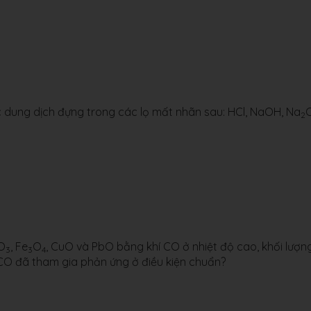
 dung dịch đựng trong các lọ mất nhãn sau: HCl, NaOH, Na
2
O
, Fe
O
, CuO và PbO bằng khí CO ở nhiệt độ cao, khối lượn
3
3
4
hí CO đã tham gia phản ứng ở điều kiện chuẩn?