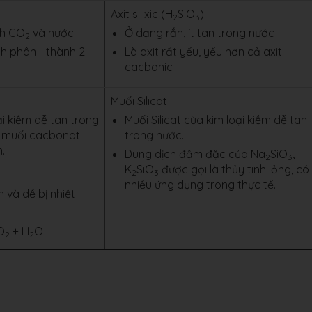
Axit silixic (H
SiO
)
2
3
nh CO
và nước
Ở dạng rắn, ít tan trong nước
2
h phân li thành 2
Là axit rất yếu, yếu hơn cả axit
cacbonic
Muối Silicat
i kiềm dễ tan trong
Muối Silicat của kim loại kiềm dễ tan
c muối cacbonat
trong nước.
n.
Dung dịch đậm đặc của Na
SiO
,
2
3
K
SiO
được gọi là thủy tinh lỏng, có
2
3
nhiều ứng dụng trong thực tế.
 và dễ bị nhiệt
O
+ H
O
2
2