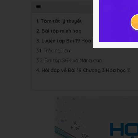
1. Tóm tắt lý thuyết
2. Bài tập minh hoạ
3. Luyện tập Bài 19 Hóa học 11
3.1. Trắc nghiệm
3.2. Bài tập SGK và Nâng cao
4. Hỏi đáp về Bài 19 Chương 3 Hóa học 11