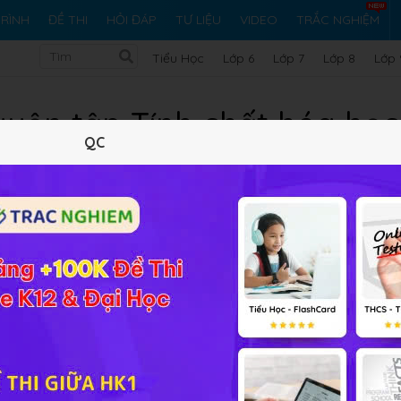
RÌNH
ĐỀ THI
HỎI ĐÁP
TƯ LIỆU
VIDEO
TRẮC NGHIỆM
Tiểu Học
Lớp 6
Lớp 7
Lớp 8
Lớp 
Luyện tập Tính chất hóa học 
QC
các hợp chất của chúng
Lý thuyết
10
Trắc nghiệm
21
BT SGK
192
FA
 của cacbon, silic
và các hợp chất của chúng giúp các em 
 Cacbon, Silic và hợp chất oxit, axit và muối của chúng. Từ đó
ng tính toán, tư duy logic để giải các bài toán liên quan.