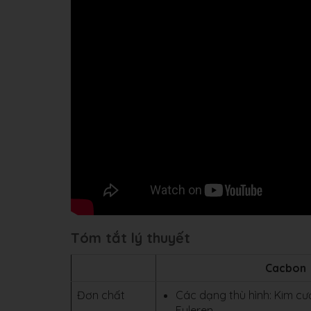
Tóm tắt lý thuyết
Cacbon
Đơn chất
Các dạng thù hình: Kim cươ
Fuleren,...