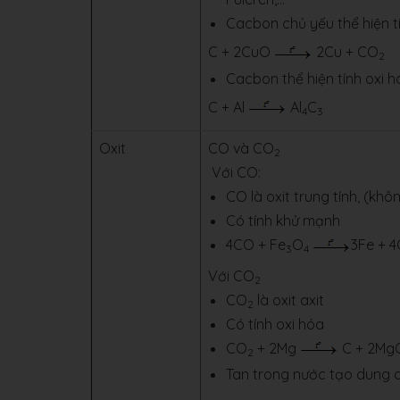
Cacbon chủ yếu thể hiện tí
C + 2CuO
2Cu + CO
2
Cacbon thể hiện tính oxi h
C + Al
Al
C
4
3
Oxit
CO và CO
2
Với CO:
CO là oxit trung tính, (kh
Có tính khử mạnh
4CO + Fe
O
3Fe + 
3
4
Với CO
2
CO
là oxit axit
2
Có tính oxi hóa
CO
+ 2Mg
C + 2Mg
2
Tan trong nước tạo dung d