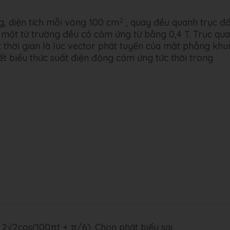
2
, diện tích mỗi vòng 100 cm
, quay đều quanh trục đố
một từ trường đều có cảm ứng từ bằng 0,4 T. Trục qu
 thời gian là lúc vector phát tuyến của mặt phẳng khu
ết biểu thức suất điện động cảm ứng tức thời trong
 2√2cos(100πt + π/6). Chọn phát biểu sai.