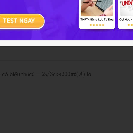
i
=
2
3
c
o
s
200
π
t
(
A
)
√
 có biểu thức
=
2
3
200
(
)
là
i
c
o
s
π
t
A