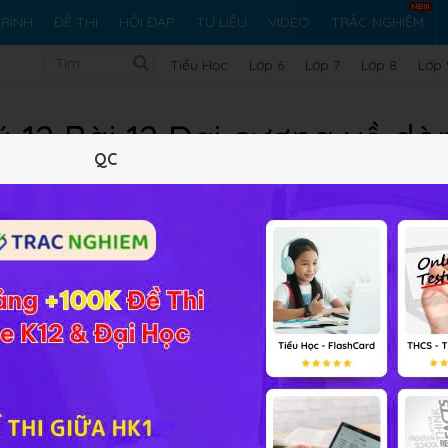
RÌNH
ĐỀ THI
HỎI ĐÁP
TƯ LIỆU
VIDEO
TRẮC NGHIỆM
Tiểu Học
Lớp 6
Lớp 7
Lớp 8
Lớp 
ý 12 Bài 12 Đại cương về dò
QC
Lý thuyết
10
Trắc nghiệm
25
BT SGK
196
FA
ng về dòng điện xoay chiều
online đầy đủ đáp án và lời giải 
ọc.
ay đều với vận tốc 20 vòng trong một giây. Khung đặ
quay của khung vuông góc với các đường cảm ứng
ng dây.