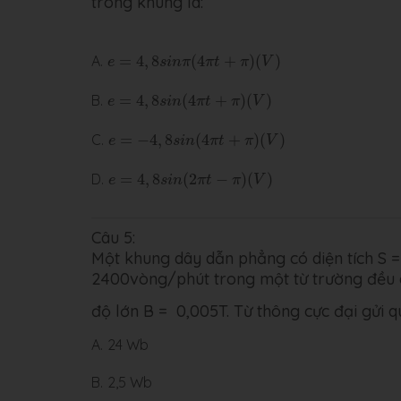
trong khung là:
e
=
4
,
8
s
i
n
π
(
4
π
t
+
π
)
(
V
)
A.
=
4
,
8
(
4
+
)
(
)
e
s
i
n
π
π
t
π
V
e
=
4
,
8
s
i
n
(
4
π
t
+
π
)
(
V
)
B.
=
4
,
8
(
4
+
)
(
)
e
s
i
n
π
t
π
V
e
=
−
4
,
8
s
i
n
(
4
π
t
+
π
)
(
V
)
C.
=
−
4
,
8
(
4
+
)
(
)
e
s
i
n
π
t
π
V
e
=
4
,
8
s
i
n
(
2
π
t
−
π
)
(
V
)
D.
=
4
,
8
(
2
−
)
(
)
e
s
i
n
π
t
π
V
Câu 5:
Một khung dây dẫn phẳng có diện tích S 
2400vòng/phút trong một từ trường đều
độ lớn B = 0,005T. Từ thông cực đại gửi q
A.
24 Wb
B.
2,5 Wb