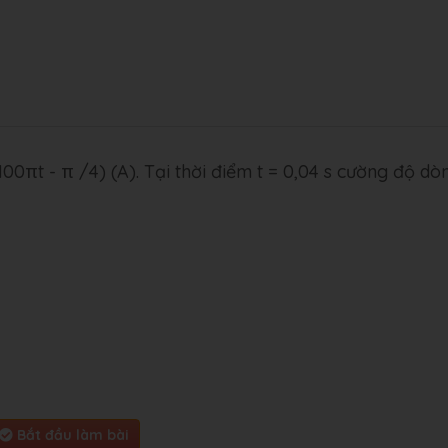
100πt - π /4) (A). Tại thời điểm t = 0,04 s cường độ dò
Bắt đầu làm bài