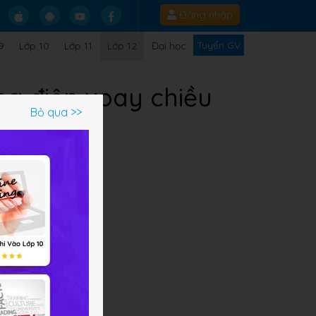
Đăng nhập
Tuyển GV
9
Lớp 10
Lớp 11
Lớp 12
Đại học
ng điện xoay chiều
Bỏ qua >>
Q
giúp
t