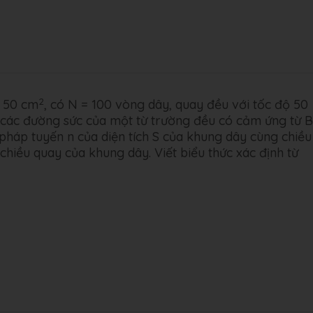
2
= 50 cm
, có N = 100 vòng dây, quay đều với tốc độ 50
các đường sức của một từ trường đều có cảm ứng từ B
tơ pháp tuyến n của diện tích S của khung dây cùng chiều
chiều quay của khung dây. Viết biểu thức xác định từ