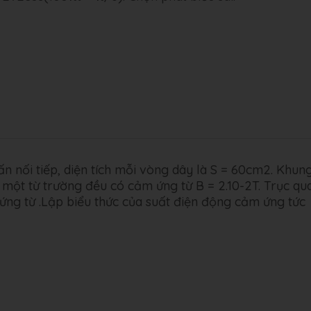
 nối tiếp, diện tích mỗi vòng dây là S = 60cm2. Khun
 một từ trường đều có cảm ứng từ B = 2.10-2T. Trục qu
ng từ .Lập biểu thức của suất điện động cảm ứng tức