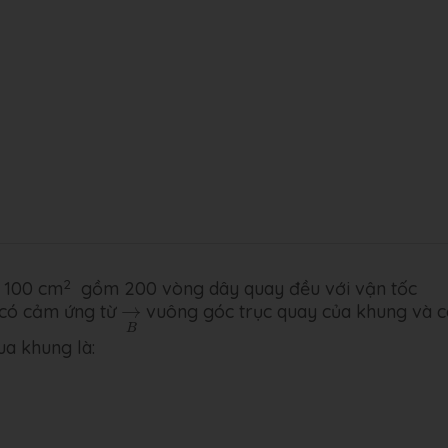
2
= 100 cm
gồm 200 vòng dây quay đều với vận tốc
→
B
 có cảm ứng từ
→
vuông góc trục quay của khung và c
B
ua khung là: