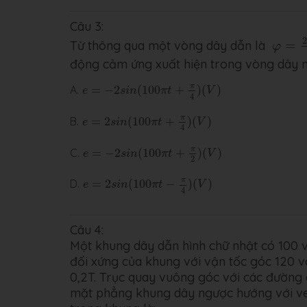
Câu 3:
φ
=
2.1
2
Từ thông qua một vòng dây dẫn là
=
φ
động cảm ứng xuất hiện trong vòng dây n
e
=
−
2
s
i
n
(
100
π
t
+
π
4
)
(
V
)
π
A.
=
−
2
(
100
+
)
(
)
e
s
i
n
π
t
V
4
e
=
2
s
i
n
(
100
π
t
+
π
4
)
(
V
)
π
B.
=
2
(
100
+
)
(
)
e
s
i
n
π
t
V
4
e
=
−
2
s
i
n
(
100
π
t
+
π
2
)
(
V
)
π
C.
=
−
2
(
100
+
)
(
)
e
s
i
n
π
t
V
2
e
=
2
s
i
n
(
100
π
t
−
π
4
)
(
V
)
π
D.
=
2
(
100
−
)
(
)
e
s
i
n
π
t
V
4
Câu 4:
Một khung dây dẫn hình chữ nhật có 100 
đối xứng của khung với vận tốc góc 120 
0,2T. Trục quay vuông góc với các đường 
mặt phẳng khung dây ngược hướng với ve