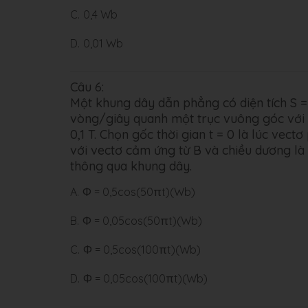
C.
0,4 Wb
D.
0,01 Wb
Câu 6:
Một khung dây dẫn phẳng có diện tích S 
vòng/giây quanh một trục vuông góc với 
0,1 T. Chọn gốc thời gian t = 0 là lúc vec
với vectơ cảm ứng từ B và chiều dương là 
thông qua khung dây.
A.
Φ = 0,5cos(50πt)(Wb)
B.
Φ = 0,05cos(50πt)(Wb)
C.
Φ = 0,5cos(100πt)(Wb)
D.
Φ = 0,05cos(100πt)(Wb)