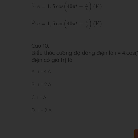
e
=
1
,
5
cos
(
40
π
t
−
π
4
)
(
V
)
(
)
C.
π
=
1
,
5
cos
40
−
(
)
e
π
t
V
4
e
=
1
,
5
cos
(
40
π
t
+
π
2
)
(
V
)
(
)
D.
π
=
1
,
5
cos
40
+
(
)
e
π
t
V
2
Câu 10:
Biểu thức cường độ dòng điện là i = 4.cos(
điện có giá trị là
A.
i = 4 A
B.
i = 2 A
C.
i = A
D.
i = 2 A