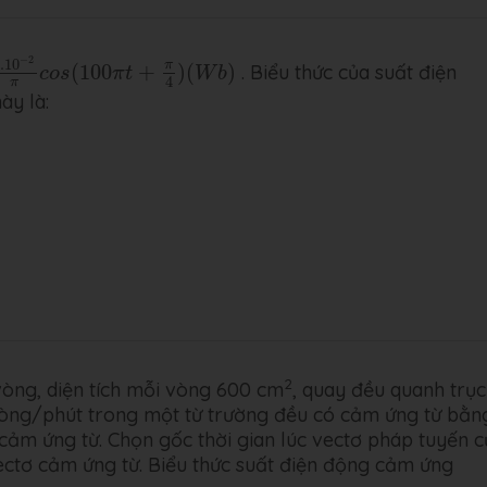
0
−
2
π
c
o
s
(
100
π
t
+
π
4
)
(
W
b
)
−
2
.10
π
(
100
+
)
(
)
. Biểu thức của suất điện
c
o
s
π
t
W
b
4
π
ày là:
2
vòng, diện tích mỗi vòng 600 cm
, quay đều quanh trục
vòng/phút trong một từ trường đều có cảm ứng từ bằn
cảm ứng từ. Chọn gốc thời gian lúc vectơ pháp tuyến c
ctơ cảm ứng từ. Biểu thức suất điện động cảm ứng