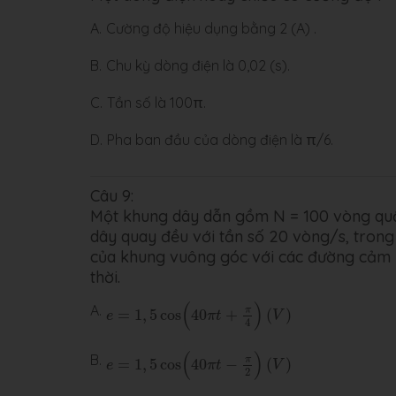
A.
Cường độ hiệu dụng bằng 2 (A) .
B.
Chu kỳ dòng điện là 0,02 (s).
C.
Tần số là 100π.
D.
Pha ban đầu của dòng điện là π/6.
Câu 9:
Một khung dây dẫn gồm N = 100 vòng quấn
dây quay đều với tần số 20 vòng/s, trong
của khung vuông góc với các đường cảm ứ
thời.
e
=
1
,
5
cos
(
40
π
t
+
π
4
)
(
V
)
(
)
A.
π
=
1
,
5
cos
40
+
(
)
e
π
t
V
4
e
=
1
,
5
cos
(
40
π
t
−
π
2
)
(
V
)
(
)
B.
π
=
1
,
5
cos
40
−
(
)
e
π
t
V
2