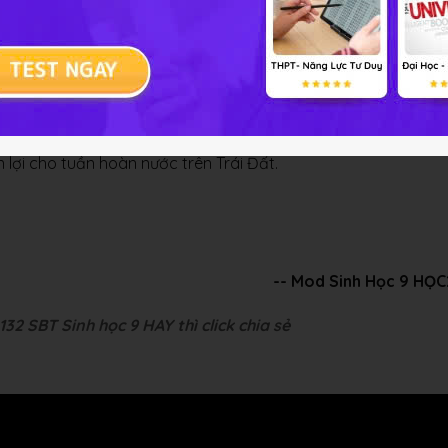
iải bài tập Sinh học 9 Bài 58
o vệ tài nguyên nước:
 lợi cho tuần hoàn nước trên Trái Đất.
-- Mod Sinh Học 9 HỌ
32 SBT Sinh học 9 HAY thì click chia sẻ