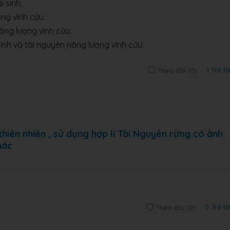
i sinh.
ợng vĩnh cửu.
năng lượng vĩnh cửu.
 sinh và tài nguyên năng lượng vĩnh cửu.
1 Trả lờ
Theo dõi (
0
)
thiên nhiên , sử dụng hợp lí Tài Nguyên rừng có ảnh
hác
0 Trả lờ
Theo dõi (
0
)