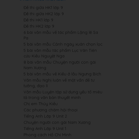
Đề thi giữa HK1 lớp 9
Đề thi giữa HK2 lớp 9
Đề thi HK1 lớp 9
Đề thi HK2 lớp 9
6 bài văn mẫu về tác phẩm Lặng lẽ Sa
Pa
5 bài văn mẫu Cảnh ngày xuân chọn lọc
5 bài văn mẫu tác phẩm Lục Vân Tiên
cứu Kiều Nguyệt Nga
8 bài văn mẫu Chuyện người con gái
Nam Xương
5 bài văn mẫu về Kiều ở lầu Ngưng Bích
Văn mẫu Nghị luận về một vấn đề tư
tưởng, đạo lí
Văn mẫu Luyện tập sử dụng yếu tố miêu
tả trong văn bản thuyết minh
Chị em Thúy Kiều
Các phương châm hội thoại
Tiếng Anh Lớp 9 Unit 2
Chuyện người con gái Nam Xương
Tiếng Anh Lớp 9 Unit 1
Phong cách Hồ Chí Minh