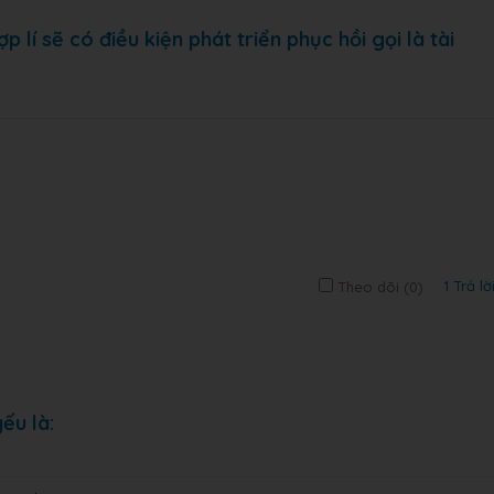
lí sẽ có điều kiện phát triển phục hồi gọi là tài
1 Trả lờ
Theo dõi (
0
)
ếu là: