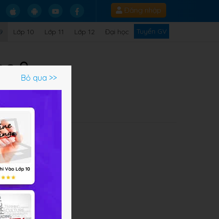
Đăng nhập
Tuyển GV
9
Lớp 10
Lớp 11
Lớp 12
Đại học
ọc 9
Bỏ qua >>