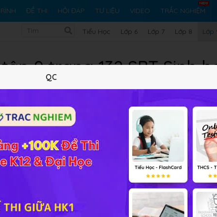
RÌNH
ĐỀ THI
HỎI ĐÁP
TƯ LIỆU
VIDEO
TRẮC NGHIỆM
Tiểu Học
Lớp 6
Lớp 7
Lớp 8
Lớp 
 tập 9 trang 132 SBT Sinh h
QC
5 trắc nghiệm
32 bài tập SGK
128 hỏi đáp
Lý thuyết
5
Trắc nghiệm
32
BT SGK
128
FAQ
 bảo vệ tài nguyên nước?
 lợi cho tuần hoàn nước trên Trái Đất.