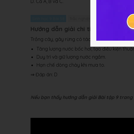
D. Cả A, B và C.
Sinh học 9 Bài 58
Trắc nghiệm Sinh học 9 Bài 58
G
Hướng dẫn giải chi tiết bài 9
Trồng cây, gây rừng có tác dụng trong việc bả
Tăng lượng nước bốc hơi, tạo điều kiện thuận
Duy trì và giữ lượng nước ngầm.
Hạn chế dòng chảy khi mưa to.
⇒ Đáp án: D
Nếu bạn thấy hướng dẫn giải Bài tập 9 trang 1