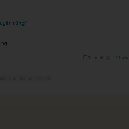
nguyên rừng?
rừng
1 Trả lờ
Theo dõi (
0
)
iải bài tập Sinh học 9 Bài 58