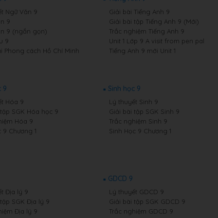
ết Ngữ Văn 9
Giải bài Tiếng Anh 9
n 9
Giải bài tập Tiếng Anh 9 (Mới)
n 9 (ngắn gọn)
Trắc nghiệm Tiếng Anh 9
u 9
Unit 1 Lớp 9 A visit from pen pal
i Phong cách Hồ Chí Minh
Tiếng Anh 9 mới Unit 1
 9
Sinh học 9
ết Hóa 9
Lý thuyết Sinh 9
i tập SGK Hóa học 9
Giải bài tập SGK Sinh 9
hiệm Hóa 9
Trắc nghiệm Sinh 9
 9 Chương 1
Sinh Học 9 Chương 1
GDCD 9
t Địa lý 9
Lý thuyết GDCD 9
 tập SGK Địa lý 9
Giải bài tập SGK GDCD 9
hiệm Địa lý 9
Trắc nghiệm GDCD 9