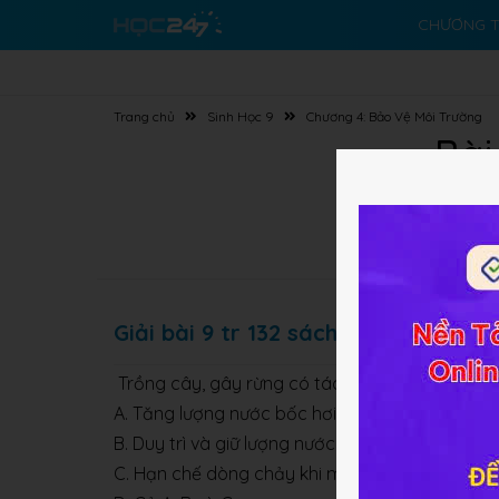
CHƯƠNG T
Trang chủ
Sinh Học 9
Chương 4: Bảo Vệ Môi Trường
Bài
Giải bài 9 tr 132 sách BT Sinh lớp 9
Trồng cây, gây rừng có tác dụng gì trong việc
A. Tăng lượng nước bốc hơi, tạo điều kiện thuận
B. Duy trì và giữ lượng nước ngầm.
C. Hạn chế dòng chảy khi mưa to.