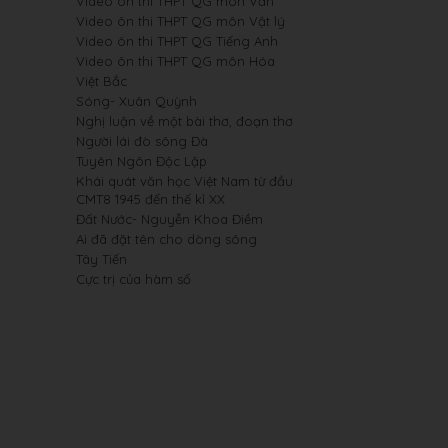
Video ôn thi THPT QG môn Văn
Video ôn thi THPT QG môn Vật lý
Video ôn thi THPT QG Tiếng Anh
Video ôn thi THPT QG môn Hóa
Việt Bắc
Sóng- Xuân Quỳnh
Nghị luận về một bài thơ, đoạn thơ
Người lái đò sông Đà
Tuyên Ngôn Độc Lập
Khái quát văn học Việt Nam từ đầu
CMT8 1945 đến thế kỉ XX
Đất Nước- Nguyễn Khoa Điềm
Ai đã đặt tên cho dòng sông
Tây Tiến
Cực trị của hàm số