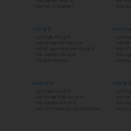
Trắc nghiệm Toán 12
Văn mẫu
Giải Tích 12 Chương 1
Soạn bà
Vật lý 12
Hoá học
Lý thuyết Vật Lý 12
Lý thuy
Giải bài tập SGK Vật Lý 12
Giải bà
Giải BT sách nâng cao Vật Lý 12
Giải BT
Trắc nghiệm Vật Lý 12
Trắc ng
Vật lý 12 Chương 1
Hoá Học
Lịch sử 12
Địa lý 1
Lý thuyết Lịch sử 12
Lý thuyế
Giải bài tập SGK Lịch sử 12
Giải bài
Trắc nghiệm Lịch sử 12
Trắc ngh
Lịch Sử 12 Chương 1 Lịch Sử Thế Giới
Địa Lý 1