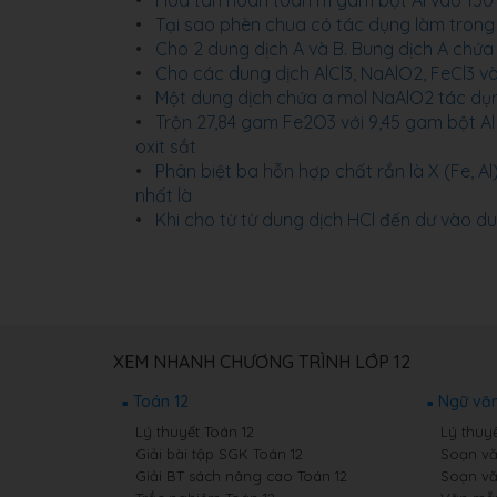
Hoà tan hoàn toàn m gam bột Al vào 150 
Tại sao phèn chua có tác dụng làm trong
Cho 2 dung dịch A và B. Bung dịch A chứa
Cho các dung dịch AlCl3, NaAlO2, FeCl3 và 
Một dung dịch chứa a mol NaAlO2 tác dụn
Trộn 27,84 gam Fe2O3 với 9,45 gam bột Al 
oxit sắt
Phân biệt ba hỗn hợp chất rắn là X (Fe, Al
nhất là
Khi cho từ từ dung dịch HCl đến dư vào du
XEM NHANH CHƯƠNG TRÌNH LỚP 12
Toán 12
Ngữ văn
Lý thuyết Toán 12
Lý thuy
Giải bài tập SGK Toán 12
Soạn vă
Giải BT sách nâng cao Toán 12
Soạn vă