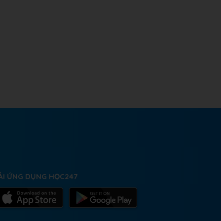
ẢI ỨNG DỤNG HỌC247