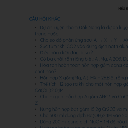
CÂU HỎI KHÁC
Dự án luyện nhôm Đắk Nông là dự án luy
trong nước
Cho sơ đồ phản ứng sau: Al → X → Y → AlCl
Sục từ từ khí CO2 vào dung dịch natri alum
Điều nào dưới đây là sai?
Có ba chất rắn riêng biệt: Al, Mg, Al2O3. D
Hòa tan hoàn toàn hỗn hợp gồm canxi c
chất nào?
Hỗn hợp X gồm(Mg, Al). MX = 26.Biết rằn
Thể tích H2 tạo ra khi cho một hỗn hợp gồm
Ca(OH)2 0,1M
Cho m gam hỗn hợp A gồm Al4C3 và CaC2 
Z
Nung hỗn hợp bột gồm 15,2g Cr2O3 và m 
Cho 300 ml dung dịch Ba(OH)2 1M vào 200
Dùng 200 ml dung dịch NaOH 1M để hòa tan