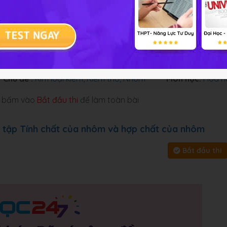
 cung cấp đáp án và lời giải
Chủ đề :
Kim loại kiềm, Kiềm thổ, Nhôm
Môn học:
Hóa h
y, bấm vào
Bắt đầu thi
để làm toàn bài
n tập Tính chất của nhôm và hợp chất của nhôm
Bắt đầu thi