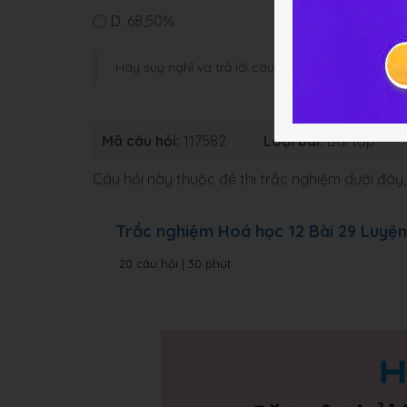
D.
68,50%.
Hãy suy nghĩ và trả lời câu hỏi trước khi HOC247
Mã câu hỏi:
117582
Loại bài:
Bài tập
Câu hỏi này thuộc đề thi trắc nghiệm dưới đâ
Trắc nghiệm Hoá học 12 Bài 29 Luyệ
20 câu hỏi | 30 phút