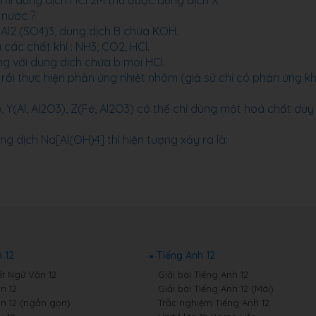
ml dung dịch HCl 2M thu được dung dịch X
 nước ?
 Al2 (SO4)3, dung dịch B chứa KOH.
các chất khí : NH3, CO2, HCl.
g với dung dịch chứa b moi HCl.
rồi thực hiện phản ứng nhiệt nhôm (giả sử chỉ có phản ứng k
), Y(Al, Al2O3), Z(Fe, Al2O3) có thể chỉ dùng một hoá chất duy
ng dịch Na[Al(OH)4] thì hiện tượng xảy ra là:
 12
Tiếng Anh 12
ết Ngữ Văn 12
Giải bài Tiếng Anh 12
n 12
Giải bài Tiếng Anh 12 (Mới)
n 12 (ngắn gọn)
Trắc nghiệm Tiếng Anh 12