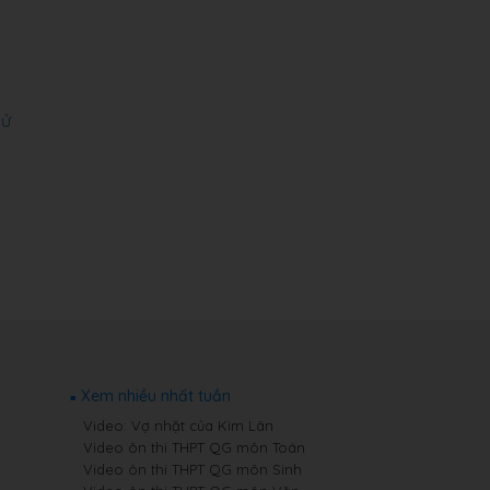
hử
Xem nhiều nhất tuần
Video: Vợ nhặt của Kim Lân
Video ôn thi THPT QG môn Toán
Video ôn thi THPT QG môn Sinh