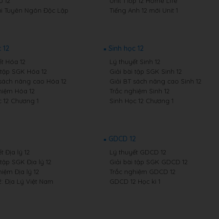
 12
Unit 1 lớp 12 Home Life
i Tuyên Ngôn Độc Lập
Tiếng Anh 12 mới Unit 1
 12
Sinh học 12
ết Hóa 12
Lý thuyết Sinh 12
i tập SGK Hóa 12
Giải bài tập SGK Sinh 12
 sách nâng cao Hóa 12
Giải BT sách nâng cao Sinh 12
hiệm Hóa 12
Trắc nghiệm Sinh 12
 12 Chương 1
Sinh Học 12 Chương 1
2
GDCD 12
t Địa lý 12
Lý thuyết GDCD 12
 tập SGK Địa lý 12
Giải bài tập SGK GDCD 12
iệm Địa lý 12
Trắc nghiệm GDCD 12
2: Địa Lý Việt Nam
GDCD 12 Học kì 1