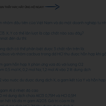
ện nhôm đầu tiên của Việt Nam và do một doanh nghiệp tư n
3. X, Y có thể lần lượt là cặp chất nào sau đây?
inat đến dư thì:
ung dịch có thể phân biệt được 3 chất rắn trên là:
acbua và nhôm cacbua trong dd HCl thu được hỗn hợp khí g
g m gam hỗn hợp X phản ứng vừa đủ với lượng O2
 0,5 mol K; 0,2 mol Na; 1,2 mol Al vào 2 lít dung dịch
vào nước dư được dung dịch X, a gam kết tủa Y và hỗn hợp 
gam Al ở nhiệt độ cao
 ml dung dịch chứa AlCl3 0,75M và HCl 0,5M
 hết tối đa m gam Al2O3. Giá trị của m là: