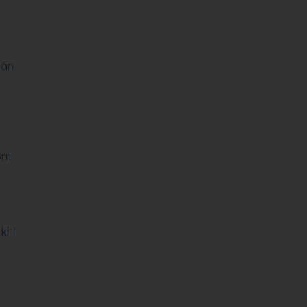
hân
ồm
khí