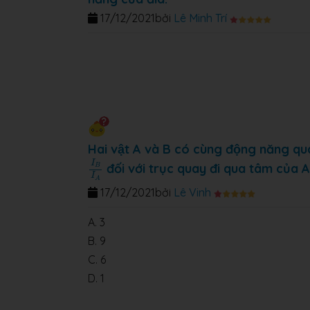
17/12/2021
bởi
Lê Minh Trí
Hai vật A và B có cùng động năng qua
I
B
I
A
I
đối với trục quay đi qua tâm của A 
B
I
A
17/12/2021
bởi
Lê Vinh
A. 3
B. 9
C. 6
D. 1