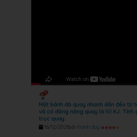
Một bánh đà quay nhanh dần đều từ tr
60
và có động năng quay là
60
KJ. Tính g
trục quay.
16/12/2021
bởi
thanh duy