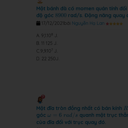
Một bánh đà có momen quán tính đối v
8900
độ góc
8900
rad/s. Động năng quay cu
17/12/2021
bởi
Nguyễn Hạ Lan
8
A. 9,1.10
J.
B. 11 125 J.
7
C.9,9.10
J.
D. 22 250J.
R
Một đĩa tròn đồng nhất có bán kính
R
ω
=
6
r
a
d
/
s
góc
=
6
/
quanh một trục thẳ
ω
r
a
d
s
của đĩa đối với trục quay đó.