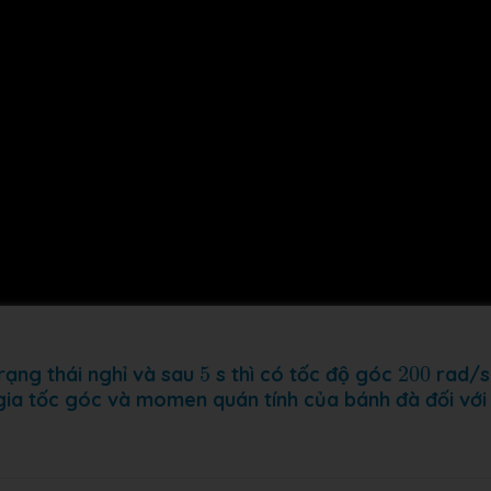
5
200
ạng thái nghỉ và sau
5
s thì có tốc độ góc
200
rad/s
ia tốc góc và momen quán tính của bánh đà đối với