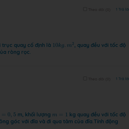
1 Trả lờ
Theo dõi (
0
)
10
k
g
.
m
2
2
 trục quay cố định là
10
.
, quay đều với tốc độ
k
g
m
̉a ròng rọc.
1 Trả lờ
Theo dõi (
0
)
=
0
,
5
m
=
1
=
0
,
5
m, khối lượng
=
1
kg quay đều với tốc độ
m
g góc với đĩa và đi qua tâm của đĩa.Tính động