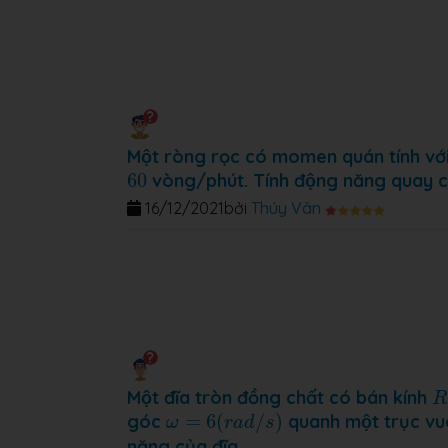
Một ròng rọc có momen quán tính với
60
60
vòng/phút. Tính động năng quay cu
16/12/2021
bởi
Thúy Vân
R
Một đĩa tròn đồng chất có bán kính
R
ω
=
6
(
r
a
d
/
s
)
góc
=
6
(
/
)
quanh một trục vuôn
ω
r
a
d
s
năng của đĩa.