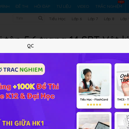
RÌNH
ĐỀ THI
HỎI ĐÁP
TƯ LIỆU
VIDEO
TRẮC NGHIỆM
Tiểu Học
Lớp 6
Lớp 7
Lớp 8
Lớp 
i tập 5.6 trang 14 SBT Vật lý
QC
10 trắc nghiệm
19 bài tập SGK
477 hỏi đáp
Lý thuyết
10
Trắc nghiệm
19
BT SGK
477
FA
 có phương trình lần lượt là : x
= 5cos(πt/2 + π/4)(cm) và x
1
u của dao động tổng hợp là