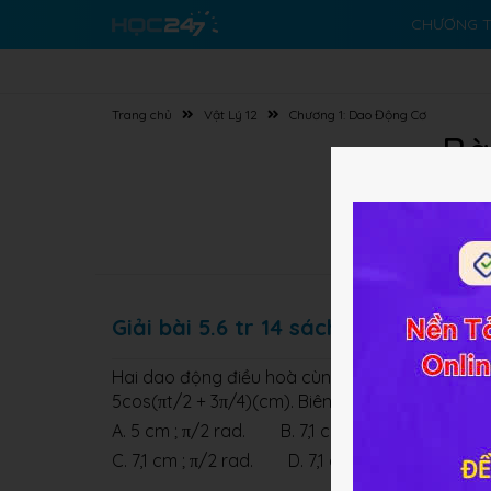
CHƯƠNG T
Trang chủ
Vật Lý 12
Chương 1: Dao Động Cơ
Bà
Giải bài 5.6 tr 14 sách BT Lý lớp 12
Hai dao động điều hoà cùng phương, cùng tần số
5cos(πt/2 + 3π/4)(cm). Biên độ và pha ban đầ
A. 5 cm ; π/2 rad. B. 7,1 cm ; 0 rad.
C. 7,1 cm ; π/2 rad. D. 7,1 cm ; π/4 rad.