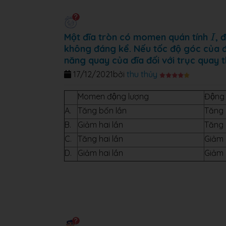
I
Một đĩa tròn có momen quán tính
, 
I
không đáng kể. Nếu tốc độ góc của 
năng quay của đĩa đối với trục quay 
17/12/2021
bởi
thu thủy
Momen động lượng
Động
A.
Tăng bốn lần
Tăng h
B.
Giảm hai lần
Tăng b
C.
Tăng hai lần
Giảm 
D.
Giảm hai lần
Giảm 