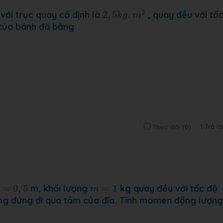
2
,
5
k
g
.
m
2
2
ới trục quay cố định là
2
,
5
.
, quay đều với tố
k
g
m
̉a bánh đà bằng
1 Trả lờ
Theo dõi (
0
)
=
0
,
5
m
=
1
=
0
,
5
m, khối lượng
=
1
kg quay đều với tốc độ
m
ng đứng đi qua tâm của đĩa. Tính momen động lượng