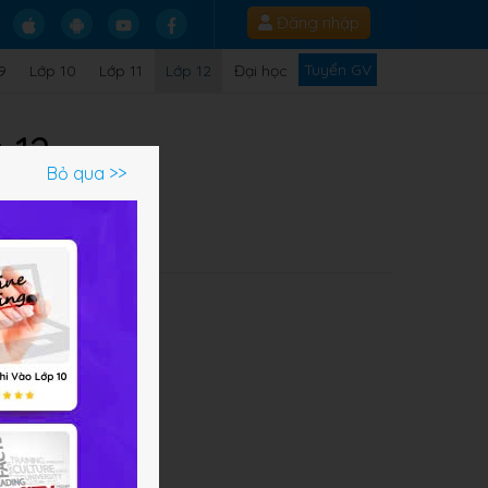
Đăng nhập
Tuyển GV
9
Lớp 10
Lớp 11
Lớp 12
Đại học
 12
Bỏ qua >>
Q
=
2