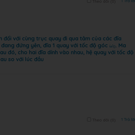
1 Trả lờ
Theo dõi (
0
)
 đối với cùng trục quay đi qua tâm của các đĩa
ω
0
ên) đang đứng yên, đĩa 1 quay với tốc độ góc
. Ma
ω
0
au đó, cho hai đĩa dính vào nhau, hệ quay với tốc độ
au so với lúc đầu
1 Trả lờ
Theo dõi (
0
)