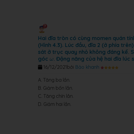
Hai đĩa tròn có cùng momen quán tính
(Hình 4.3). Lúc đầu, đĩa 2 (ở phía tr
sát ở trục quay nhỏ không đáng kể. S
ω
góc
. Động năng của hệ hai đĩa lúc s
ω
16/12/2021
bởi
Bảo khanh
A. Tăng ba lần.
B. Giảm bốn lần.
C. Tăng chín lần.
D. Giảm hai lần.