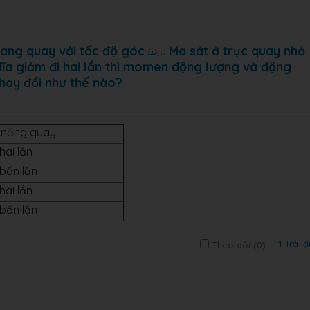
ω
0
đang quay với tốc độ góc
. Ma sát ở trục quay nhỏ
ω
0
đĩa giảm đi hai lần thì momen động lượng và động
thay đổi như thế nào?
 năng quay
ai lần
ốn lần
hai lần
bốn lần
1 Trả lờ
Theo dõi (
0
)