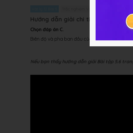
Vật lý 12 Bài 5
Trắc nghiệm Vật lý 12 Bài 5
Giải bài 
Hướng dẫn giải chi tiết
Chọn đáp án C.
Biên độ và pha ban đầu của dao động tổng hợp
Nếu bạn thấy hướng dẫn giải Bài tập 5.6 trang 