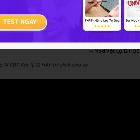
tập Vật lý 12 Bài 5
 là 7,1 cm ; π/2 rad.
-- Mod Vật Lý 12 HỌ
14 SBT Vật lý 12 HAY thì click chia sẻ