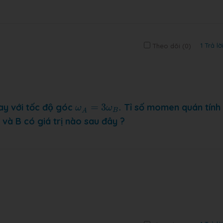
1 Trả lờ
Theo dõi (
0
)
ω
A
=
3
ω
B
.
y với tốc độ góc
=
3
.
Tỉ số momen quán tính
ω
ω
B
A
và B có giá trị nào sau đây ?