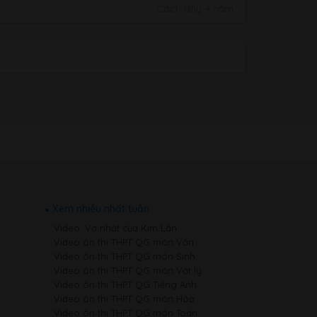
Cách đây 4 năm
Xem nhiều nhất tuần
Video: Vợ nhặt của Kim Lân
Video ôn thi THPT QG môn Văn
Video ôn thi THPT QG môn Sinh
Video ôn thi THPT QG môn Vật lý
Video ôn thi THPT QG Tiếng Anh
Video ôn thi THPT QG môn Hóa
Video ôn thi THPT QG môn Toán