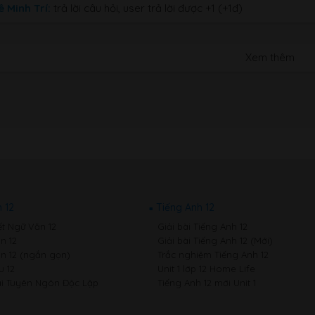
ê Minh Trí:
trả lời câu hỏi, user trả lời được +1 (+1đ)
Xem thêm
 12
Tiếng Anh 12
ết Ngữ Văn 12
Giải bài Tiếng Anh 12
n 12
Giải bài Tiếng Anh 12 (Mới)
n 12 (ngắn gọn)
Trắc nghiệm Tiếng Anh 12
 12
Unit 1 lớp 12 Home Life
i Tuyên Ngôn Độc Lập
Tiếng Anh 12 mới Unit 1