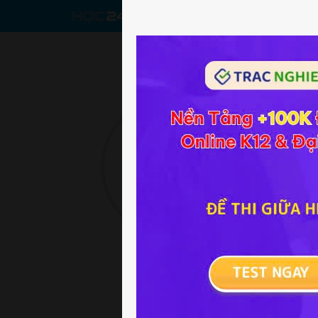
CHƯƠNG T
Lê Minh Trí
L
15/09/2000
L