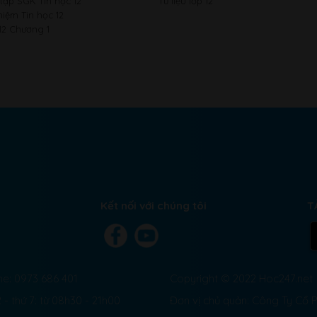
 tập SGK Tin học 12
Tư liệu lớp 12
hiệm Tin học 12
12 Chương 1
Kết nối với chúng tôi
T
ne: 0973 686 401
Copyright © 2022 Hoc247.net
 - thứ 7: từ 08h30 - 21h00
Đơn vị chủ quản: Công Ty Cổ