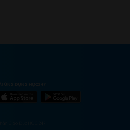
ẢI ỨNG DỤNG HỌC247
 Phần Giáo Dục HỌC 247