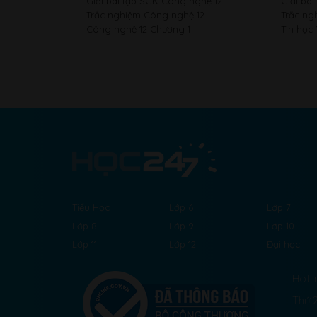
Giải bài tập SGK Công nghệ 12
Giải bài
Trắc nghiệm Công nghệ 12
Trắc ng
Công nghệ 12 Chương 1
Tin học 
Tiểu Học
Lớp 6
Lớp 7
Lớp 8
Lớp 9
Lớp 10
Lớp 11
Lớp 12
Đại học
Hotli
Thứ 2