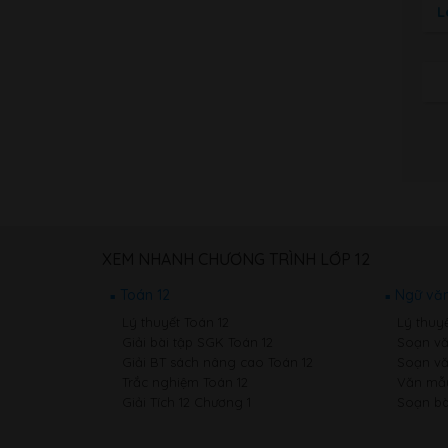
L
XEM NHANH CHƯƠNG TRÌNH LỚP 12
Toán 12
Ngữ văn
Lý thuyết Toán 12
Lý thuy
Giải bài tập SGK Toán 12
Soạn vă
Giải BT sách nâng cao Toán 12
Soạn vă
Trắc nghiệm Toán 12
Văn mẫu
Giải Tích 12 Chương 1
Soạn bà