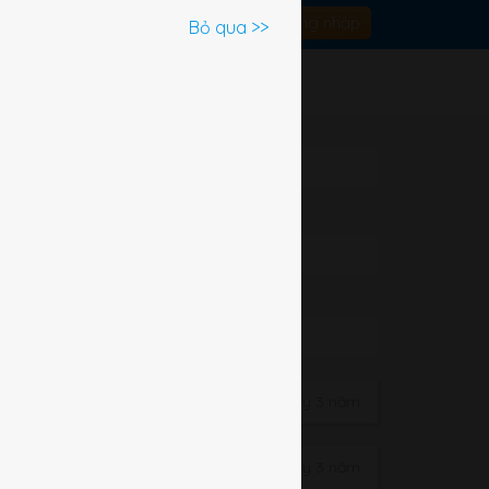
Đăng nhập
Bỏ qua >>
ần đây
(265)
Cách đây 3 năm
Cách đây 3 năm