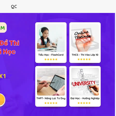
RÌNH
ĐỀ THI
HỎI ĐÁP
TƯ LIỆU
VIDEO
TRẮC NGHIỆM
QC
Lê Minh Trí's Profile
Bạn bè
(0)
Không có Hoạt động g
Điểm thưởng gần đây
ê Minh Trí:
trả lời câu hỏi, user trả lời được +1 (+1đ)
ê Minh Trí:
trả lời câu hỏi, user trả lời được +1 (+1đ)