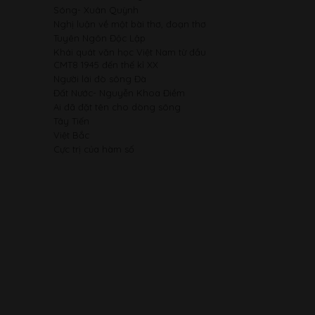
Sóng- Xuân Quỳnh
Nghị luận về một bài thơ, đoạn thơ
Tuyên Ngôn Độc Lập
Khái quát văn học Việt Nam từ đầu
CMT8 1945 đến thế kỉ XX
Người lái đò sông Đà
Đất Nước- Nguyễn Khoa Điềm
Ai đã đặt tên cho dòng sông
Tây Tiến
Việt Bắc
Cực trị của hàm số