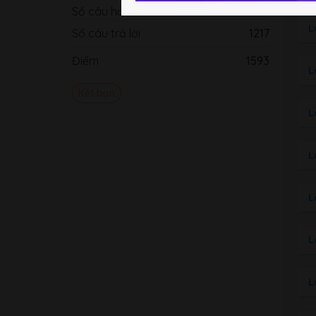
Số câu hỏi
2114
L
Số câu trả lời
1217
Điểm
1593
L
Kết bạn
L
L
L
L
L