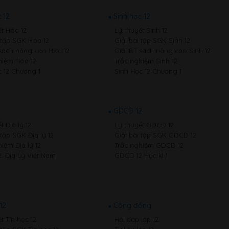
 12
Sinh học 12
ết Hóa 12
Lý thuyết Sinh 12
i tập SGK Hóa 12
Giải bài tập SGK Sinh 12
 sách nâng cao Hóa 12
Giải BT sách nâng cao Sinh 12
hiệm Hóa 12
Trắc nghiệm Sinh 12
 12 Chương 1
Sinh Học 12 Chương 1
2
GDCD 12
t Địa lý 12
Lý thuyết GDCD 12
 tập SGK Địa lý 12
Giải bài tập SGK GDCD 12
iệm Địa lý 12
Trắc nghiệm GDCD 12
2: Địa Lý Việt Nam
GDCD 12 Học kì 1
12
Cộng đồng
t Tin học 12
Hỏi đáp lớp 12