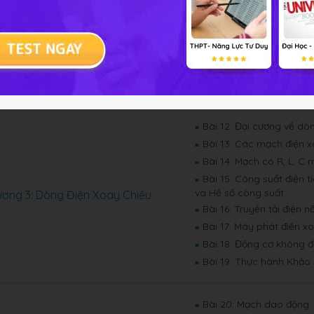
Bài 7: Sóng cơ và sự tr
■
Bài 8: Giao thoa sóng
■
ơng 2: Sóng Cơ Và Sóng Âm
Bài 9: Sóng dừng
■
Bài 10: Đặc trưng Vật l
■
Bài 11: Đặc trưng sinh l
■
Bài 12: Đại cương về dò
■
Bài 13: Các mạch điện x
■
Bài 14: Mạch có R, L, C 
■
Bài 15: Công suất điện 
■
và Hệ số công suất
ơng 3: Dòng Điện Xoay Chiều
Bài 16: Truyền tải điện
■
Bài 17: Máy phát điện x
■
Bài 18: Động cơ không 
■
Bài 19: Thực hành Khảo
■
Bài 20: Mạch dao động
■