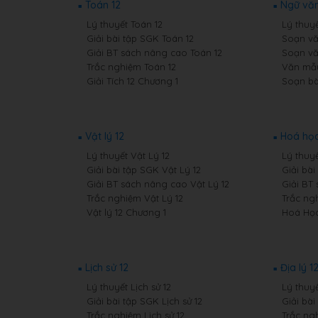
Toán 12
Ngữ văn
Lý thuyết Toán 12
Lý thuy
Giải bài tập SGK Toán 12
Soạn vă
Giải BT sách nâng cao Toán 12
Soạn vă
Trắc nghiệm Toán 12
Văn mẫu
Giải Tích 12 Chương 1
Soạn bà
Vật lý 12
Hoá học
Lý thuyết Vật Lý 12
Lý thuy
Giải bài tập SGK Vật Lý 12
Giải bà
Giải BT sách nâng cao Vật Lý 12
Giải BT
Trắc nghiệm Vật Lý 12
Trắc ng
Vật lý 12 Chương 1
Hoá Học
Lịch sử 12
Địa lý 1
Lý thuyết Lịch sử 12
Lý thuyế
Giải bài tập SGK Lịch sử 12
Giải bài
Trắc nghiệm Lịch sử 12
Trắc ngh