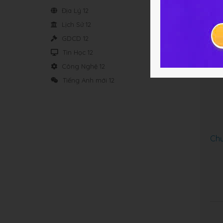
Địa Lý 12
Lịch Sử 12
Chư
GDCD 12
Tin Học 12
Công Nghệ 12
Tiếng Anh mới 12
Chư