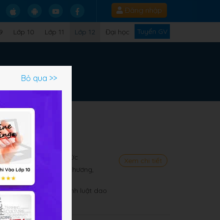
Đăng nhập
Tuyển GV
9
Lớp 10
Lớp 11
Lớp 12
Đại học
Bỏ qua >>
a
n và dao động cưỡng bức
Xem chi tiết
o động điều hòa cùng phương,
háp Fre-Nen
át thực nghiệm các định luật dao