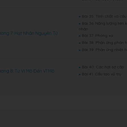
Bài 35: Tính chất và cấu
■
Bài 36: Năng lượng liên
■
nhân
ơng 7: Hạt Nhân Nguyên Tử
Bài 37: Phóng xạ
■
Bài 38: Phản ứng phân 
■
Bài 39: Phản ứng nhiệt 
■
Bài 40: Các hạt sơ cấp
■
ơng 8: Từ Vi Mô Đến Vĩ Mô
Bài 41: Cấu tạo vũ trụ
■