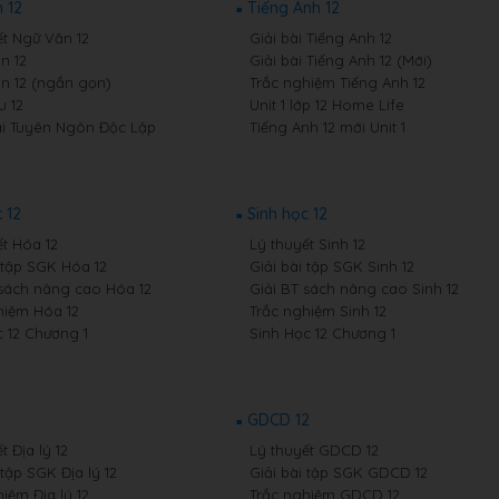
 12
Tiếng Anh 12
ết Ngữ Văn 12
Giải bài Tiếng Anh 12
n 12
Giải bài Tiếng Anh 12 (Mới)
n 12 (ngắn gọn)
Trắc nghiệm Tiếng Anh 12
 12
Unit 1 lớp 12 Home Life
i Tuyên Ngôn Độc Lập
Tiếng Anh 12 mới Unit 1
 12
Sinh học 12
ết Hóa 12
Lý thuyết Sinh 12
i tập SGK Hóa 12
Giải bài tập SGK Sinh 12
 sách nâng cao Hóa 12
Giải BT sách nâng cao Sinh 12
hiệm Hóa 12
Trắc nghiệm Sinh 12
 12 Chương 1
Sinh Học 12 Chương 1
2
GDCD 12
t Địa lý 12
Lý thuyết GDCD 12
 tập SGK Địa lý 12
Giải bài tập SGK GDCD 12
iệm Địa lý 12
Trắc nghiệm GDCD 12