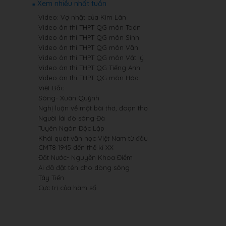
Xem nhiều nhất tuần
Video: Vợ nhặt của Kim Lân
Video ôn thi THPT QG môn Toán
Video ôn thi THPT QG môn Sinh
Video ôn thi THPT QG môn Văn
Video ôn thi THPT QG môn Vật lý
Video ôn thi THPT QG Tiếng Anh
Video ôn thi THPT QG môn Hóa
Việt Bắc
Sóng- Xuân Quỳnh
Nghị luận về một bài thơ, đoạn thơ
Người lái đò sông Đà
Tuyên Ngôn Độc Lập
Khái quát văn học Việt Nam từ đầu
CMT8 1945 đến thế kỉ XX
Đất Nước- Nguyễn Khoa Điềm
Ai đã đặt tên cho dòng sông
Tây Tiến
Cực trị của hàm số