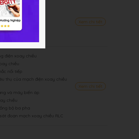
uyền sóng cơ
Xem chi tiết
ý của âm
í của âm
ng điện xoay chiều
oay chiều
mắc nối tiếp
tiêu thụ của mạch điện xoay chiều
Xem chi tiết
 năng và máy biến áp
oay chiều
đồng bộ ba pha
 sát đoạn mạch xoay chiều RLC