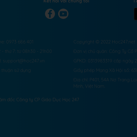
Kết nối với chúng tôi
T
ne: 0973 686 401
Copyright © 2022 Hoc247.net
 - thứ 7: từ 08h30 - 21h00
Đơn vị chủ quản: Công Ty Cổ
l: support@hoc247.vn
GPKD: 0313983319 cấp ngày 
 thuận sử dụng
Giấy phép Mạng Xã Hội số:
63
Địa chỉ: P401, 54A Nơ Trang L
Minh, Việt Nam.
Giám đốc Công ty CP Giáo Dục Học 247