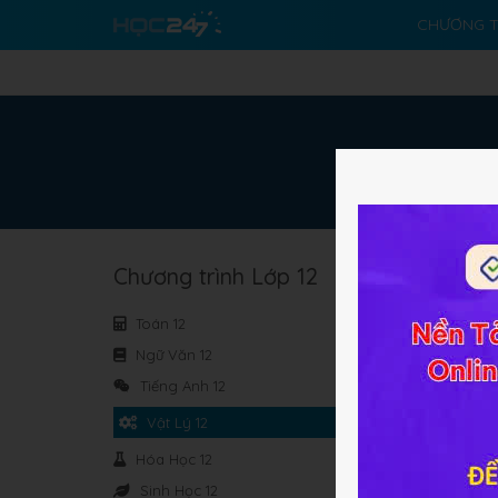
CHƯƠNG T
Chương trình Lớp 12
Toán 12
Ngữ Văn 12
Chư
Tiếng Anh 12
Vật Lý 12
Hóa Học 12
Sinh Học 12