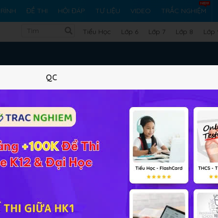
RÌNH
ĐỀ THI
HỎI ĐÁP
TƯ LIỆU
VIDEO
TRẮC NGHIỆM
Tiểu Học
Lớp 6
Lớp 7
Lớp 8
Lớp 
Vật Lý Lớp 12
QC
Bài 1: Dao động điều hò
■
Bài 2: Con lắc lò xo
■
Bài 3: Con lắc đơn
■
Bài 4: Dao động tắt dầ
■
ơng 1: Dao Động Cơ
Bài 5: Tổng hợp hai da
■
cùng tần số và Phương p
Bài 6: Thực hành Khảo s
■
động của con lắc đơn