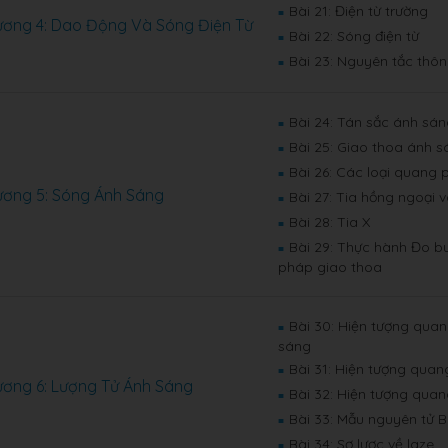
Bài 21: Điện từ trường
■
ơng 4: Dao Động Và Sóng Điện Từ
Bài 22: Sóng điện từ
■
Bài 23: Nguyên tắc thôn
■
Bài 24: Tán sắc ánh sá
■
Bài 25: Giao thoa ánh 
■
Bài 26: Các loại quang 
■
ơng 5: Sóng Ánh Sáng
Bài 27: Tia hồng ngoại v
■
Bài 28: Tia X
■
Bài 29: Thực hành Đo 
■
pháp giao thoa
Bài 30: Hiện tượng quan
■
sáng
Bài 31: Hiện tượng quan
■
ơng 6: Lượng Tử Ánh Sáng
Bài 32: Hiện tượng qua
■
Bài 33: Mẫu nguyên tử 
■
Bài 34: Sơ lược về laze
■