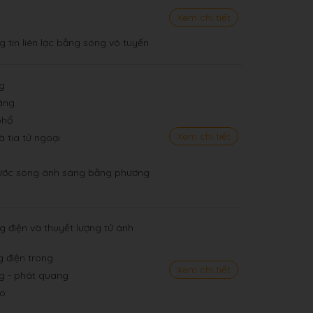
Xem chi tiết
g tin liên lạc bằng sóng vô tuyến
ng
sáng
phổ
Xem chi tiết
à tia tử ngoại
bước sóng ánh sáng bằng phương
g điện và thuyết lượng tử ánh
g điện trong
Xem chi tiết
ng - phát quang
Bo