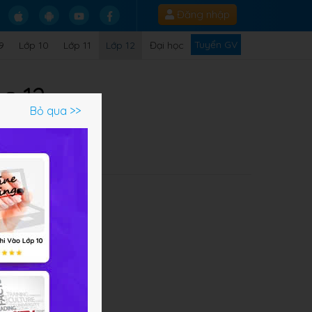
Đăng nhập
Tuyển GV
9
Lớp 10
Lớp 11
Lớp 12
Đại học
c 12
Bỏ qua >>
Q