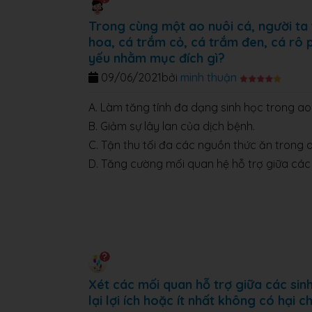
Trong cùng một ao nuôi cá, người ta
hoa, cá trắm cỏ, cá trắm đen, cá rô p
yếu nhằm mục đích gì?
09/06/2021
bởi
minh thuận
A. Làm tăng tính đa dạng sinh học trong ao
B. Giảm sự lây lan của dịch bệnh.
C. Tận thu tối đa các nguồn thức ăn trong 
D. Tăng cường mối quan hệ hỗ trợ giữa các 
Xét các mối quan hỗ trợ giữa các sin
lại lợi ích hoặc ít nhất không có hại c