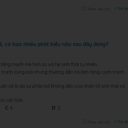
1 Trả lờ
Theo dõi (
0
)
ã, có bao nhiêu phát biểu nào sau đây đúng?
 tầng mạnh mẽ hơn so với hệ sinh thái tự nhiên,
 tranh cùng loài nhưng thường dẫn tới làm tăng cạnh tranh
quần xã là do sự phân bố không đều của nhân tố sinh thái và
ủa các loài.
.
C
. 4.
D
. 2.
1 Trả lờ
Theo dõi (
0
)