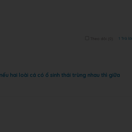
1 Trả lờ
Theo dõi (
0
)
ếu hai loài cá có ổ sinh thái trùng nhau thì giữa