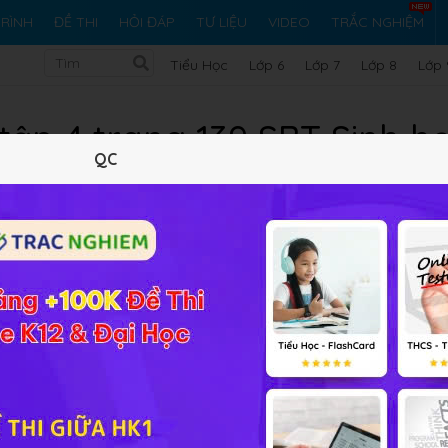
RÌNH
ĐỀ THI
HỎI ĐÁP
TƯ LIỆU
VIDEO
TRẮC NGHIỆM
Tiểu Học
Lớp 6
Lớp 7
Lớp 8
Lớp 
 tập 4 trang 139 SBT Sinh họ
QC
10 trắc nghiệm
32 bài tập SGK
421 hỏi đáp
Lý thuyết
10
Trắc nghiệm
32
BT SGK
421
FA
ần xã, các trường hợp sau thuộc mối quan hệ nào?