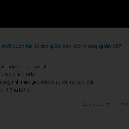
 mối quan hệ hỗ trợ giữa các loài trong quần xã?
h, hợp tác và hội sinh.
ều được hưởng lợi.
ng tính thiết yếu đối với sự tồn tại của loài
u không bị hại.
1 Trả lờ
Theo dõi (
0
)