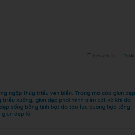
1 Trả lờ
Theo dõi (
0
)
ùng ngập thủy triều ven biển. Trong mô của giun dẹ
 triều xuống, giun dẹp phơi mình trên cát và khi đó
 dẹp sống bằng tinh bột do tảo lục quang hợp tổng
 giun dẹp là