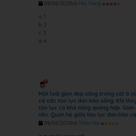
09/06/2021
bởi
Mai Trang
a. 1
b. 2
c. 3
d. 4
Một loài giun dẹp sống trong cát ở v
có các tảo lục đơn bào sống. Khi thủy
tảo lục có khả năng quang hợp. Giun
nên. Quan hệ giữa tảo lục đơn bào và
09/06/2021
bởi
Thiên Mai