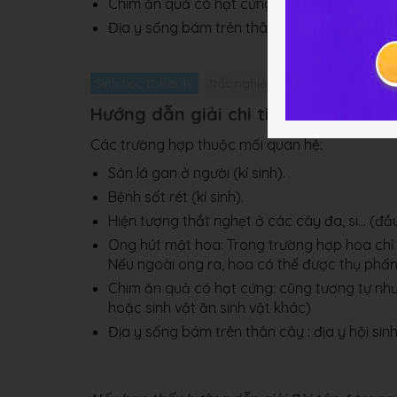
Chim ăn quả có hạt cứng.
Địa y sống bám trên thân cây cao.
Sinh học 12 Bài 40
Trắc nghiệm Sinh học 12 Bài 40
Hướng dẫn giải chi tiết bài 4
Các trường hợp thuộc mối quan hệ:
Sán lá gan ở người (kí sinh).
Bệnh sốt rét (kí sinh).
Hiện tượng thắt nghẹt ở các cây đa, si... (đầu 
Ong hút mật hoa: Trong trường hợp hoa chỉ c
Nếu ngoài ong ra, hoa có thể được thụ phấn
Chim ăn quả có hạt cứng: cũng tương tự như
hoặc sinh vật ăn sinh vật khác)
Địa y sống bám trên thân cây : địa y hội sinh