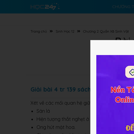
CHƯƠNG T
Trang chủ
Sinh Học 12
Chương 2: Quần Xã Sinh Vật
Bài
Giải bài 4 tr 139 sách BT Sinh lớp 12
Xét về các mối quan hệ giữa các loài trong qu
Sán lá
Hiện tượng thắt nghẹt ở các cây đa, si...
Ong hút mật hoa.