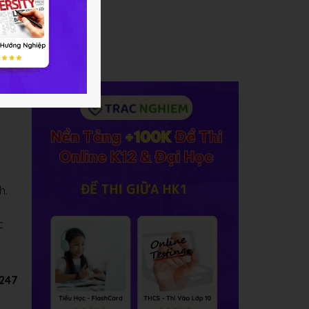
h.
c
C247