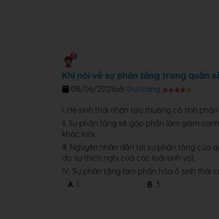
Khi nói về sự phân tầng trong quần x
08/06/2021
bởi
thu trang
I. Hệ sinh thái nhân tạo thường có tính phân
II. Sự phân tầng sẽ góp phần làm giảm cạnh
khác loài.
III. Nguyên nhân dẫn tới sự phân tầng của 
do sự thích nghi của các loài sinh vật.
IV. Sự phân tầng làm phân hóa ổ sinh thái c
A
. 1.
B
. 3