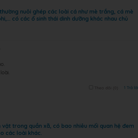
 thường nuôi ghép các loài cá như mè trắng, cá mè
hi,... có các ổ sinh thái dinh dưỡng khác nhau chủ
.
ao.
loài.
1 Trả lờ
Theo dõi (
0
)
h vật trong quần xã, có bao nhiêu mối quan hệ đem
ho các loài khác.