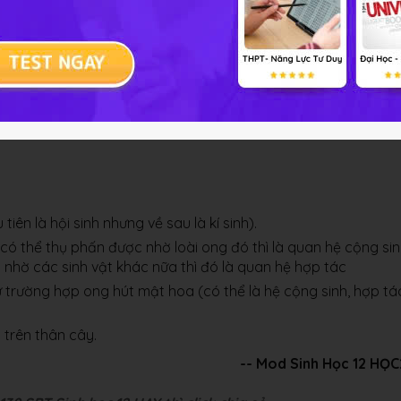
Giải bài tập Sinh học 12 Bài 40
tiên là hội sinh nhưng về sau là kí sinh).
ó thể thụ phấn được nhờ loài ong đó thì là quan hệ cộng sin
 nhờ các sinh vật khác nữa thì đó là quan hệ hợp tác
 trường hợp ong hút mật hoa (có thể là hệ cộng sinh, hợp tá
 trên thân cây.
-- Mod Sinh Học 12 HỌ