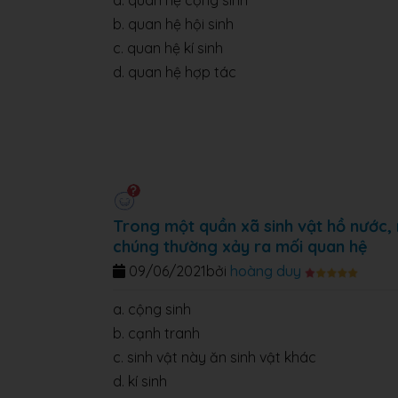
a. quan hệ cộng sinh
b. quan hệ hội sinh
c. quan hệ kí sinh
d. quan hệ hợp tác
Trong một quần xã sinh vật hồ nước, n
chúng thường xảy ra mối quan hệ
09/06/2021
bởi
hoàng duy
a. cộng sinh
b. cạnh tranh
c. sinh vật này ăn sinh vật khác
d. kí sinh