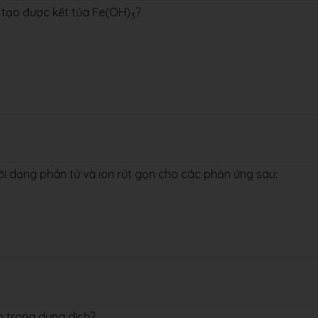
 tạo được kết tủa Fe(OH)
?
3
ới dạng phân tử và ion rút gọn cho các phản ứng sau:
n trong dung dịch?