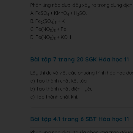
Phản ứng nào dưới đây xảy ra trong dung dịch
A. FeSO
+ KMnO
+ H
SO
4
4
2
4
B. Fe
(SO
)
+ KI
2
4
3
C. Fe(NO
)
+ Fe
3
3
D. Fe(NO
)
+ KOH
3
3
Bài tập 7 trang 20 SGK Hóa học 11
Lấy thí dụ và viết các phương trình hóa học dư
a) Tạo thành chất kết tủa.
b) Tạo thành chất điện li yếu.
c) Tạo thành chất khí.
Bài tập 4.1 trang 6 SBT Hóa học 11
Phản ứng nào dưới đây là phản ứng trao đổi io