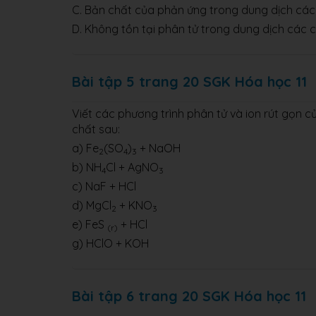
C. Bản chất của phản ứng trong dung dịch các c
D. Không tồn tại phân tử trong dung dịch các ch
Bài tập 5 trang 20 SGK Hóa học 11
Viết các phương trình phân tử và ion rút gọn 
chất sau:
a) Fe
(SO
)
+ NaOH
2
4
3
b) NH
Cl + AgNO
4
3
c) NaF + HCl
d) MgCl
+ KNO
2
3
e) FeS
+ HCl
(r)
g) HClO + KOH
Bài tập 6 trang 20 SGK Hóa học 11