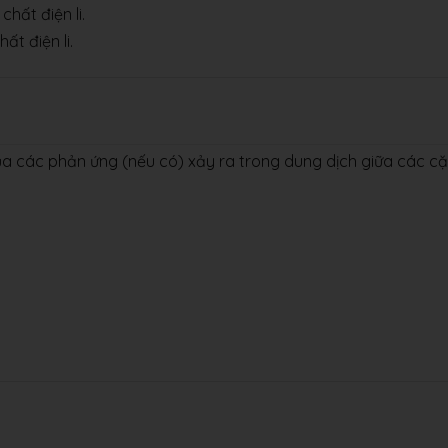
hất điện li.
ất điện li.
của các phản ứng (nếu có) xảy ra trong dung dịch giữa các c