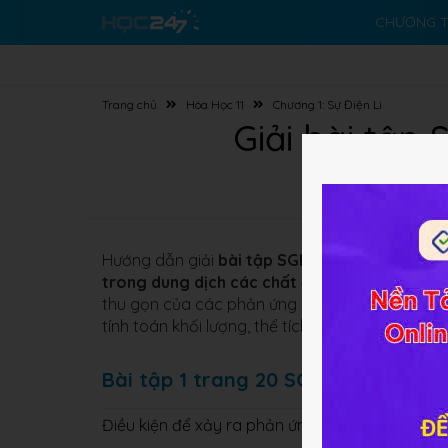
CHƯƠNG T
Trang chủ
Hóa Học 11
Chương 1: Sự Điện Li
Giải bài tập
Hướng dẫn giải
bài tập SGK
Cơ bản và sách N
trong dung dịch các chất điện li
giúp các em h
thu gọn của các phản ứng xảy ra trong dung dịc
tính toán khối lượng, thể tích…các sản phẩm th
Bài tập 1 trang 20 SGK Hóa học 11
Điều kiện để xảy ra phản ứng trao đổi ion trong 