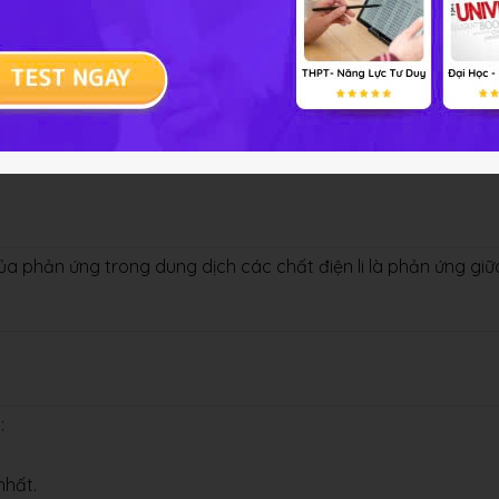
iđroxit có tính bazơ và phản ứng giữa muối cacbonat và dung
ủa phản ứng trong dung dịch các chất điện li là phản ứng giữ
:
nhất.