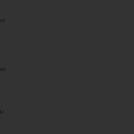
ml
t
ành
dư