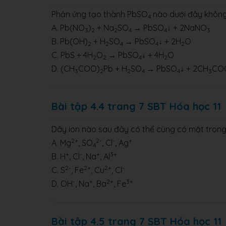
Phản ứng tạo thành PbSO
nào dưới đây không 
4
A. Pb(NO
)
+ Na
SO
→ PbSO
↓ + 2NaNO
3
2
2
4
4
3
B. Pb(OH)
+ H
SO
→ PbSO
↓ + 2H
O
2
2
4
4
2
C. PbS + 4H
O
→ PbSO
↓ + 4H
O
2
2
4
2
D. (CH
COO)
Pb + H
SO
→ PbSO
↓ + 2CH
CO
3
2
2
4
4
3
Bài tập 4.4 trang 7 SBT Hóa học 11
Dãy ion nào sau đây có thể cùng có mặt trong
2+
2-
-
+
A. Mg
, SO
, Cl
, Ag
4
+
-
+
3+
B. H
, Cl
, Na
, Al
2-
2+
2+
-
C. S
, Fe
, Cu
, Cl
-
+
2+
3+
D. OH
, Na
, Ba
, Fe
Bài tập 4.5 trang 7 SBT Hóa học 11