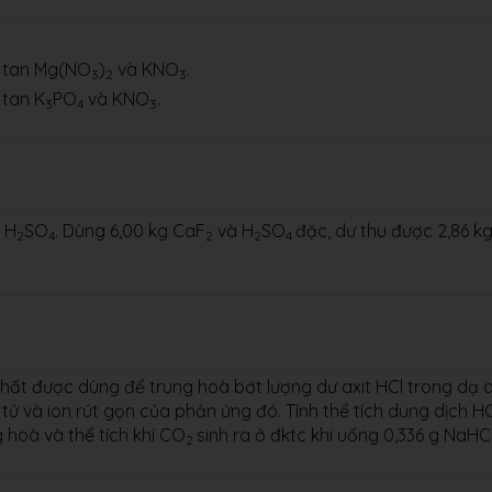
t tan Mg(NO
)
và KNO
.
3
2
3
 tan K
PO
và KNO
.
3
4
3
 H
SO
. Dùng 6,00 kg CaF
và H
SO
đặc, dư thu được 2,86 k
2
4
2
2
4
 chất được dùng để trung hoà bớt lượng dư axit HCl trong dạ 
ử và ion rút gọn của phản ứng đó. Tính thể tích dung dịch HC
 hoà và thể tích khí CO
sinh ra ở đktc khi uống 0,336 g NaH
2