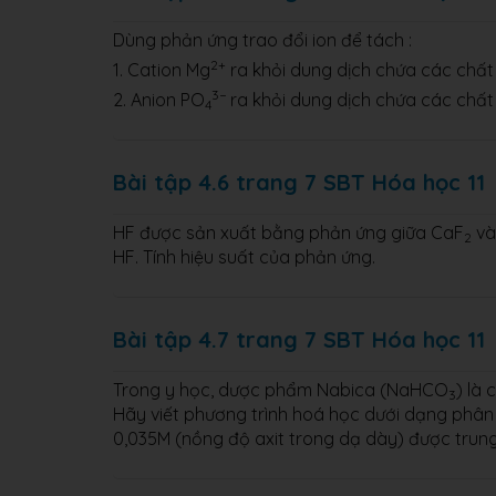
Dùng phản ứng trao đổi ion để tách :
2+
1. Cation Mg
ra khỏi dung dịch chứa các chấ
3−
2. Anion PO
ra khỏi dung dịch chứa các chất
4
Bài tập 4.6 trang 7 SBT Hóa học 11
HF được sản xuất bằng phản ứng giữa CaF
và
2
HF. Tính hiệu suất của phản ứng.
Bài tập 4.7 trang 7 SBT Hóa học 11
Trong y học, dược phẩm Nabica (NaHCO
) là
3
Hãy viết phương trình hoá học dưới dạng phân t
0,035M (nồng độ axit trong dạ dày) được trung