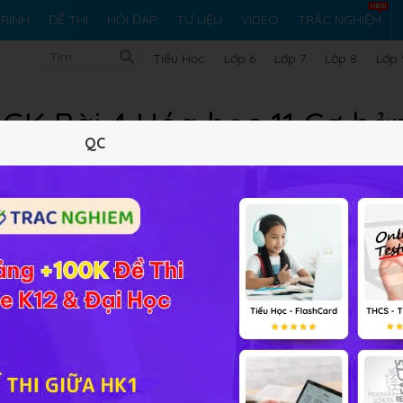
RÌNH
ĐỀ THI
HỎI ĐÁP
TƯ LIỆU
VIDEO
TRẮC NGHIỆM
Tiểu Học
Lớp 6
Lớp 7
Lớp 8
Lớp 
 SGK Bài 4 Hóa học 11 Cơ b
QC
Lý thuyết
20
Trắc nghiệm
31
BT SGK
118
FA
âng cao chương trình
Hóa học 11 Bài 4
Phản ứng trao đổi ion
ọc sinh viết được phương trình ion đầy đủ và phương trình io
h chất điện li. Vận dụng vào giải các bài toán liên quan đến
u được, tính nồng độ mol các ion thu được sau phản ứng.
dung dịch các chất điện li là gì? Lấy các thí dụ minh hoạ.