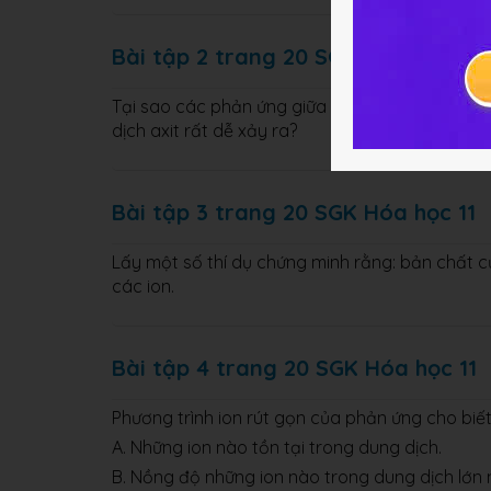
Bài tập 2 trang 20 SGK Hóa học 11
Tại sao các phản ứng giữa dung dịch axit và h
dịch axit rất dễ xảy ra?
Bài tập 3 trang 20 SGK Hóa học 11
Lấy một số thí dụ chứng minh rằng: bản chất c
các ion.
Bài tập 4 trang 20 SGK Hóa học 11
Phương trình ion rút gọn của phản ứng cho biết
A. Những ion nào tồn tại trong dung dịch.
B. Nồng độ những ion nào trong dung dịch lớn 