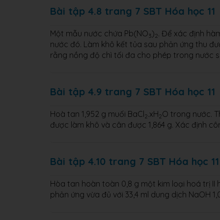
Bài tập 4.8 trang 7 SBT Hóa học 11
Một mẫu nước chứa Pb(NO
)
. Để xác định hà
3
2
nước đó. Làm khô kết tủa sau phản ứng thu đư
rằng nồng độ chì tối đa cho phép trong nước si
Bài tập 4.9 trang 7 SBT Hóa học 11
Hoà tan 1,952 g muối BaCl
.xH
O trong nước. 
2
2
được làm khô và cân được 1,864 g. Xác định cô
Bài tập 4.10 trang 7 SBT Hóa học 11
Hòa tan hoàn toàn 0,8 g một kim loại hoá trị I
phản ứng vừa đủ với 33,4 ml dung dịch NaOH 1,00