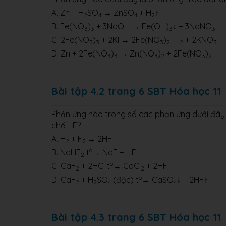
A. Zn + H
SO
→ ZnSO
+ H
↑
2
4
4
2
B. Fe(NO
)
+ 3NaOH → Fe(OH)
↓ + 3NaNO
3
3
3
3
C. 2Fe(NO
)
+ 2KI → 2Fe(NO
)
+ I
+ 2KNO
3
3
3
2
2
3
D. Zn + 2Fe(NO
)
→ Zn(NO
)
+ 2Fe(NO
)
3
3
3
2
3
2
Bài tập 4.2 trang 6 SBT Hóa học 11
Phản ứng nào trong số các phản ứng dưới đây l
chế HF?
A. H
+ F
→ 2HF
2
2
o
B. NaHF
t
→ NaF + HF
2
o
C. CaF
+ 2HCl t
→ CaCl
+ 2HF
2
2
o
D. CaF
+ H
SO
(đặc) t
→ CaSO
↓ + 2HF↑
2
2
4
4
Bài tập 4.3 trang 6 SBT Hóa học 11