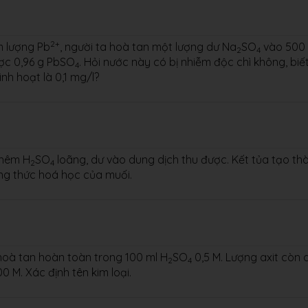
2+
m lượng Pb
, người ta hoà tan một lượng dư Na
SO
vào 500 
2
4
ợc 0,96 g PbSO
. Hỏi nước này có bị nhiễm độc chì không, biế
4
nh hoạt là 0,1 mg/l?
Thêm H
SO
loãng, dư vào dung dịch thu được. Kết tủa tạo th
2
4
ng thức hoá học của muối.
I hoà tan hoàn toàn trong 100 ml H
SO
0,5 M. Lượng axit còn 
2
4
 M. Xác định tên kim loại.