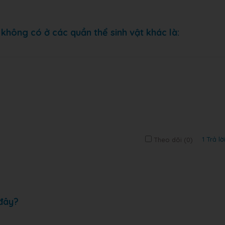
không có ở các quần thể sinh vật khác là:
1 Trả lờ
Theo dõi (
0
)
 đây?