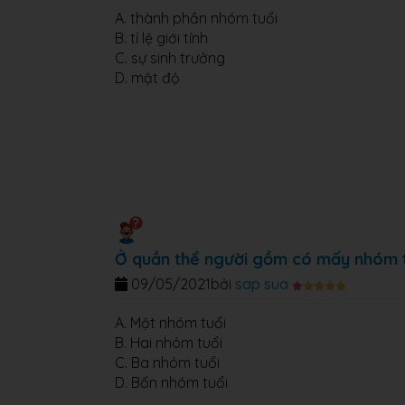
A. thành phần nhóm tuổi
B. tỉ lệ giới tính
C. sự sinh trưởng
D. mật độ
Ở quần thể người gồm có mấy nhóm 
09/05/2021
bởi
sap sua
A. Một nhóm tuổi
B. Hai nhóm tuổi
C. Ba nhóm tuổi
D. Bốn nhóm tuổi