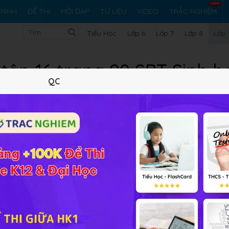
RÌNH
ĐỀ THI
HỎI ĐÁP
TƯ LIỆU
VIDEO
TRẮC NGHIỆM
Tiểu Học
Lớp 6
Lớp 7
Lớp 8
Lớp 
 tập 16 trang 99 SBT Sinh h
QC
5 trắc nghiệm
15 bài tập SGK
93 hỏi đáp
Lý thuyết
5
Trắc nghiệm
15
BT SGK
93
FAQ
 người là