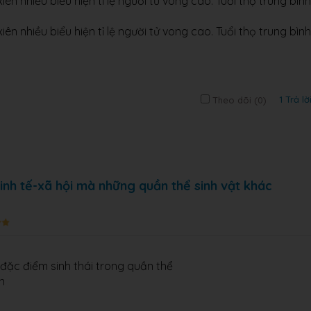
ên nhiều biểu hiện tỉ lệ người tử vong cao. Tuổi thọ trung bình
ên nhiều biểu hiện tỉ lệ người tử vong cao. Tuổi thọ trung bình
1 Trả lờ
Theo dõi (
0
)
nh tế-xã hội mà những quần thể sinh vật khác
 đặc điểm sinh thái trong quần thể
n