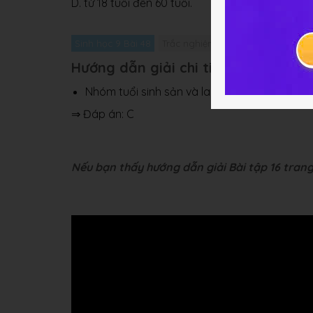
D. từ 18 tuổi đến 60 tuổi.
Sinh học 9 Bài 48
Trắc nghiệm Sinh học 9 Bài 48
G
Hướng dẫn giải chi tiết bài 16
Nhóm tuổi sinh sản và lao động trong quần th
⇒ Đáp án: C
Nếu bạn thấy hướng dẫn giải Bài tập 16 trang 