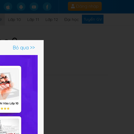
Đăng nhập
Tuyển GV
9
Lớp 10
Lớp 11
Lớp 12
Đại học
ọc 9
Bỏ qua >>