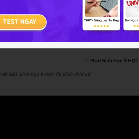
iải bài tập Sinh học 9 Bài 48
ể người là từ 15 tuổi đến 64 tuổi.
-- Mod Sinh Học 9 HỌ
99 SBT Sinh học 9 HAY thì click chia sẻ