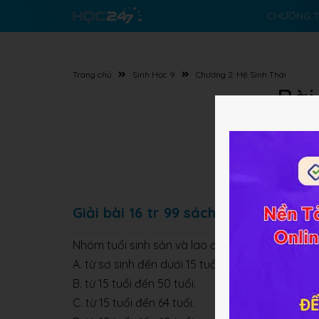
CHƯƠNG T
Trang chủ
Sinh Học 9
Chương 2: Hệ Sinh Thái
Bài
Giải bài 16 tr 99 sách BT Sinh lớp 9
Nhóm tuổi sinh sản và lao động trong quần thể
A. từ sơ sinh đến dưới 15 tuổi.
B. từ 15 tuổi đến 50 tuổi.
C. từ 15 tuổi đến 64 tuổi.