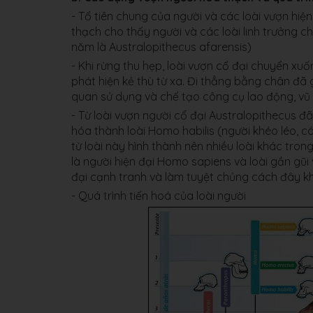
- Tổ tiên chung của người và các loài vượn hiệ
thạch cho thấy người và các loài linh trưởng ch
năm là Australopithecus afarensis)
- Khi rừng thu hẹp, loài vượn cổ đại chuyển xuố
phát hiện kẻ thù từ xa. Đi thẳng bằng chân đã 
quan sử dụng và chế tạo công cụ lao động, vũ 
- Từ loài vượn người cổ đại Australopithecus đ
hóa thành loài Homo habilis (người khéo léo, c
từ loài này hình thành nên nhiều loài khác tro
là người hiện đại Homo sapiens và loài gần gũi 
đại cạnh tranh và làm tuyệt chủng cách đây 
- Quá trình tiến hoá của loài người