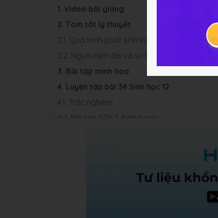
1. Video bài giảng
2. Tóm tắt lý thuyết
2.1. Quá trình phát sinh loài người hiện đại
2.2. Người hiện đại và sự tiến hoá văn hoá
3. Bài tập minh hoạ
4. Luyện tập bài 34 Sinh học 12
4.1. Trắc nghiệm
4.2. Bài tập SGK & Nâng cao
5. Hỏi đáp Bài 34 Chương 2 Sinh học 12