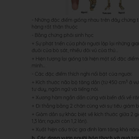
- Những đặc điểm giống nhau trên đây chứng 
hàng rất thân thuộc
- Bằng chứng phôi sinh học
+ Sự phát triển của phôi người lặp lại những g
đuôi của bò sát, nhiều đôi vú của thú...
+ ​Hiện tượng lại giống tái hiện một số đặc điể
mình...
- Các đặc điểm thích nghi nổi bật của người:
3
+ Kích thước não bộ tăng dần (từ 450 cm
ở vư
tư duy, ngôn ngữ và tiếng nói.
+ Xương hàm ngắn dần cùng với biến đổi về răng
+ Đi thẳng bằng 2 chân cùng với sự tiêu giảm b
+ Giảm dần sự khác biệt về kích thước giữa 2 giớ
1,3 lần; người còn 1,2 lần).
+ Xuất hiện cấu trúc gia đình làm tăng khả nă
b. Các dạng vượn người hóa thạch và quá trìn