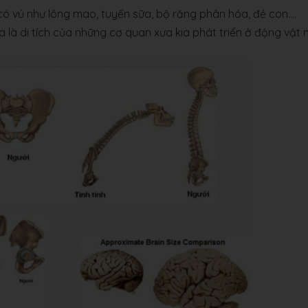
ó vú như lông mao, tuyến sữa, bộ răng phân hóa, đẻ con....
 là di tích của những cơ quan xưa kia phát triển ở động vật 