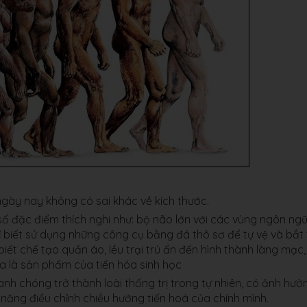
gày nay không có sai khác về kích thước.
 số đặc điểm thích nghi như: bộ não lớn với các vùng ngôn ng
chỉ biết sử dụng những công cụ bằng đá thô sơ để tự vệ và bắt
biết chế tạo quần áo, lều trại trú ẩn đến hình thành làng mạc
óa là sản phẩm của tiến hóa sinh học
nh chóng trở thành loài thống trị trong tự nhiên, có ảnh hưở
ả năng điều chỉnh chiều hướng tiến hoá của chính mình.