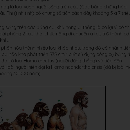
n nay là loài vượn người sống trên cây (Các bằng chứng hóa
âu Phi (tinh tinh) có chung tổ tiên cách đây khoảng 5 à 7 triệ
ng sống trên các đồng cỏ, khả năng đi thẳng là có lợi vì có th
giải phóng 2 tay khỏi chức năng di chuyển à tay trở thành cơ
khí …
ã phân hóa thành nhiều loài khác nhau, trong đó có nhánh tiế
3
ó bộ não khá phát triển 575 cm
; biết sử dụng công cụ bằng đ
ng đó có loài Homo erectus (người đứng thẳng) và tiếp đến
với loài người hiện đại là Homo neanderthalensis (đã bị loài h
khoảng 30.000 năm)