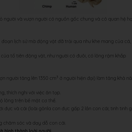
tỏ người và vượn người có nguồn gốc chung và có quan hệ h
iai đoạn lịch sử mà động vật đã trải qua như khe mang của cá,
m của tổ tiên động vật, như người có đuôi, có lông rậm khắp
3
ợn người tăng lên 1350 cm
ở người hiện đại) làm tăng khả n
, thích nghi với việc ăn tạp.
ộ lông trên bề mặt cơ thể.
i đực và cái (loài gôrila con đực gấp 2 lần con cái; tinh tinh 
ng chăm sóc và dạy dỗ con cái.
h hình thành loài người