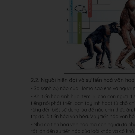
2.2. Người hiện đại và sự tiến hoá văn hoá
- So sánh bộ não của Homo sapiens và người n
- Khi tiến hóa sinh học đem lại cho con người 1
tiếng nói phát triển; bàn tay linh hoạt từ chỗ 
rừng đến biết sử dụng lửa để nấu chín thức ăn, 
thị: đó là tiến hóa văn hóa. Vậy tiến hóa văn h
- Nhờ có tiến hóa văn hóa mà con người đã nha
rất lớn đến sự tiến hóa của loài khác và có kh