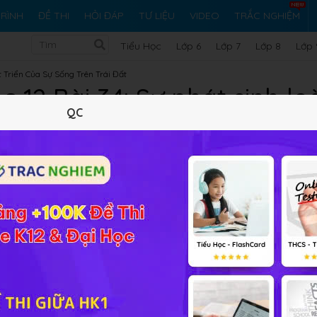
RÌNH
ĐỀ THI
HỎI ĐÁP
TƯ LIỆU
VIDEO
TRẮC NGHIỆM
Tiểu Học
Lớp 6
Lớp 7
Lớp 8
Lớp 
 Triển Của Sự Sống Trên Trái Đất
c 12 Bài 34: Sự phát sinh lo
QC
Lý thuyết
10
Trắc nghiệm
12
BT SGK
211
FAQ
ến thức như:
bằng chứng về nguồn gốc động vật của loài ng
ình thành loài người
, quê hương của loài người, người hiện đạ