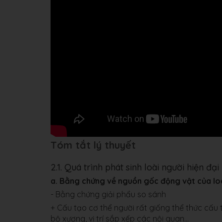
Tóm tắt lý thuyết
2.1. Quá trình phát sinh loài người hiện đại
a. Bằng chứng về nguồn gốc động vật của lo
- Bằng chứng giải phẩu so sánh
+ Cấu tạo cơ thể người rất giống thể thức cấ
bộ xương, vị trí sắp xếp các nội quan...