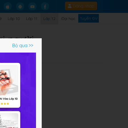
Đăng nhập
Tuyển GV
9
Lớp 10
Lớp 11
Lớp 12
Đại học
ài người
Bỏ qua >>
ười
,
i và