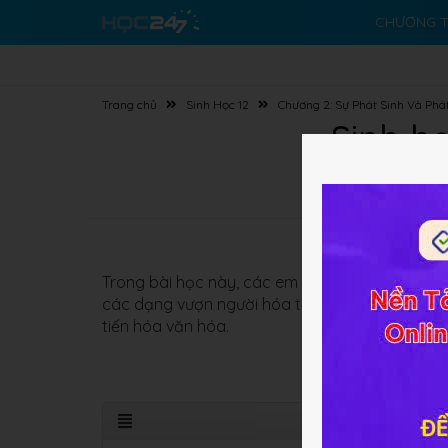
CHƯƠNG T
Trang chủ
Sinh Học 12
Chương 2: Sự Phát Sinh Và Phát
Sinh họ
Trong bài học này, các em sẽ được học các ki
các dạng vượn người hóa thạch và
quá trình h
tiến hóa văn hóa.