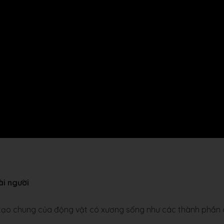
ài người
u tạo chung của động vật có xương sống như các thành phần