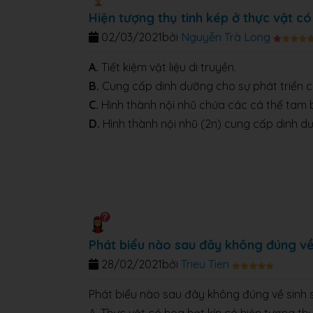
Hiện tượng thụ tinh kép ở thực vật có
02/03/2021
bởi
Nguyễn Trà Long
A.
Tiết kiệm vật liệu di truyền.
B.
Cung cấp dinh dưỡng cho sự phát triển củ
C.
Hình thành nội nhũ chứa các cá thể tam b
D.
Hình thành nội nhũ (2n) cung cấp dinh dư
Phát biểu nào sau đây không đúng về 
28/02/2021
bởi
Trieu Tien
Phát biểu nào sau đây không đúng về sinh s