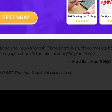
phân hình thành nên 4 giao tử đơn bội (n). Bào tử đơn bội ti
tử: thể giao tử đực
(hạt phấn)
và thể giao tử cái
(túi phôi)
bào tử đực n đều thực hiện 2 lần nguyên phân để tạo nên hạt
 tử đơn bội
(bào tử cái)
thì 3 bào tử tiêu biến, chỉ có một đại b
 lần nguyên phân để tạo nên túi phôi
(thể giao tử cái)
.
-- Mod Sinh Học 11 HỌ
0 SBT Sinh học 11 HAY thì click chia sẻ