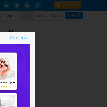
Đăng nhập
Tuyển GV
9
Lớp 10
Lớp 11
Lớp 12
Đại học
c 11
Bỏ qua >>
Q