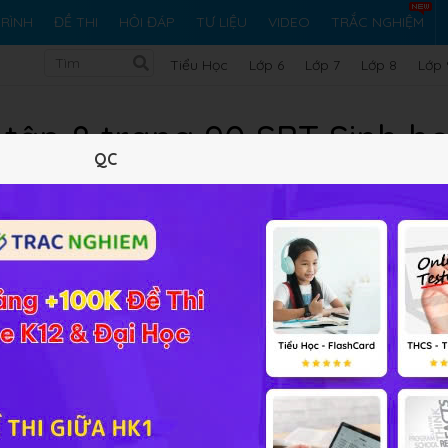
RÌNH
ĐỀ THI
HỎI ĐÁP
TƯ LIỆU
VIDEO
TRẮC NGHIỆM
Tiểu Học
Lớp 6
Lớp 7
Lớp 8
Lớp 
 tập 8 trang 90 SBT Sinh họ
QC
10 trắc nghiệm
28 bài tập SGK
201 hỏi đáp
Lý thuyết
10
Trắc nghiệm
28
BT SGK
201
FA
quá trình hình thành hạt phấn (thể giao tử đực) và túi phôi
ải bài tập Sinh học 11 Bài 42