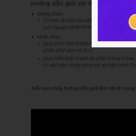
Hướng dẫn giải chi tiết bài 8
Giống nhau:
Từ một tế bào mẹ lưỡng bội (2n) qua giảm 
tục nguyên phân hình thành nên thể giao 
Khác nhau:
Quá trinh hình thành hạt phấn: tất cả 4 
phấn
(thể giao tử đực)
.
Ọuá trình hình thành túi phôi: trong 4 bào
tử xếp trên cùng sống sót và tiến hành 3
Nếu bạn thấy hướng dẫn giải Bài tập 8 trang 9