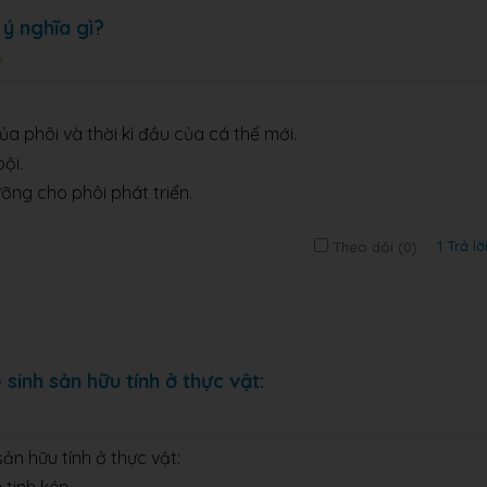
 ý nghĩa gì?
a phôi và thời kì đầu của cá thể mới.
ội.
ỡng cho phôi phát triển.
1 Trả lờ
Theo dõi (
0
)
sinh sản hữu tính ở thực vật:
ản hữu tính ở thực vật: