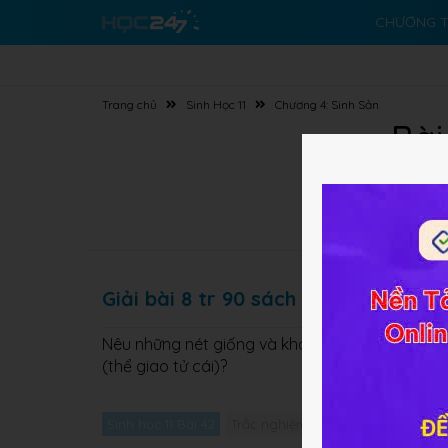
CHƯƠNG T
Trang chủ
Sinh Học 11
Chương 4: Sinh Sản
Bài
Giải bài 8 tr 90 sách BT Sinh lớp 11
Nêu những nét giống và khác nhau cơ bản trong 
(thể giao tử cái)?
Sinh học 11 Bài 42
Trắc nghiệm Sinh học 11 Bài 42
Gi