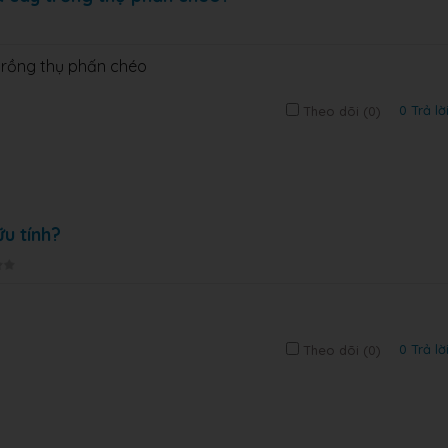
 trồng thụ phấn chéo
0 Trả lờ
Theo dõi (
0
)
u tính?
0 Trả lờ
Theo dõi (
0
)