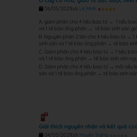
Ở cây có hoa, giao tử đực được hình 
06/05/2021
bởi
Lê Minh
A. giảm phân cho 4 tiểu bao tử → 1 tiểu bao
và 1 tế bào ống phấn → tế bào sinh sản gi
B. Nguyên phân 2 lần cho 4 tiểu bào tử → 1 
sinh sản và 1 tế bào ống phấn → tế bào sin
C. Giảm phân cho 4 tiểu bào tử → 1 tiểu bào
và 1 tế bào ống phấn → tế bào sinh sản ngu
D. Giảm phân cho 4 tiểu bào tử → mỗi tiểu 
sản và 1 tế bào ống phấn → tế bào sinh sản
Giải thích nguyên nhân và kết quả củ
04/05/2021
bởi
Huyền Trang