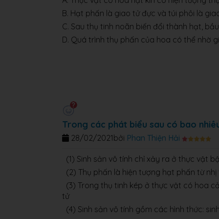
A. Thực vật có hoa hạt kín có hiện tượng thụ
B. Hạt phấn là giao tử đực và túi phôi là gia
C. Sau thụ tinh noãn biến đổi thành hạt, bầ
D. Quá trình thụ phấn của hoa có thể nhờ g
Trong các phát biểu sau có bao nhiêu
28/02/2021
bởi
Phan Thiện Hải
(1) Sinh sản vô tính chỉ xảy ra ở thực vật b
(2) Thụ phấn là hiện tượng hạt phấn từ nhị
(3) Trong thụ tinh kép ở thực vật có hoa c
tử
(4) Sinh sản vô tính gồm các hình thức: sin