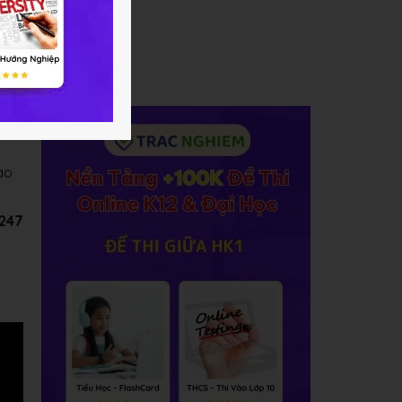
ếp
ào
C247