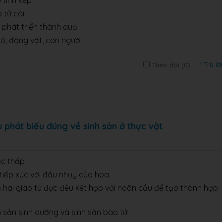
 tinh kép
o tử cái
u phát triển thành quả
ió, động vật, con người
1 Trả lờ
Theo dõi (
0
)
 phát biểu đúng về sinh sản ở thực vật
ậc thấp
 tiếp xúc với đầu nhụy của hoa
ả hai giao tử đực đều kết hợp với noãn cầu để tạo thành hợp
h sản sinh dưỡng và sinh sản bào tử