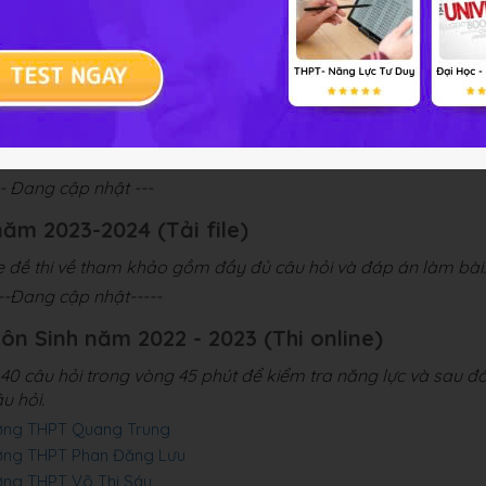
 thức năm 2023-2024
24 Trường THPT Nguyễn Trãi
sáng tạo năm 2023-2024
024 Trường THPT Nguyễn Khuyến
năm 2023-2024
-- Đang cập nhật ---
năm 2023-2024 (Tải file)
le đề thi về tham khảo gồm đầy đủ câu hỏi và đáp án làm bài.
---Đang cập nhật-----
môn Sinh năm 2022 - 2023 (Thi online)
0 câu hỏi trong vòng 45 phút để kiểm tra năng lực và sau đ
u hỏi.
ường THPT Quang Trung
ường THPT Phan Đăng Lưu
ờng THPT Võ Thị Sáu