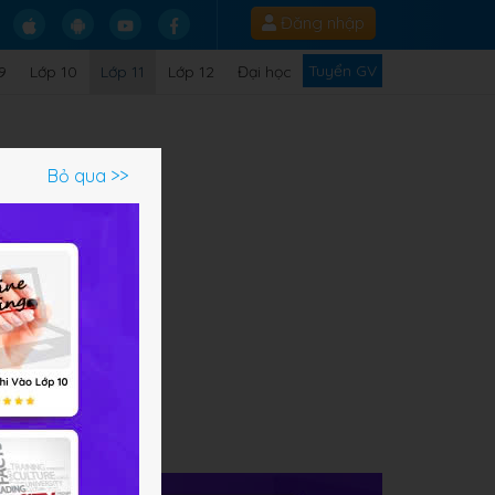
Đăng nhập
Tuyển GV
9
Lớp 10
Lớp 11
Lớp 12
Đại học
Bỏ qua >>
đủ
ải
chi
c