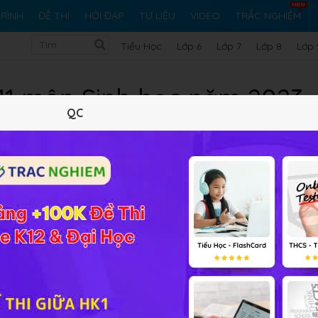
RÌNH
ĐỀ THI
HỎI ĐÁP
TƯ LIỆU
VIDEO
TRẮC NGHIỆM
Tiểu Học
Lớp 6
Lớp 7
Lớp 8
Lớp 
p 11 môn Sinh học năm 2023-
QC
2024
tổng hợp từ các trường, Sở GD với cấu trúc và đáp án đầy 
 bài hiệu quả khi các em thi online. Ngoài ra các em có thể t
 Hy vọng bộ đề có thể giúp các em ôn tập thật tốt. Nội dung 
môn Sinh học năm 2023-2024 (Thi online)
bao gồm các câu hỏi trong vòng 45 phút để kiểm tra năng lự
iết từng câu hỏi.