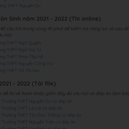
ường THPT Nguyễn Du
môn Sinh năm 2021 - 2022 (Thi online)
0 câu hỏi trong vòng 45 phút để kiểm tra năng lực và sau đ
u hỏi.
ường THPT Ngô Quyền
ường THPT Ngô Gia Tự
ường THPT Phan Tây Hồ
ường THPT Nguyễn Công Trứ
ờng THPT Võ Thị Sáu
021 - 2022 (Tải file)
le đề thi về tham khảo gổm đầy đủ câu hỏi và đáp án làm bài.
22 Trường THPT Nguyễn Du có đáp án
2 Trường THPT Lê Lợi có đáp án
22 Trường THPT Tôn Đức Thắng có đáp án
22 Trường THPT Nguyễn Trân có đáp án
2 Trường THPT Gia Định có đáp án