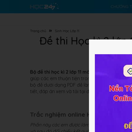
CHƯƠNG T
Trang chủ
Sinh Học Lớp 11
Đề thi Học kì 2 lớ
Bộ đề thi học kì 2 lớp 11 môn Sinh
được HOC247 
giúp các em thuận tiện trong việc ôn tập và làm
bộ đề dưới dạng PDF đề làm tư liệu tham khảo.
tiết, đáp án xem và tải tại đây.
Trắc nghiệm online Học kì 2 lớp 11 
Phần này các em được làm trắc nghiệm online 
và sau đó đối chiếu kết quả và xem đáp án chi t