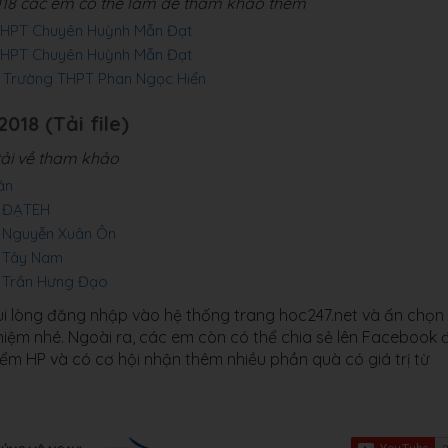
018 các em có thể làm để tham khảo thêm
 THPT Chuyên Huỳnh Mẫn Đạt
 THPT Chuyên Huỳnh Mẫn Đạt
 - Trường THPT Phan Ngọc Hiển
018 (Tải file)
tải về tham khảo
án
PT ĐẠTEH
PT Nguyễn Xuân Ôn
T Tây Nam
PT Trần Hưng Đạo
 vui lòng đăng nhập vào hệ thống trang hoc247.net và ấn chọn
ghiệm nhé. Ngoài ra, các em còn có thể chia sẻ lên Facebook 
điểm HP và có cơ hội nhận thêm nhiều phần quà có giá trị từ