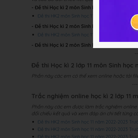
- Đề thi Học kì 2 môn Sinh học 11 Kết nối tri
Đề thi HK2 môn Sinh học 11 KNTT năm 2023-20
- Đề thi Học kì 2 môn Sinh học 11 Chân trời 
Đề thi HK2 môn Sinh học 11 CTST năm 2023-2
- Đề thi Học kì 2 môn Sinh học 11 Cánh diều 
-
Đề thi Học kì 2 lớp 11 môn Sinh học 
Phần này các em có thể xem online hoặc tải fi
--
Trắc nghiệm online học kì 2 lớp 11 
Phần này các em được làm trắc nghiệm online 4
đối chiếu kết quả và xem đáp án chi tiết từng câ
Đề thi HK2 môn Sinh học 11 năm 2022-2023 Tr
Đề thi HK2 môn Sinh học 11 năm 2022-2023 Tr
Đề thi HK2 môn Sinh học 11 năm 2022-2023 Trư