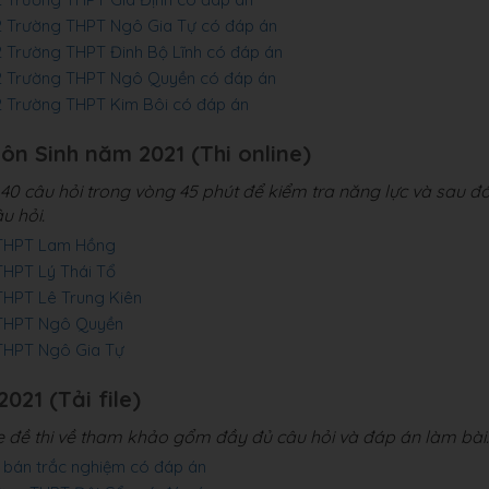
22 Trường THPT Ngô Gia Tự có đáp án
2 Trường THPT Đinh Bộ Lĩnh có đáp án
22 Trường THPT Ngô Quyền có đáp án
2 Trường THPT Kim Bôi có đáp án
môn Sinh năm 2021 (Thi online)
0 câu hỏi trong vòng 45 phút để kiểm tra năng lực và sau đ
u hỏi.
g THPT Lam Hồng
THPT Lý Thái Tổ
THPT Lê Trung Kiên
g THPT Ngô Quyền
 THPT Ngô Gia Tự
021 (Tải file)
le đề thi về tham khảo gổm đầy đủ câu hỏi và đáp án làm bài.
g bán trắc nghiệm có đáp án