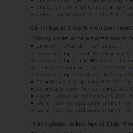
Đề kiểm tra trắc nghiệm tổng hợp Chương 1 môn
Đề khảo sát chất lượng HK2 môn Sinh lớp 11 n
Đề KSCL môn Sinh lớp 11 năm 2018-2019 - Trư
Đề thi học kì 2 lớp 11 môn Sinh năm 2
Phần này các em có thể xem online hoặc tải fi
Đề ôn tập HK2 môn Sinh 11 năm 2018-2019
Đề cương ôn tập môn Sinh 11 - Tự luận năm 201
Đề cương ôn tập lý thuyết HK2 môn Sinh 11 năm
Đề ôn tập HK2 môn Sinh 11 năm 2018 - 2019-Lần
Đề cương ôn tập môn Sinh lớp 11 HK2 năm 2018
Đề thi HK2 môn Sinh lớp 11 năm 2018-2019 - T
Đề thi chuyên đề môn Sinh lớp 11 năm 2018-2019
4 Đề thi HK2 môn Sinh lớp 11 năm 2018-2019 - 
Câu hỏi ôn bồi dưỡng HSG môn Sinh lớp 11 - C
Câu hỏi ôn bồi dưỡng HSG môn Sinh lớp 11 - Ch
Trắc nghiệm online học kì 2 lớp 11 