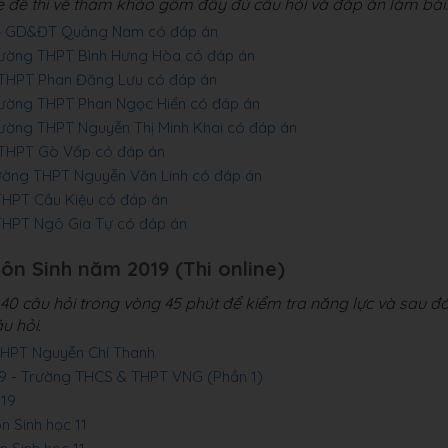
le đề thi về tham khảo gổm đầy đủ câu hỏi và đáp án làm bài.
 Sở GD&ĐT Quảng Nam có đáp án
Trường THPT Bình Hưng Hòa có đáp án
g THPT Phan Đăng Lưu có đáp án
Trường THPT Phan Ngọc Hiển có đáp án
rường THPT Nguyễn Thị Minh Khai có đáp án
g THPT Gò Vấp có đáp án
rường THPT Nguyễn Văn Linh có đáp án
 THPT Cầu Kiệu có đáp án
 THPT Ngô Gia Tự có đáp án
môn Sinh năm 2019 (Thi online)
0 câu hỏi trong vòng 45 phút để kiểm tra năng lực và sau đ
u hỏi.
 THPT Nguyễn Chí Thanh
19 - Trường THCS & THPT VNG (Phần 1)
019
n Sinh học 11