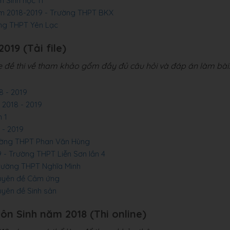
 Sinh học 11
ăm 2018-2019 - Trường THPT BKX
ờng THPT Yên Lạc
019 (Tải file)
le đề thi về tham khảo gổm đầy đủ câu hỏi và đáp án làm bài.
8 - 2019
 2018 - 2019
 1
 - 2019
rường THPT Phan Văn Hùng
 - Trường THPT Liễn Sơn lần 4
Trường THPT Nghĩa Minh
huyên đề Cảm ứng
uyên đề Sinh sản
môn Sinh năm 2018 (Thi online)