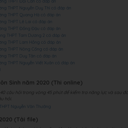
rường THPT Đội Cẩn có đáp án
rường THPT Nguyễn Duy Thì có đáp án
rường THPT Quang Hà có đáp án
ường THPT Lê Lai có đáp án
rường THPT Đồng Đậu có đáp án
rường THPT Tam Dương 2 có đáp án
rường THPT Lam Hồng có đáp án
rường THPT Nông Cống có đáp án
rường THPT Duy Tân có đáp án
rường THPT Nguyễn Viết Xuân có đáp án
1
môn Sinh năm 2020 (Thi online)
0 câu hỏi trong vòng 45 phút để kiểm tra năng lực và sau đ
u hỏi.
g THPT Nguyễn Văn Thưởng
2020 (Tải file)