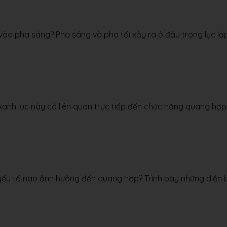
 vào pha sáng? Pha sáng và pha tối xảy ra ở đâu trong lục lạ
 xanh lục này có liên quan trực tiếp đến chức năng quang hợp
yếu tố nào ảnh hưởng đến quang hợp? Trình bày những diễn 