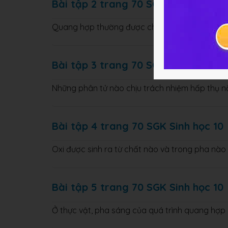
Bài tập 2 trang 70 SGK Sinh học 10
Quang hợp thường được chia thành mấy pha l
Bài tập 3 trang 70 SGK Sinh học 10
Những phân tử nào chịu trách nhiệm hấp thụ 
Bài tập 4 trang 70 SGK Sinh học 10
Oxi được sinh ra từ chất nào và trong pha nào
Bài tập 5 trang 70 SGK Sinh học 10
Ở thực vật, pha sáng của quá trình quang hợp 