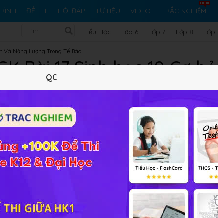
RÌNH
ĐỀ THI
HỎI ĐÁP
TƯ LIỆU
VIDEO
TRẮC NGHIỆM
Tiểu Học
Lớp 6
Lớp 7
Lớp 8
Lớp 
t Và Năng Lượng Trong Tế Bào
SGK Bài 17 Sinh học 10 Cơ 
QC
Lý thuyết
10
Trắc nghiệm
36
BT SGK
183
FA
cao
Sinh học 10 chương
Chuyển hoá vật chất và năng lượng
 sinh nắm vững và củng cố lại kiến thức môn Sinh.
vật nào?