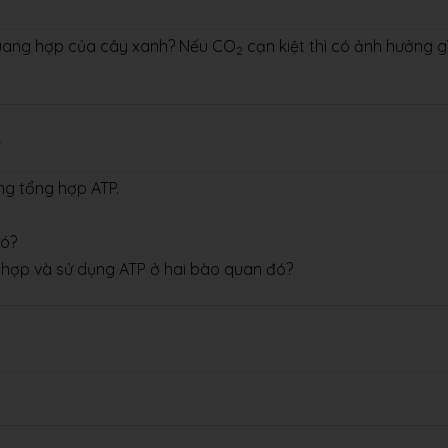
quang hợp của cây xanh? Nếu CO
cạn kiệt thì có ảnh hưởng g
2
0
ng tổng hợp ATP.
đó?
g hợp và sử dụng ATP ở hai bào quan đó?