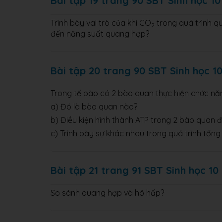
Bài tập 19 trang 90 SBT Sinh học 10
Trình bày vai trò của khí CO
trong quá trình 
2
đến năng suất quang hợp?
Bài tập 20 trang 90 SBT Sinh học 1
Trong tế bào có 2 bào quan thực hiện chức nă
a) Đó là bào quan nào?
b) Điều kiện hình thành ATP trong 2 bào quan 
c) Trình bày sự khác nhau trong quá trình tổn
Bài tập 21 trang 91 SBT Sinh học 10
So sánh quang hợp và hô hấp?