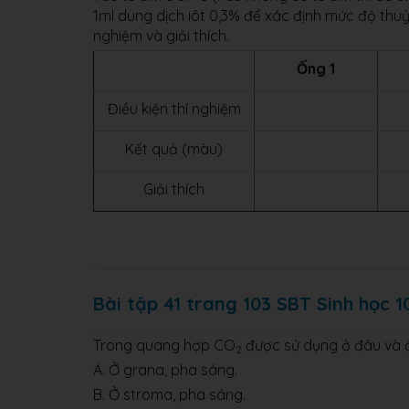
1ml dung dịch iôt 0,3% để xác định mức độ th
nghiệm và giải thích.
Ống 1
Điều kiện thí nghiệm
Kết quả (màu)
Giải thích
Bài tập 41 trang 103 SBT Sinh học 1
Trong quang hợp CO
được sử dụng ở đâu và 
2
A. Ở grana, pha sáng.
B. Ở stroma, pha sáng.