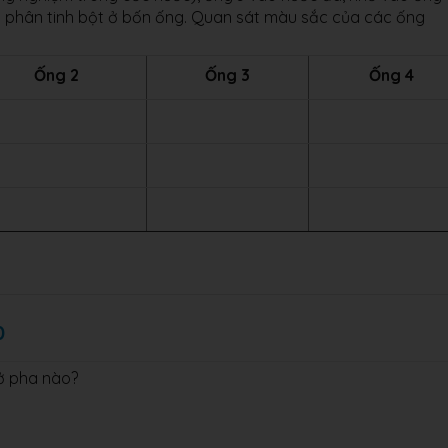
uỷ phân tinh bột ở bốn ống. Quan sát màu sắc của các ống
Ống 2
Ống 3
Ống 4
0
ở pha nào?