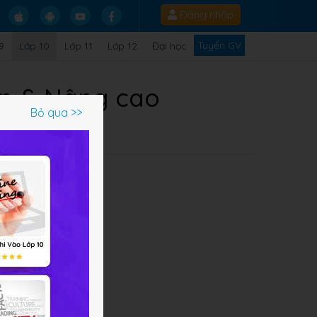
Đăng nhập
Tuyển GV
9
Lớp 10
Lớp 11
Lớp 12
Đại học
bản & Nâng cao
Bỏ qua >>
Q