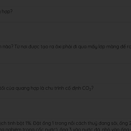
g hợp?
h nào? Từ nơi được tạo ra ôxi phải đi qua mấy lớp màng để r
tối của quang hợp là chu trình cố định CO
?
2
h tinh bột 1%. Đặt ống 1 trong nồi cách thuỷ đang sôi, ống 
ng nghiệm trong cốc nước), ống 3 vào nước đá, nhỏ vào ống 