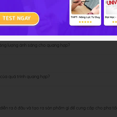
à những pha nào?
năng lượng ánh sáng cho quang hợp?
 của quá trình quang hợp?
diễn ra ở đâu và tạo ra sản phẩm gì để cung cấp cho pha tố