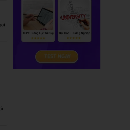
gọi
ối