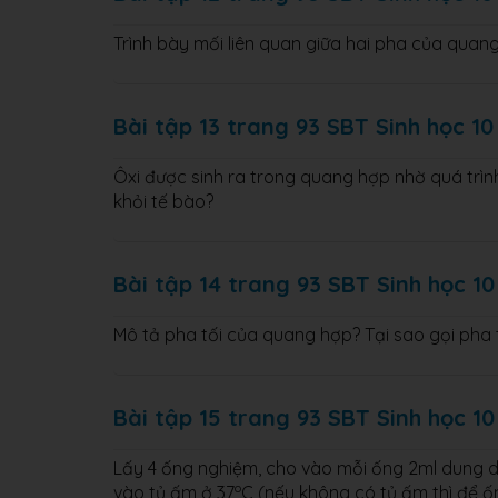
Trình bày mối liên quan giữa hai pha của quan
Bài tập 13 trang 93 SBT Sinh học 10
Ôxi được sinh ra trong quang hợp nhờ quá trìn
khỏi tế bào?
Bài tập 14 trang 93 SBT Sinh học 10
Mô tả pha tối của quang hợp? Tại sao gọi pha 
Bài tập 15 trang 93 SBT Sinh học 10
Lấy 4 ống nghiệm, cho vào mỗi ống 2ml dung dịc
o
vào tủ ấm ở 37
C (nếu không có tủ ấm thì để ố