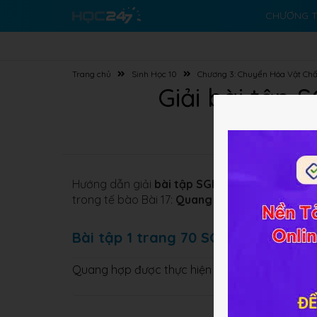
CHƯƠNG T
Trang chủ
Sinh Học 10
Chương 3: Chuyển Hóa Vật Chấ
Giải bài tập 
Hướng dẫn giải
bài tập SGK
Cơ bản và Nâng 
trong tế bào
Bài 17:
Quang hợp
giúp các em học
Bài tập 1 trang 70 SGK Sinh học 10
Quang hợp được thực hiện ở những nhóm sinh 