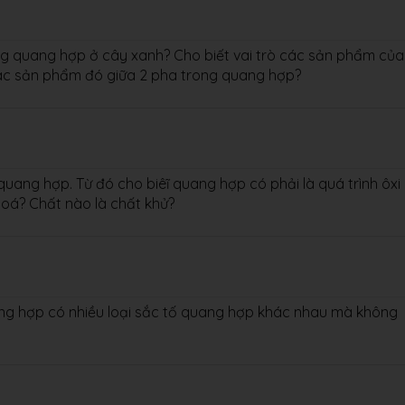
ng quang hợp ở cây xanh? Cho biết vai trò các sản phẩm của
các sản phẩm đó giữa 2 pha trong quang hợp?
quang hợp. Từ đó cho biêĩ quang hợp có phải là quá trình ôxi
hoá? Chất nào là chất khử?
ang hợp có nhiều loại sắc tố quang hợp khác nhau mà không