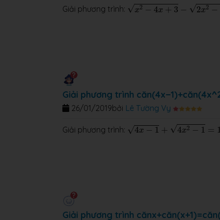
x
2
−
4
x
+
3
−
2
x
2
−
3
x
+
1
=
x
−
1
√
√
2
2
Giải phương trình:
−
4
+
3
−
2
−
x
x
x
Giải phương trình căn(4x−1)+căn(4x^
26/01/2019
bởi
Lê Tường Vy
4
x
−
1
+
4
x
2
−
1
=
1
√
2
√
Giải phương trình:
4
−
1
+
4
−
1
=
x
x
Giải phương trình cănx+căn(x+1)=căn