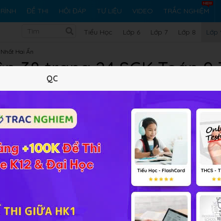
RÌNH
ĐỀ THI
HỎI ĐÁP
TƯ LIỆU
VIDEO
TRẮC NGHIỆM
Tiểu Học
Lớp 6
Lớp 7
Lớp 8
Lớp 
 Nhất Hai Ẩn
ập 38 trang 24 SGK Toán 9
QC
5 trắc nghiệm
9 bài tập SGK
103 hỏi đáp
Lý thuyết
5
Trắc nghiệm
9
BT SGK
103
FAQ
p 2
1
20
hông có nước) thì bể sẽ đầy trong
1
giờ
20
phút. Nếu mở vòi 
2
15
2
thì chỉ được
bể nước. Hỏi nếu mở riêng từng vòi thì thời g
15