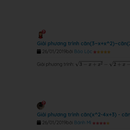
Giải phương trình căn(3−x+x^2)−căn
26/01/2019
bởi
Bảo Lộc
3
−
x
+
x
2
−
2
+
x
−
x
2
=
1
√
√
2
Giải phương trình:
3
−
+
−
2
+
x
x
x
Giải phương trình căn(x^2-4x+3) - că
26/01/2019
bởi
Bánh Mì