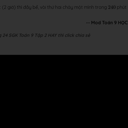
240
 (2 giờ) thì đầy bể, vòi thứ hai chảy một mình trong
240
phút 
-- Mod Toán 9 HỌ
 24 SGK Toán 9 Tập 2 HAY thì click chia sẻ