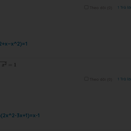
1 Trả lờ
Theo dõi (
0
)
(2+x−x^2)=1
2
−
=
1
x
1 Trả lờ
Theo dõi (
0
)
n(2x^2-3x+1)=x-1