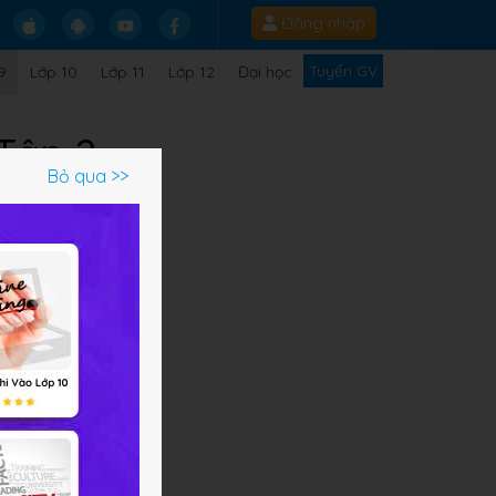
Đăng nhập
Tuyển GV
9
Lớp 10
Lớp 11
Lớp 12
Đại học
 Tập 2
Bỏ qua >>
thứ
ian