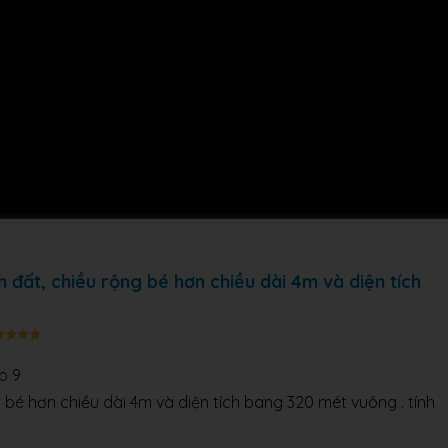
 đất, chiều rộng bé hơn chiều dài 4m và diện tích
p 9
bé hơn chiều dài 4m và diện tích bang 320 mét vuông . tính