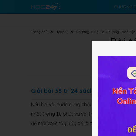
CHƯƠNG T
Trang chủ
Toán 9
Chương 3: Hệ Hai Phương Trình Bậc
Bài t
Giải bài 38 tr 24 sách GK Toán 9 Tậ
Nếu hai vòi nước cùng chảy vào một bể cạn (k
10
12
nhất trong
10
phút và vòi thứ hai trong
12
phút 
để mỗi vòi chảy đầy bể là bao nhiêu ?