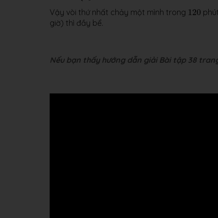
120
Vậy vòi thứ nhất chảy một mình trong
120
phút
giờ) thì đầy bể.
Nếu bạn thấy hướng dẫn giải Bài tập 38 trang