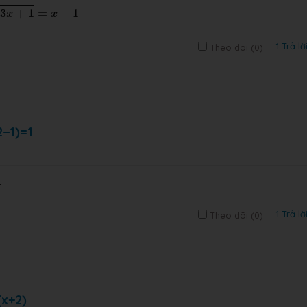
3
+
1
=
−
1
x
x
1 Trả lờ
Theo dõi (
0
)
2−1)=1
1
1 Trả lờ
Theo dõi (
0
)
(x+2)