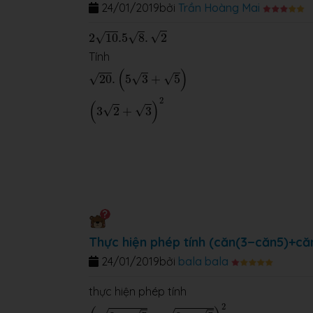
24/01/2019
bởi
Trần Hoàng Mai
2
10
.5
8
.
2
√
√
√
2
10
.5
8
.
2
Tính
20
.
(
5
3
+
5
)
(
)
√
√
√
20
.
5
3
+
5
(
3
2
+
3
)
2
2
(
)
√
√
3
2
+
3
Thực hiện phép tính (căn(3−căn5)+că
24/01/2019
bởi
bala bala
thực hiện phép tính
(
3
−
5
+
3
+
5
)
2
2