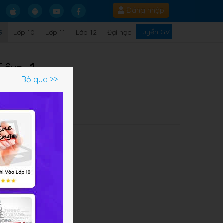
Đăng nhập
Tuyển GV
9
Lớp 10
Lớp 11
Lớp 12
Đại học
Tập 1
Bỏ qua >>
Q