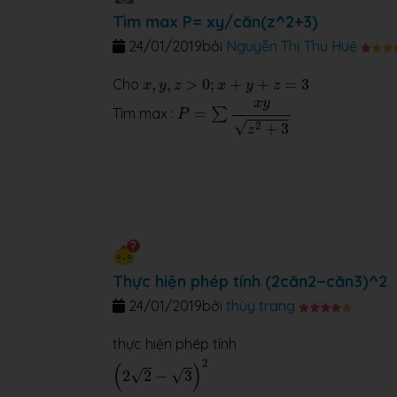
Tìm max P= xy/căn(z^2+3)
24/01/2019
bởi
Nguyễn Thị Thu Huệ
x
,
y
,
z
>
0
;
x
+
y
+
z
=
3
Cho
,
,
>
0
;
+
+
=
3
x
y
z
x
y
z
P
=
∑
x
y
z
2
+
3
x
y
Tìm max :
=
∑
P
√
2
+
3
z
Thực hiện phép tính (2căn2−căn3)^2
24/01/2019
bởi
thùy trang
thực hiện phép tính
(
2
2
−
3
)
2
2
(
)
√
√
2
2
−
3