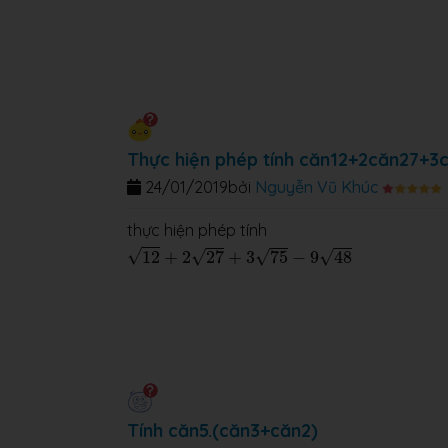
Thực hiện phép tính căn12+2căn27+
24/01/2019
bởi
Nguyễn Vũ Khúc
thực hiện phép tính
12
+
2
27
+
3
75
−
9
48
√
√
√
√
12
+
2
27
+
3
75
−
9
48
Tính căn5.(căn3+căn2)