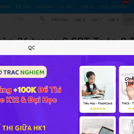
RÌNH
ĐỀ THI
HỎI ĐÁP
TƯ LIỆU
VIDEO
TRẮC NGHIỆM
Tiểu Học
Lớp 6
Lớp 7
Lớp 8
Lớp 
tập 26 trang 9 SBT Toán 9 
QC
10 trắc nghiệm
25 bài tập SGK
371 hỏi đáp
Lý thuyết
10
Trắc nghiệm
25
BT SGK
371
FA
Tập 1