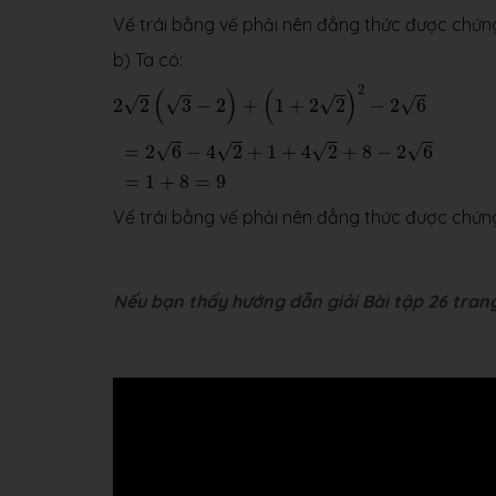
Vế trái bằng vế phải nên đẳng thức được chứ
b) Ta có:
2
2
(
3
−
2
)
+
(
1
+
2
2
)
2
−
2
6
2
(
)
(
)
√
√
√
√
2
2
3
−
2
+
1
+
2
2
−
2
6
=
2
6
−
4
2
+
1
+
4
2
+
8
−
2
6
=
1
+
8
=
9
√
√
√
√
=
2
6
−
4
2
+
1
+
4
2
+
8
−
2
6
=
1
+
8
=
9
Vế trái bằng vế phải nên đẳng thức được chứ
Nếu bạn thấy hướng dẫn giải Bài tập 26 trang 