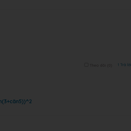
1 Trả lờ
Theo dõi (
0
)
n(3+căn5))^2