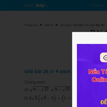
CHƯƠNG T
Trang chủ
Toán 9
Chương 1: Căn Bậc Hai. Căn Bậc Ba
Bài 
Giải bài 26 tr 9 sách BT Toán lớp 9 
Chứng minh:
9
−
17
.
9
+
17
=
8
√
√
√
√
a)
9
−
17
.
9
+
17
=
8
2
2
(
3
−
2
)
+
(
1
+
2
2
)
2
−
2
6
=
9
2
(
)
(
)
√
√
√
√
b)
2
2
3
−
2
+
1
+
2
2
−
2
6
=
9