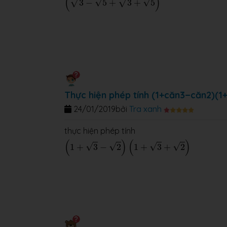
(
)
√
√
√
√
3
−
5
+
3
+
5
Thực hiện phép tính (1+căn3−căn2)(1
24/01/2019
bởi
Tra xanh
thực hiện phép tính
(
1
+
3
−
2
)
(
1
+
3
+
2
)
(
)
(
)
√
√
√
√
1
+
3
−
2
1
+
3
+
2