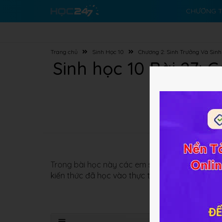
CHƯƠNG T
Trang chủ
Sinh Học 10
Chương 2: Sinh Trưởng Và Sinh
Sinh học 10 Bài 27: 
Trong bài học này các em sẽ được tìm hiểu về
kiến thức đã học vào thực tế đời sống và sản x