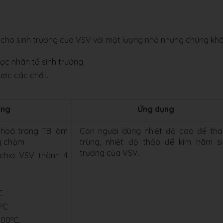
n cho sinh trưởng của VSV với một lượng nhỏ nhưng chúng kh
ợc nhân tố sinh trưởng.
ược các chất.
ởng
Ứng dụng
 hoá trong TB làm
Con người dùng nhiệt độ cao để th
y chậm.
trùng, nhiệt độ thấp để kìm hãm s
trưởng của VSV.
chia VSV thành 4
C
o
C
o
000
C.