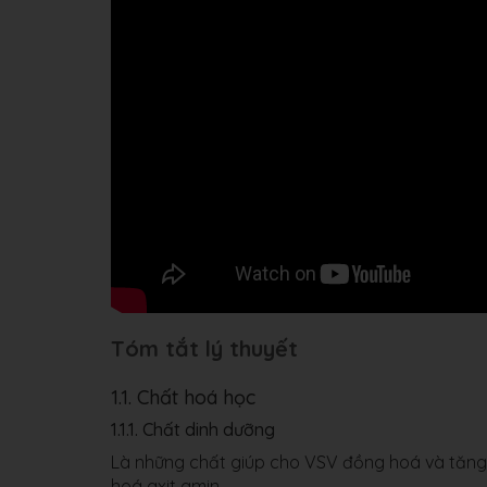
Tóm tắt lý thuyết
1.1. Chất hoá học
1.1.1. Chất dinh dưỡng
Là những chất giúp cho VSV đồng hoá và tăng 
hoá axit amin.