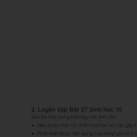
2. Luyện tập Bài 27 Sinh học 10
Sau khi học xong bài này các em cần:
Nêu được một số chất hoá học và các yếu tố
Phân biệt được tác dụng của từng yếu tố lí