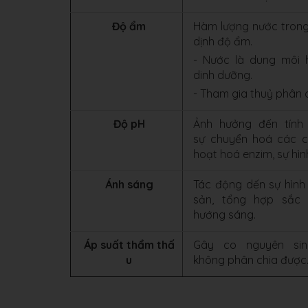
Độ ẩm
Hàm lượng nước trong
dịnh độ ẩm.
- Nước là dung môi 
dinh dưỡng.
- Tham gia thuỷ phân 
Độ pH
Ảnh hưởng đến tính
sự chuyển hoá các c
hoạt hoá enzim, sự hìn
Ánh sáng
Tác động dến sự hình
sản, tổng hợp sắc 
hướng sáng.
Áp suất thẩm thấ
Gây co nguyên si
u
không phân chia được