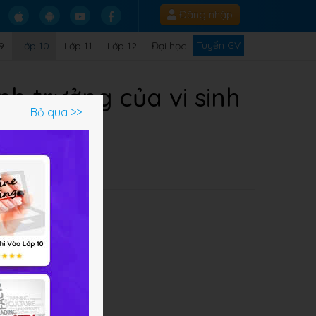
Đăng nhập
Tuyển GV
9
Lớp 10
Lớp 11
Lớp 12
Đại học
nh trưởng của vi sinh
Bỏ qua >>
Q
ụng