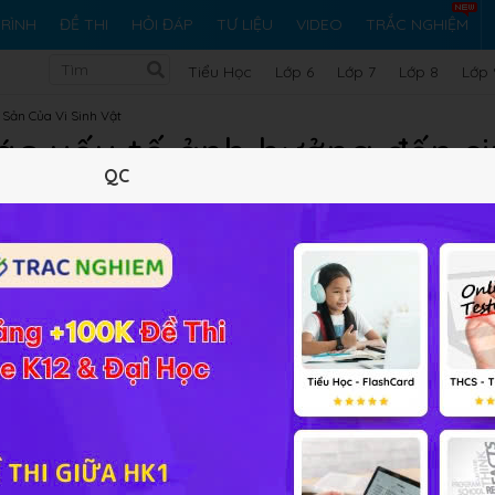
RÌNH
ĐỀ THI
HỎI ĐÁP
TƯ LIỆU
VIDEO
TRẮC NGHIỆM
Tiểu Học
Lớp 6
Lớp 7
Lớp 8
Lớp 
 Sản Của Vi Sinh Vật
Các yếu tố ảnh hưởng đến si
QC
vật
Lý thuyết
5
Trắc nghiệm
62
BT SGK
209
FA
các yếu tố ảnh hưởng đến sinh trưởng của VSV
từ đó vận d
uất nhằm khống chế các vi sinh vật có hại.