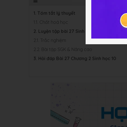
1. Tóm tắt lý thuyết
1.1. Chất hoá học
2. Luyện tập bài 27 Sinh học 10
2.1. Trắc nghiệm
2.2. Bài tập SGK & Nâng cao
3. Hỏi đáp Bài 27 Chương 2 Sinh học 10