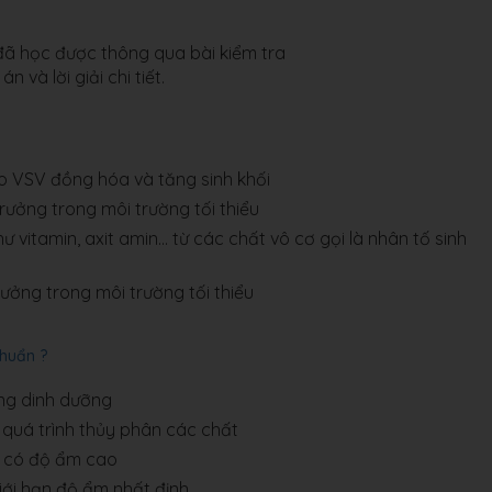
 đã học được thông qua bài kiểm tra
 và lời giải chi tiết.
o VSV đồng hóa và tăng sinh khối
rưởng trong môi trường tối thiểu
vitamin, axit amin... từ các chất vô cơ gọi là nhân tố sinh
ưởng trong môi trường tối thiểu
khuẩn ?
áng dinh dưỡng
 quá trình thủy phân các chất
ng có độ ẩm cao
giới hạn độ ẩm nhất định