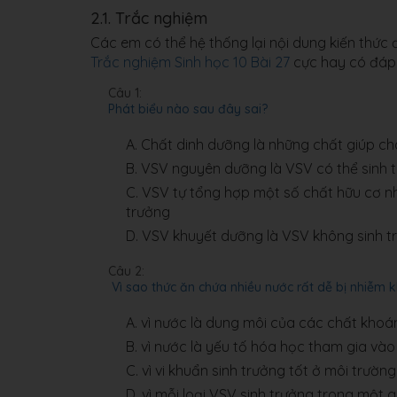
2.1. Trắc nghiệm
Các em có thể hệ thống lại nội dung kiến thức
Trắc nghiệm Sinh học 10 Bài 27
cực hay có đáp án
Câu 1:
Phát biểu nào sau đây sai?
A.
Chất dinh dưỡng là những chất giúp ch
B.
VSV nguyên dưỡng là VSV có thể sinh t
C.
VSV tự tổng hợp một số chất hữu cơ như 
trưởng
D.
VSV khuyết dưỡng là VSV không sinh tr
Câu 2:
Vì sao thức ăn chứa nhiều nước rất dễ bị nhiễm 
A.
vì nước là dung môi của các chất kho
B.
vì nước là yếu tố hóa học tham gia vào
C.
vì vi khuẩn sinh trưởng tốt ở môi trườ
D.
vì mỗi loại VSV sinh trưởng trong một 