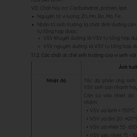
VD: Chất hữu cơ: Cacbohiđrat, prôtein, lipit...
Nguyên tố vi lượng: Zn, Mn, Bo, Mo, Fe...
Nhân tố sinh trưởng: là chât dinh dưỡng cầ
tự tổng hợp được.
VSV khuyết dưỡng: là VSV tự tổng hợp đư
VSV nguyên dưỡng: là VSV tự tổng hợp đ
1.1.2. Các chất ức chế sinh trưởng của vi sinh vật
Ảnh hư
Nhiệt độ
Tốc độ phản ứng sinh
VSV sinh sản nhanh ha
Căn cứ vào nhiệt độ 
nhóm:
o
+ VSV ưa lạnh < 150
C
o
+ VSV ưa ấm 20- 400
+ VSV ưa nhiệt 55- 650
+ VSV siêu nhiệt 75 - 1