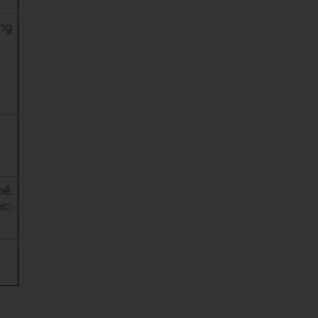
ởng
ế,
ic,